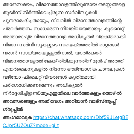
അതേസമയം, വിമാനത്താവളത്തിലുണ്ടായ തടസ്സങ്ങളെ
തുടർന്ന് നിർത്തിവെച്ചിരുന്ന സർവീസുകൾ
പുനരാരംഭിച്ചതായും, നിലവിൽ വിമാനത്താവളത്തിന്റെ
പ്രവർത്തനം സാധാരണ നിലയിലായതായും കുവൈറ്റ്
അന്താരാഷ്ട്ര വിമാനത്താവള അധികൃതർ വ്യക്തമാക്കി.
വിമാന സർവീസുകളുടെ സമയക്രമത്തിൽ മാറ്റങ്ങൾ
വരാൻ സാധ്യതയുള്ളതിനാൽ, യാത്രക്കാർ
വിമാനത്താവളത്തിലേക്ക് തിരിക്കുന്നതിന് മുൻപ് അതത്
എയർലൈനുകളിൽ നിന്നോ ഔദ്യോഗിക ചാനലുകൾ
വഴിയോ ഫ്ലൈറ്റ് വിവരങ്ങൾ കൃത്യമായി
പരിശോധിക്കണമെന്നും അധികൃതർ
നിർദ്ദേശിച്ചിട്ടുണ്ട്.
യുഎഇയിലെ വാർത്തകളും തൊഴിൽ
അവസരങ്ങളും അതിവേഗം അറിയാൻ വാട്സ്ആപ്പ്
ഗ്രൂപ്പിൽ
അംഗമാവുക
https://chat.whatsapp.com/Dbf59JLetgBE
CJpr5UZOuZ?mode=gi_t