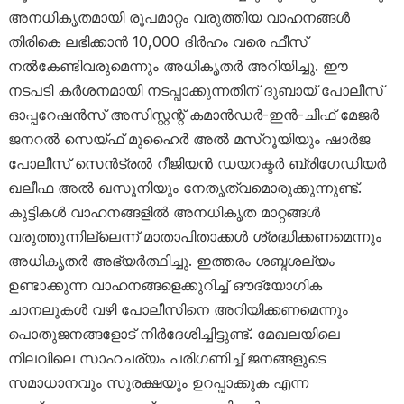
അനധികൃതമായി രൂപമാറ്റം വരുത്തിയ വാഹനങ്ങൾ
തിരികെ ലഭിക്കാൻ 10,000 ദിർഹം വരെ ഫീസ്
നൽകേണ്ടിവരുമെന്നും അധികൃതർ അറിയിച്ചു. ഈ
നടപടി കർശനമായി നടപ്പാക്കുന്നതിന് ദുബായ് പോലീസ്
ഓപ്പറേഷൻസ് അസിസ്റ്റന്റ് കമാൻഡർ-ഇൻ-ചീഫ് മേജർ
ജനറൽ സെയ്ഫ് മുഹൈർ അൽ മസ്‌റൂയിയും ഷാർജ
പോലീസ് സെൻട്രൽ റീജിയൻ ഡയറക്ടർ ബ്രിഗേഡിയർ
ഖലീഫ അൽ ഖസൂനിയും നേതൃത്വമൊരുക്കുന്നുണ്ട്.
കുട്ടികൾ വാഹനങ്ങളിൽ അനധികൃത മാറ്റങ്ങൾ
വരുത്തുന്നില്ലെന്ന് മാതാപിതാക്കൾ ശ്രദ്ധിക്കണമെന്നും
അധികൃതർ അഭ്യർത്ഥിച്ചു. ഇത്തരം ശബ്ദശല്യം
ഉണ്ടാക്കുന്ന വാഹനങ്ങളെക്കുറിച്ച് ഔദ്യോഗിക
ചാനലുകൾ വഴി പോലീസിനെ അറിയിക്കണമെന്നും
പൊതുജനങ്ങളോട് നിർദേശിച്ചിട്ടുണ്ട്. മേഖലയിലെ
നിലവിലെ സാഹചര്യം പരിഗണിച്ച് ജനങ്ങളുടെ
സമാധാനവും സുരക്ഷയും ഉറപ്പാക്കുക എന്ന