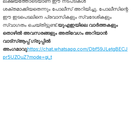
ലക്ഷ്യത്തോടെയാണ് ഈ നടപടികൾ
ശക്തമാക്കിയതെന്നും പോലീസ് അറിയിച്ചു. പോലീസിന്റെ
ഈ ഇടപെടലിനെ പ്രവാസികളും സ്വദേശികളും
സ്വാഗതം ചെയ്തിട്ടുണ്ട്.
യുഎഇയിലെ വാർത്തകളും
തൊഴിൽ അവസരങ്ങളും അതിവേഗം അറിയാൻ
വാട്സ്ആപ്പ് ഗ്രൂപ്പിൽ
അംഗമാവു
https://chat.whatsapp.com/Dbf59JLetgBECJ
pr5UZOuZ?mode=gi_t