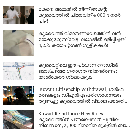
മകനെ അമ്മയിൽ നിന്ന് അകറ്റി;
കുവൈത്തിൽ പിതാവിന് 4,000 ദിനാർ
പിഴ!
കുവൈത്ത് വിമാനത്താവളത്തിൽ വൻ
മയക്കുമരുന്ന് വേട്ട; ലഗേജിൽ ഒളിപ്പിച്ചത്
4,255 ക്യാപ്റ്റഗൺ ഗുളികകൾ!
കുവൈറ്റിലെ ഈ പ്രധാന റോഡിൽ
ഒരാഴ്ചത്തെ ഗതാഗത നിയന്ത്രണം;
യാത്രക്കാർ ശ്രദ്ധിക്കുക
Kuwait Citizenship Withdrawal; ഗൾഫ്
രേഖകളും ഡിഎൻഎ പരിശോധനയും
തുണച്ചു; കുവൈത്തിൽ വ്യാജ പൗരത്വം
നേടിയ 344 പേർ പുറത്ത്
Kuwait Remittance New Rules;
കുവൈത്തിൽ പണമയക്കാൻ പുതിയ
നിബന്ധന; 3,000 ദിനാറിന് മുകളിൽ ബാങ്ക്
സ്റ്റേറ്റ്‌മെന്റ് നിർബന്ധം