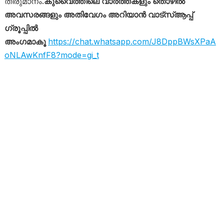
തീരുമാനം.
കുവൈത്തിലെ വാർത്തകളും തൊഴിൽ
അവസരങ്ങളും അതിവേഗം അറിയാൻ വാട്സ്ആപ്പ്
ഗ്രൂപ്പിൽ
അംഗമാകൂ
https://chat.whatsapp.com/J8DppBWsXPaA
oNLAwKnfF8?mode=gi_t