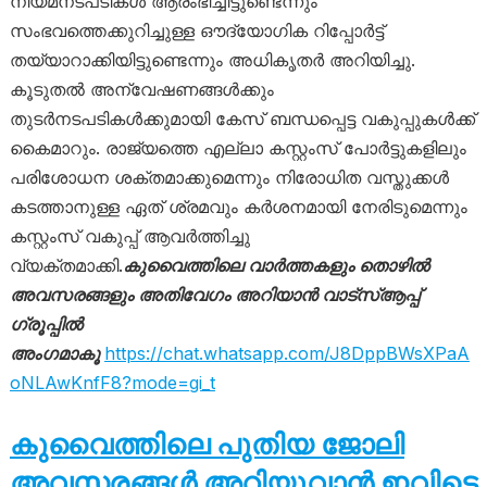
നിയമനടപടികൾ ആരംഭിച്ചിട്ടുണ്ടെന്നും
സംഭവത്തെക്കുറിച്ചുള്ള ഔദ്യോഗിക റിപ്പോർട്ട്
തയ്യാറാക്കിയിട്ടുണ്ടെന്നും അധികൃതർ അറിയിച്ചു.
കൂടുതൽ അന്വേഷണങ്ങൾക്കും
തുടർനടപടികൾക്കുമായി കേസ് ബന്ധപ്പെട്ട വകുപ്പുകൾക്ക്
കൈമാറും. രാജ്യത്തെ എല്ലാ കസ്റ്റംസ് പോർട്ടുകളിലും
പരിശോധന ശക്തമാക്കുമെന്നും നിരോധിത വസ്തുക്കൾ
കടത്താനുള്ള ഏത് ശ്രമവും കർശനമായി നേരിടുമെന്നും
കസ്റ്റംസ് വകുപ്പ് ആവർത്തിച്ചു
വ്യക്തമാക്കി.
കുവൈത്തിലെ വാർത്തകളും തൊഴിൽ
അവസരങ്ങളും അതിവേഗം അറിയാൻ വാട്സ്ആപ്പ്
ഗ്രൂപ്പിൽ
അംഗമാകൂ
https://chat.whatsapp.com/J8DppBWsXPaA
oNLAwKnfF8?mode=gi_t
കുവൈത്തിലെ പുതിയ ജോലി
അവസരങ്ങൾ അറിയുവാൻ ഇവിടെ