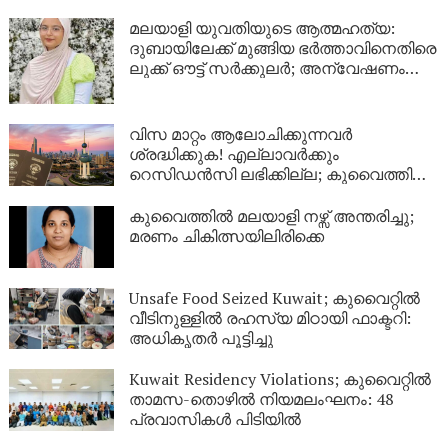
മലയാളി യുവതിയുടെ ആത്മഹത്യ:
ദുബായിലേക്ക് മുങ്ങിയ ഭർത്താവിനെതിരെ
ലുക്ക് ഔട്ട് സർക്കുലർ; അന്വേഷണം
ശക്തമാക്കി പൊലീസ്
വിസ മാറ്റം ആലോചിക്കുന്നവർ
ശ്രദ്ധിക്കുക! എല്ലാവർക്കും
റെസിഡൻസി ലഭിക്കില്ല; കുവൈത്തിന്റെ
നിർണായക വിശദീകരണം
കുവൈത്തിൽ മലയാളി നഴ്സ് അന്തരിച്ചു;
മരണം ചികിത്സയിലിരിക്കെ
Unsafe Food Seized Kuwait; കുവൈറ്റിൽ
വീടിനുള്ളിൽ രഹസ്യ മിഠായി ഫാക്ടറി:
അധികൃതർ പൂട്ടിച്ചു
Kuwait Residency Violations; കുവൈറ്റിൽ
താമസ-തൊഴിൽ നിയമലംഘനം: 48
പ്രവാസികൾ പിടിയിൽ