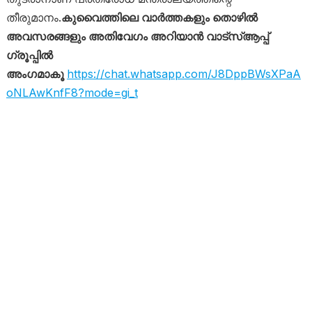
തീരുമാനം.
കുവൈത്തിലെ വാർത്തകളും തൊഴിൽ
അവസരങ്ങളും അതിവേഗം അറിയാൻ വാട്സ്ആപ്പ്
ഗ്രൂപ്പിൽ
അംഗമാകൂ
https://chat.whatsapp.com/J8DppBWsXPaA
oNLAwKnfF8?mode=gi_t