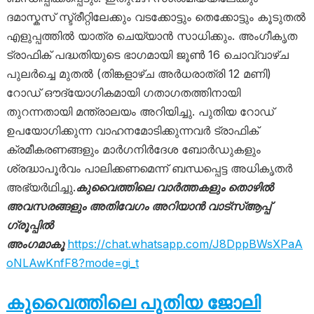
ദമാസ്കസ് സ്ട്രീറ്റിലേക്കും വടക്കോട്ടും തെക്കോട്ടും കൂടുതൽ
എളുപ്പത്തിൽ യാത്ര ചെയ്യാൻ സാധിക്കും. അംഗീകൃത
ട്രാഫിക് പദ്ധതിയുടെ ഭാഗമായി ജൂൺ 16 ചൊവ്വാഴ്ച
പുലർച്ചെ മുതൽ (തിങ്കളാഴ്ച അർധരാത്രി 12 മണി)
റോഡ് ഔദ്യോഗികമായി ഗതാഗതത്തിനായി
തുറന്നതായി മന്ത്രാലയം അറിയിച്ചു. പുതിയ റോഡ്
ഉപയോഗിക്കുന്ന വാഹനമോടിക്കുന്നവർ ട്രാഫിക്
ക്രമീകരണങ്ങളും മാർഗനിർദേശ ബോർഡുകളും
ശ്രദ്ധാപൂർവം പാലിക്കണമെന്ന് ബന്ധപ്പെട്ട അധികൃതർ
അഭ്യർഥിച്ചു.
കുവൈത്തിലെ വാർത്തകളും തൊഴിൽ
അവസരങ്ങളും അതിവേഗം അറിയാൻ വാട്സ്ആപ്പ്
ഗ്രൂപ്പിൽ
അംഗമാകൂ
https://chat.whatsapp.com/J8DppBWsXPaA
oNLAwKnfF8?mode=gi_t
കുവൈത്തിലെ പുതിയ ജോലി