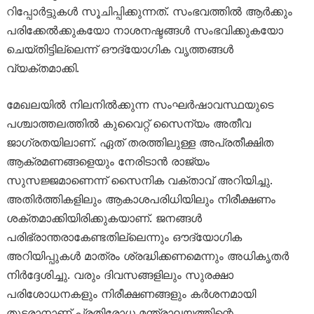
റിപ്പോർട്ടുകൾ സൂചിപ്പിക്കുന്നത്. സംഭവത്തിൽ ആർക്കും
പരിക്കേൽക്കുകയോ നാശനഷ്ടങ്ങൾ സംഭവിക്കുകയോ
ചെയ്തിട്ടില്ലെന്ന് ഔദ്യോഗിക വൃത്തങ്ങൾ
വ്യക്തമാക്കി.
മേഖലയിൽ നിലനിൽക്കുന്ന സംഘർഷാവസ്ഥയുടെ
പശ്ചാത്തലത്തിൽ കുവൈറ്റ് സൈന്യം അതീവ
ജാഗ്രതയിലാണ്. ഏത് തരത്തിലുള്ള അപ്രതീക്ഷിത
ആക്രമണങ്ങളെയും നേരിടാൻ രാജ്യം
സുസജ്ജമാണെന്ന് സൈനിക വക്താവ് അറിയിച്ചു.
അതിർത്തികളിലും ആകാശപരിധിയിലും നിരീക്ഷണം
ശക്തമാക്കിയിരിക്കുകയാണ്. ജനങ്ങൾ
പരിഭ്രാന്തരാകേണ്ടതില്ലെന്നും ഔദ്യോഗിക
അറിയിപ്പുകൾ മാത്രം ശ്രദ്ധിക്കണമെന്നും അധികൃതർ
നിർദ്ദേശിച്ചു. വരും ദിവസങ്ങളിലും സുരക്ഷാ
പരിശോധനകളും നിരീക്ഷണങ്ങളും കർശനമായി
തുടരാനാണ് പ്രതിരോധ മന്ത്രാലയത്തിന്റെ