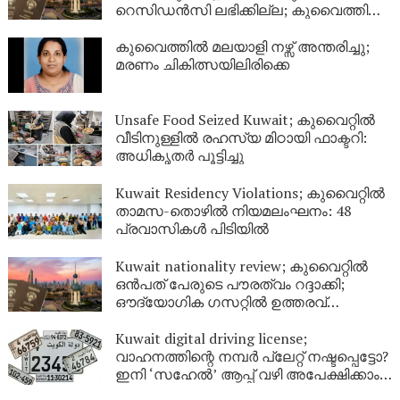
റെസിഡൻസി ലഭിക്കില്ല; കുവൈത്തിന്റെ
നിർണായക വിശദീകരണം
കുവൈത്തിൽ മലയാളി നഴ്സ് അന്തരിച്ചു;
മരണം ചികിത്സയിലിരിക്കെ
Unsafe Food Seized Kuwait; കുവൈറ്റിൽ
വീടിനുള്ളിൽ രഹസ്യ മിഠായി ഫാക്ടറി:
അധികൃതർ പൂട്ടിച്ചു
Kuwait Residency Violations; കുവൈറ്റിൽ
താമസ-തൊഴിൽ നിയമലംഘനം: 48
പ്രവാസികൾ പിടിയിൽ
Kuwait nationality review; കുവൈറ്റിൽ
ഒൻപത് പേരുടെ പൗരത്വം റദ്ദാക്കി;
ഔദ്യോഗിക ഗസറ്റിൽ ഉത്തരവ്
പുറത്തിറങ്ങി
Kuwait digital driving license;
വാഹനത്തിന്റെ നമ്പര്‍ പ്ലേറ്റ് നഷ്ടപ്പെട്ടോ?
ഇനി ‘സഹേൽ’ ആപ്പ് വഴി അപേക്ഷിക്കാം;
കുവൈറ്റിൽ പുതിയ ഡിജിറ്റൽ സേവനം