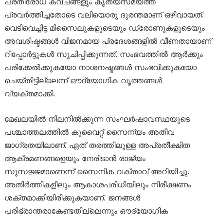
പ്രതിരോധ കവചങ്ങളും കൃത്യസമയത്ത്
പ്രവർത്തിച്ചതോടെ വലിയൊരു ദുരന്തമാണ് ഒഴിവായത്.
വെടിവെച്ചിട്ട മിസൈലുകളുടെയും ഡ്രോണുകളുടെയും
അവശിഷ്ടങ്ങൾ വിജനമായ പ്രദേശങ്ങളിൽ വീണതായാണ്
റിപ്പോർട്ടുകൾ സൂചിപ്പിക്കുന്നത്. സംഭവത്തിൽ ആർക്കും
പരിക്കേൽക്കുകയോ നാശനഷ്ടങ്ങൾ സംഭവിക്കുകയോ
ചെയ്തിട്ടില്ലെന്ന് ഔദ്യോഗിക വൃത്തങ്ങൾ
വ്യക്തമാക്കി.
മേഖലയിൽ നിലനിൽക്കുന്ന സംഘർഷാവസ്ഥയുടെ
പശ്ചാത്തലത്തിൽ കുവൈറ്റ് സൈന്യം അതീവ
ജാഗ്രതയിലാണ്. ഏത് തരത്തിലുള്ള അപ്രതീക്ഷിത
ആക്രമണങ്ങളെയും നേരിടാൻ രാജ്യം
സുസജ്ജമാണെന്ന് സൈനിക വക്താവ് അറിയിച്ചു.
അതിർത്തികളിലും ആകാശപരിധിയിലും നിരീക്ഷണം
ശക്തമാക്കിയിരിക്കുകയാണ്. ജനങ്ങൾ
പരിഭ്രാന്തരാകേണ്ടതില്ലെന്നും ഔദ്യോഗിക