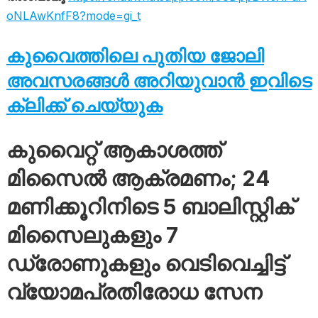
oNLAwKnfF8?mode=gi_t
കുവൈത്തിലെ പുതിയ ജോലി
അവസരങ്ങൾ അറിയുവാൻ ഇവിടെ
ക്ലിക്ക് ചെയ്യുക
കുവൈറ്റ് ആകാശത്ത്
മിസൈൽ ആക്രമണം; 24
മണിക്കൂറിനിടെ 5 ബാലിസ്റ്റിക്
മിസൈലുകളും 7
ഡ്രോണുകളും വെടിവെച്ചിട്ട്
വ്യോമപ്രതിരോധ സേന