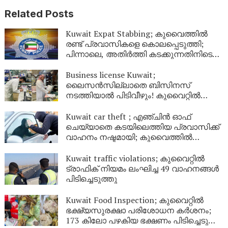
Related Posts
Kuwait Expat Stabbing; കുവൈത്തിൽ
രണ്ട് പ്രവാസികളെ കൊലപ്പെടുത്തി;
പിന്നാലെ, അതിർത്തി കടക്കുന്നതിനിടെ
പ്രതി പിടിയിലായി
Business license Kuwait;
ലൈസൻസില്ലാതെ ബിസിനസ്
നടത്തിയാൽ പിടിവീഴും! കുവൈറ്റിൽ
പരിശോധന ശക്തമാക്കി മുനിസിപ്പാലിറ്റി
Kuwait car theft ; എഞ്ചിൻ ഓഫ്
ചെയ്യാതെ കടയിലെത്തിയ പ്രവാസിക്ക്
വാഹനം നഷ്ടമായി; കുവൈത്തില്‍
മോഷണം മിനിറ്റുകൾക്കുള്ളിൽ
Kuwait traffic violations; കുവൈറ്റിൽ
ട്രാഫിക് നിയമം ലംഘിച്ച 49 വാഹനങ്ങൾ
പിടിച്ചെടുത്തു
Kuwait Food Inspection; കുവൈറ്റിൽ
ഭക്ഷ്യസുരക്ഷാ പരിശോധന കർശനം;
173 കിലോ പഴകിയ ഭക്ഷണം പിടിച്ചെടുത്ത്