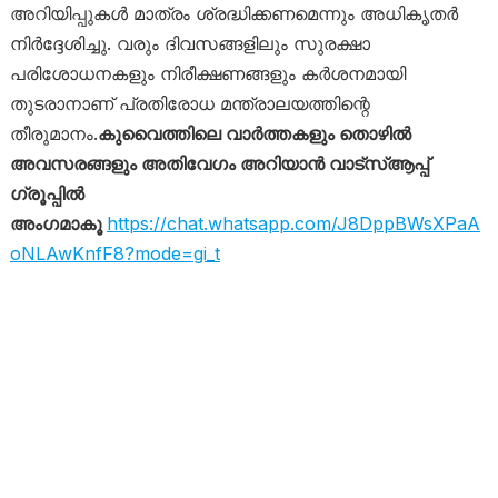
അറിയിപ്പുകൾ മാത്രം ശ്രദ്ധിക്കണമെന്നും അധികൃതർ
നിർദ്ദേശിച്ചു. വരും ദിവസങ്ങളിലും സുരക്ഷാ
പരിശോധനകളും നിരീക്ഷണങ്ങളും കർശനമായി
തുടരാനാണ് പ്രതിരോധ മന്ത്രാലയത്തിന്റെ
തീരുമാനം.
കുവൈത്തിലെ വാർത്തകളും തൊഴിൽ
അവസരങ്ങളും അതിവേഗം അറിയാൻ വാട്സ്ആപ്പ്
ഗ്രൂപ്പിൽ
അംഗമാകൂ
https://chat.whatsapp.com/J8DppBWsXPaA
oNLAwKnfF8?mode=gi_t