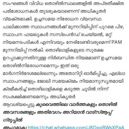
സംഘങ്ങൾ വിവിധ തൊഴിൽസ്ഥലങ്ങളിൽ അപ്രതീക്ഷിത
പരിശോധനകൾ തുടരുകയാണെന്ന് അധികൃതർ
വ്യക്തമാക്കി. ഉച്ചസമയ നിരോധന വ്യവസ്ഥ
പാലിക്കാത്ത സ്ഥാപനങ്ങൾക്ക് മുന്നറിയിപ്പിന് പുറമെ പിഴ,
സ്ഥാപന ഫയലുകൾ സസ്‌പെൻഡ് ചെയ്യൽ, മറ്റ്
നിയമനടപടികൾ എന്നിവയും നേരിടേണ്ടിവരുമെന്ന് PAM
മുന്നറിയിപ്പ് നൽകി. തൊഴിലാളികളുടെ സുരക്ഷ
ഉറപ്പാക്കുന്നതിനുള്ള നിർബന്ധിത നിയമമാണ് ഉച്ചസമയ
തൊഴിൽനിരോധനമെന്നും ഇത് ഒരു
മാർഗനിർദേശമല്ലെന്നും അതോറിറ്റി ഓർമിപ്പിച്ചു. എല്ലാ
സ്ഥാപനങ്ങളും ജോലി സമയക്രമം നിയമാനുസൃതമായി
ക്രമീകരിച്ച് തൊഴിലാളികളെ കടുത്ത ചൂടിൽ നിന്ന്
സംരക്ഷിക്കണമെന്നും അധികൃതർ
ആവശ്യപ്പെട്ടു.
കുവൈത്തിലെ വാർത്തകളും തൊഴിൽ
അവസരങ്ങളും അതിവേഗം അറിയാൻ വാട്സ്ആപ്പ്
ഗ്രൂപ്പിൽ
അംഗമാകൂ
https://chat.whatsapp.com/J8DppBWsXPaA