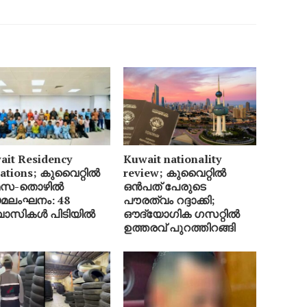
ait Residency
Kuwait nationality
lations; കുവൈറ്റിൽ
review; കുവൈറ്റിൽ
മസ-തൊഴിൽ
ഒൻപത് പേരുടെ
മലംഘനം: 48
പൗരത്വം റദ്ദാക്കി;
വാസികൾ പിടിയിൽ
ഔദ്യോഗിക ഗസറ്റിൽ
ഉത്തരവ് പുറത്തിറങ്ങി