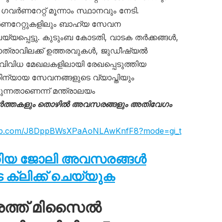
ണറേറ്റ് മൂന്നാം സ്ഥാനവും നേടി.
ഗവർണറേറ്റുകളിലും ബാഹ്യ സേവന
യ്യപ്പെട്ടു. കുടുംബ കോടതി, വാടക തർക്കങ്ങൾ,
്രാവിലക്ക് ഉത്തരവുകൾ, ജുഡീഷ്യൽ
 വിവിധ മേഖലകളിലായി രേഖപ്പെടുത്തിയ
്യായ സേവനങ്ങളുടെ വ്യാപ്തിയും
ുന്നതാണെന്ന് മന്ത്രാലയം
ർത്തകളും തൊഴിൽ അവസരങ്ങളും അതിവേഗം
sapp.com/J8DppBWsXPaAoNLAwKnfF8?mode=gi_t
തിയ ജോലി അവസരങ്ങൾ
ക്ലിക്ക് ചെയ്യുക
ശത്ത് മിസൈൽ