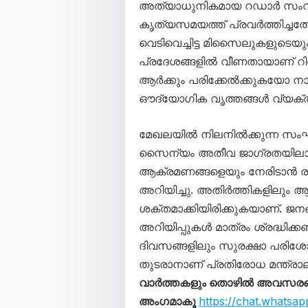
അത്യാധുനികമായ റഡാർ സംവി
കൃത്യസമയത്ത് പ്രവർത്തിച്ചത
വെടിവെച്ചിട്ട മിസൈലുകളുടെ
പ്രദേശങ്ങളിൽ വീണതായാണ് റിപ്പ
ആർക്കും പരിക്കേൽക്കുകയോ നാശ
ഔദ്യോഗിക വൃത്തങ്ങൾ വ്യക്തമ
മേഖലയിൽ നിലനിൽക്കുന്ന സംഘ
സൈന്യം അതീവ ജാഗ്രതയിലാണ്
ആക്രമണങ്ങളെയും നേരിടാൻ ര
അറിയിച്ചു. അതിർത്തികളിലും 
ശക്തമാക്കിയിരിക്കുകയാണ്. ജന
അറിയിപ്പുകൾ മാത്രം ശ്രദ്ധിക്ക
ദിവസങ്ങളിലും സുരക്ഷാ പരിശ
തുടരാനാണ് പ്രതിരോധ മന്ത്രാല
വാർത്തകളും തൊഴിൽ അവസരങ്ങള
അംഗമാകൂ
https://chat.what