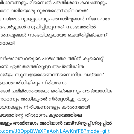
ധാനങ്ങളും മിസൈൽ പ്രതിരോധ കവചങ്ങളും
ോടെ വലിയൊരു ദുരന്തമാണ് ഒഴിവായത്.
യും ഡ്രോണുകളുടെയും അവശിഷ്ടങ്ങൾ വിജനമായ
ോർട്ടുകൾ സൂചിപ്പിക്കുന്നത്. സംഭവത്തിൽ
നഷ്ടങ്ങൾ സംഭവിക്കുകയോ ചെയ്തിട്ടില്ലെന്ന്
ാക്കി.
ർഷാവസ്ഥയുടെ പശ്ചാത്തലത്തിൽ കുവൈറ്റ്
. ഏത് തരത്തിലുള്ള അപ്രതീക്ഷിത
ാജ്യം സുസജ്ജമാണെന്ന് സൈനിക വക്താവ്
ആകാശപരിധിയിലും നിരീക്ഷണം
ങ്ങൾ പരിഭ്രാന്തരാകേണ്ടതില്ലെന്നും ഔദ്യോഗിക
ണമെന്നും അധികൃതർ നിർദ്ദേശിച്ചു. വരും
ോധനകളും നിരീക്ഷണങ്ങളും കർശനമായി
യത്തിന്റെ തീരുമാനം.
കുവൈത്തിലെ
ും അതിവേഗം അറിയാൻ വാട്സ്ആപ്പ് ഗ്രൂപ്പിൽ
sapp.com/J8DppBWsXPaAoNLAwKnfF8?mode=gi_t