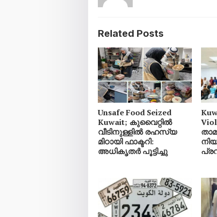
Related Posts
Unsafe Food Seized
Kuw
Kuwait; കുവൈറ്റിൽ
Vio
വീടിനുള്ളിൽ രഹസ്യ
താ
മിഠായി ഫാക്ടറി:
നിയ
അധികൃതർ പൂട്ടിച്ചു
പ്ര