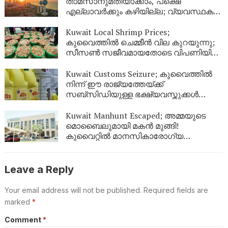
താമസാനുമതിയാക്കാം, പക്ഷെ
എല്ലാവർക്കും കഴിയില്ല; വ്യവസ്ഥകൾ
വ്യക്തമാക്കി ആഭ്യന്തര മന്ത്രാലയം
Kuwait Local Shrimp Prices;
കുവൈത്തിൽ ചെമ്മീൻ വില കുറയുന്നു;
സീസൺ സജീവമായതോടെ വിപണിയിൽ
വൻ തിരക്ക്
Kuwait Customs Seizure; കുവൈത്തിൽ
നിന്ന് ഈ രാജ്യത്തേയ്ക്ക്
സബ്സിഡിയുള്ള ഭക്ഷ്യവസ്തുക്കൾ
കടത്താനുള്ള ശ്രമം തടഞ്ഞു
Kuwait Manhunt Escaped; അമ്മയുടെ
മൊബൈലുമായി മകൻ മുങ്ങി!
കുവൈറ്റിൽ മാനസികാരോഗ്യ
കേന്ദ്രത്തിൽ നിന്ന് ചാടിപ്പോയ
യുവാവിനായി പോലീസ് തിരച്ചിൽ
Leave a Reply
Your email address will not be published.
Required fields are
marked
*
Comment
*