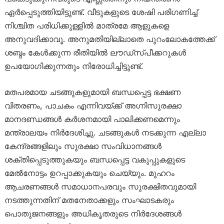
ഏർപ്പെടുത്തിയിട്ടുണ്ട്. വീടുകളുടെ ശേഷി പരിഗണിച്ച്
നിശ്ചിത പരിധിക്കുള്ളിൽ മാത്രമേ ആളുകളെ
അനുവദിക്കാവൂ. അനുമതിയില്ലാതെ പുറംലോകത്തേക്ക്
ശബ്ദം കേൾക്കുന്ന രീതിയിൽ ലൗഡ്‌സ്പീക്കറുകൾ
ഉപയോഗിക്കുന്നതും നിരോധിച്ചിട്ടുണ്ട്.
മതപരമായ ചടങ്ങുകളുമായി ബന്ധപ്പെട്ട ഭക്ഷണ
വിതരണം, പാചകം എന്നിവയ്ക്ക് അഗ്നിസുരക്ഷാ
മാനദണ്ഡങ്ങൾ കർശനമായി പാലിക്കണമെന്നും
മന്ത്രാലയം നിർദേശിച്ചു. ചടങ്ങുകൾ നടക്കുന്ന എല്ലാ
കേന്ദ്രങ്ങളിലും സുരക്ഷാ സംവിധാനങ്ങൾ
ശക്തിപ്പെടുത്തുകയും ബന്ധപ്പെട്ട വകുപ്പുകളുടെ
മേൽനോട്ടം ഉറപ്പാക്കുകയും ചെയ്യും. മുഹറം
ആചരണങ്ങൾ സമാധാനപരവും സുരക്ഷിതവുമായി
നടത്തുന്നതിന് മതനേതാക്കളും സംഘാടകരും
പൊതുജനങ്ങളും അധികൃതരുടെ നിർദേശങ്ങൾ