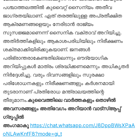
പശ്ചാത്തലത്തിൽ കുവൈറ്റ് സൈന്യം അതീവ
ജാഗ്രതയിലാണ്. ഏത് തരത്തിലുള്ള അപ്രതീക്ഷിത
ആക്രമണങ്ങളെയും നേരിടാൻ രാജ്യം
സുസജ്ജമാണെന്ന് സൈനിക വക്താവ് അറിയിച്ചു.
അതിർത്തികളിലും ആകാശപരിധിയിലും നിരീക്ഷണം
ശക്തമാക്കിയിരിക്കുകയാണ്. ജനങ്ങൾ
പരിഭ്രാന്തരാകേണ്ടതില്ലെന്നും ഔദ്യോഗിക
അറിയിപ്പുകൾ മാത്രം ശ്രദ്ധിക്കണമെന്നും അധികൃതർ
നിർദ്ദേശിച്ചു. വരും ദിവസങ്ങളിലും സുരക്ഷാ
പരിശോധനകളും നിരീക്ഷണങ്ങളും കർശനമായി
തുടരാനാണ് പ്രതിരോധ മന്ത്രാലയത്തിന്റെ
തീരുമാനം.
കുവൈത്തിലെ വാർത്തകളും തൊഴിൽ
അവസരങ്ങളും അതിവേഗം അറിയാൻ വാട്സ്ആപ്പ്
ഗ്രൂപ്പിൽ
അംഗമാകൂ
https://chat.whatsapp.com/J8DppBWsXPaA
oNLAwKnfF8?mode=gi_t