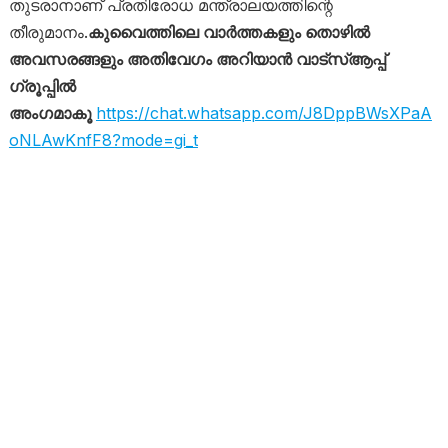
തുടരാനാണ് പ്രതിരോധ മന്ത്രാലയത്തിന്റെ
തീരുമാനം.
കുവൈത്തിലെ വാർത്തകളും തൊഴിൽ
അവസരങ്ങളും അതിവേഗം അറിയാൻ വാട്സ്ആപ്പ്
ഗ്രൂപ്പിൽ
അംഗമാകൂ
https://chat.whatsapp.com/J8DppBWsXPaA
oNLAwKnfF8?mode=gi_t