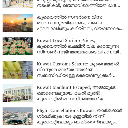
നടപടികൾ, ഖജനാവിലെത്തിയത് 8.88
ലക്ഷം ദിനാർ!
കുവൈത്തിൽ സന്ദർശന വീസ
താമസാനുമതിയാക്കാം, പക്ഷെ
എല്ലാവർക്കും കഴിയില്ല; വ്യവസ്ഥകൾ
വ്യക്തമാക്കി ആഭ്യന്തര മന്ത്രാലയം
Kuwait Local Shrimp Prices;
കുവൈത്തിൽ ചെമ്മീൻ വില കുറയുന്നു;
സീസൺ സജീവമായതോടെ വിപണിയിൽ
വൻ തിരക്ക്
Kuwait Customs Seizure; കുവൈത്തിൽ
നിന്ന് ഈ രാജ്യത്തേയ്ക്ക്
സബ്സിഡിയുള്ള ഭക്ഷ്യവസ്തുക്കൾ
കടത്താനുള്ള ശ്രമം തടഞ്ഞു
Kuwait Manhunt Escaped; അമ്മയുടെ
മൊബൈലുമായി മകൻ മുങ്ങി!
കുവൈറ്റിൽ മാനസികാരോഗ്യ
കേന്ദ്രത്തിൽ നിന്ന് ചാടിപ്പോയ
യുവാവിനായി പോലീസ് തിരച്ചിൽ
Flight Cancellations Kuwait; യാത്രക്കാർ
ശ്രദ്ധിക്കുക! യുഎഇയിൽ നിന്ന്
കുവൈറ്റിലേക്കും ബഹ്‌റൈനിലേക്കും
വിമാനങ്ങൾ റദ്ദാക്കി; പുതിയ വിവരങ്ങൾ