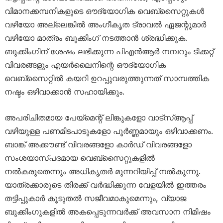
വിമാനക്കമ്പനികളുടെ ഔദ്യോഗിക വെബ്സൈറ്റുകൾ
വഴിയോ അല്ലെങ്കിൽ അംഗീകൃത ട്രാവൽ ഏജന്റുമാർ
വഴിയോ മാത്രം ബുക്കിംഗ് നടത്താൻ ശ്രദ്ധിക്കുക.
ബുക്കിംഗിന് ശേഷം ലഭിക്കുന്ന പിഎൻആർ നമ്പറും ടിക്കറ്റ്
വിവരങ്ങളും എയർലൈനിന്റെ ഔദ്യോഗിക
വെബ്സൈറ്റിൽ കയറി ഉറപ്പുവരുത്തുന്നത് സാമ്പത്തിക
നഷ്ടം ഒഴിവാക്കാൻ സഹായിക്കും.
അപരിചിതമായ പേയ്‌മെന്റ് ലിങ്കുകളോ വാട്സ്ആപ്പ്
വഴിയുള്ള പണമിടപാടുകളോ പൂർണ്ണമായും ഒഴിവാക്കണം.
ബാങ്ക് അക്കൗണ്ട് വിവരങ്ങളോ കാർഡ് വിവരങ്ങളോ
സംശയാസ്പദമായ വെബ്സൈറ്റുകളിൽ
നൽകരുതെന്നും അധികൃതർ മുന്നറിയിപ്പ് നൽകുന്നു.
യാത്രക്കാരുടെ തിരക്ക് വർദ്ധിക്കുന്ന വേളയിൽ ഇത്തരം
തട്ടിപ്പുകാർ കൂടുതൽ സജീവമാകുമെന്നും, വ്യാജ
ബുക്കിംഗുകളിൽ അകപ്പെടുന്നവർക്ക് അവസാന നിമിഷം