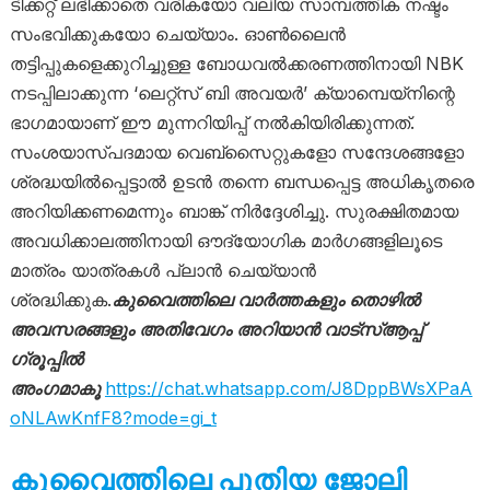
ടിക്കറ്റ് ലഭിക്കാതെ വരികയോ വലിയ സാമ്പത്തിക നഷ്ടം
സംഭവിക്കുകയോ ചെയ്യാം. ഓൺലൈൻ
തട്ടിപ്പുകളെക്കുറിച്ചുള്ള ബോധവൽക്കരണത്തിനായി NBK
നടപ്പിലാക്കുന്ന ‘ലെറ്റ്സ് ബി അവയർ’ ക്യാമ്പെയ്‌നിന്റെ
ഭാഗമായാണ് ഈ മുന്നറിയിപ്പ് നൽകിയിരിക്കുന്നത്.
സംശയാസ്പദമായ വെബ്സൈറ്റുകളോ സന്ദേശങ്ങളോ
ശ്രദ്ധയിൽപ്പെട്ടാൽ ഉടൻ തന്നെ ബന്ധപ്പെട്ട അധികൃതരെ
അറിയിക്കണമെന്നും ബാങ്ക് നിർദ്ദേശിച്ചു. സുരക്ഷിതമായ
അവധിക്കാലത്തിനായി ഔദ്യോഗിക മാർഗങ്ങളിലൂടെ
മാത്രം യാത്രകൾ പ്ലാൻ ചെയ്യാൻ
ശ്രദ്ധിക്കുക.
കുവൈത്തിലെ വാർത്തകളും തൊഴിൽ
അവസരങ്ങളും അതിവേഗം അറിയാൻ വാട്സ്ആപ്പ്
ഗ്രൂപ്പിൽ
അംഗമാകൂ
https://chat.whatsapp.com/J8DppBWsXPaA
oNLAwKnfF8?mode=gi_t
കുവൈത്തിലെ പുതിയ ജോലി