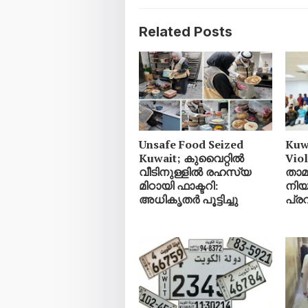
Related Posts
Unsafe Food Seized
Kuw
Kuwait; കുവൈറ്റിൽ
Vio
വീടിനുള്ളിൽ രഹസ്യ
താ
മിഠായി ഫാക്ടറി:
നിയ
അധികൃതർ പൂട്ടിച്ചു
പ്ര