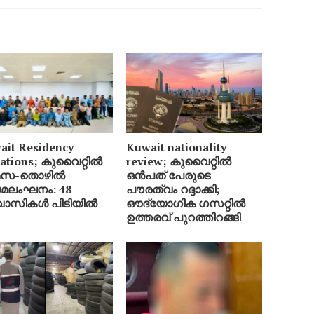
ait Residency
Kuwait nationality
lations; കുവൈറ്റിൽ
review; കുവൈറ്റിൽ
മസ-തൊഴിൽ
ഒൻപത് പേരുടെ
മലംഘനം: 48
പൗരത്വം റദ്ദാക്കി;
വാസികൾ പിടിയിൽ
ഔദ്യോഗിക ഗസറ്റിൽ
ഉത്തരവ് പുറത്തിറങ്ങി