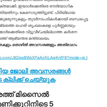
്യക്തമാക്കി. ഇയാൾക്കെതിരെ ഔദ്യോഗിക
യതിനും കേസെടുത്തിട്ടുണ്ട്. പിടിയിലായ
്കുമരുന്നുകളും തുടർനടപടികൾക്കായി ബന്ധപ്പെട്ട
ാജ്യത്തെ ലഹരി ശൃംഖലകളെ പൂർണ്ണമായും
്കാർക്കെതിരെ വിട്ടുവീഴ്ചയില്ലാത്ത കർശന
്ത് ആഭ്യന്തര മന്ത്രാലയം
്തകളും തൊഴിൽ അവസരങ്ങളും അതിവേഗം
sapp.com/J8DppBWsXPaAoNLAwKnfF8?mode=gi_t
തിയ ജോലി അവസരങ്ങൾ
ക്ലിക്ക് ചെയ്യുക
ശത്ത് മിസൈൽ
ിക്കൂറിനിടെ 5