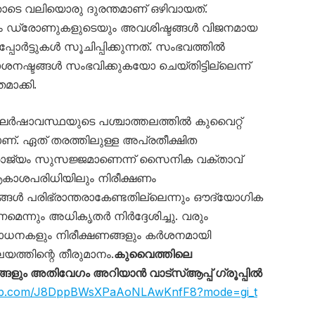
ോടെ വലിയൊരു ദുരന്തമാണ് ഒഴിവായത്.
യും ഡ്രോണുകളുടെയും അവശിഷ്ടങ്ങൾ വിജനമായ
ോർട്ടുകൾ സൂചിപ്പിക്കുന്നത്. സംഭവത്തിൽ
നഷ്ടങ്ങൾ സംഭവിക്കുകയോ ചെയ്തിട്ടില്ലെന്ന്
ാക്കി.
ർഷാവസ്ഥയുടെ പശ്ചാത്തലത്തിൽ കുവൈറ്റ്
. ഏത് തരത്തിലുള്ള അപ്രതീക്ഷിത
ാജ്യം സുസജ്ജമാണെന്ന് സൈനിക വക്താവ്
ആകാശപരിധിയിലും നിരീക്ഷണം
ങ്ങൾ പരിഭ്രാന്തരാകേണ്ടതില്ലെന്നും ഔദ്യോഗിക
ണമെന്നും അധികൃതർ നിർദ്ദേശിച്ചു. വരും
ോധനകളും നിരീക്ഷണങ്ങളും കർശനമായി
യത്തിന്റെ തീരുമാനം.
കുവൈത്തിലെ
ും അതിവേഗം അറിയാൻ വാട്സ്ആപ്പ് ഗ്രൂപ്പിൽ
sapp.com/J8DppBWsXPaAoNLAwKnfF8?mode=gi_t