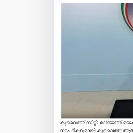
കുവൈത്ത് സിറ്റി: രാജ്യത്ത് മ
നടപടികളുമായി കുവൈത്ത് ആഭ്യ