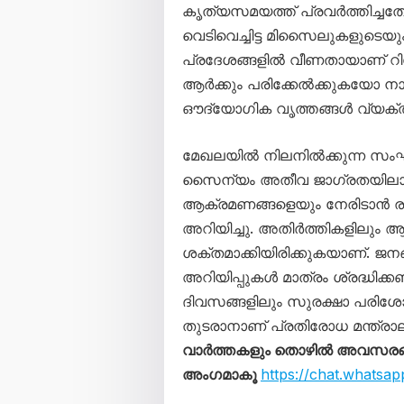
കൃത്യസമയത്ത് പ്രവർത്തിച്ചത
വെടിവെച്ചിട്ട മിസൈലുകളുടെ
പ്രദേശങ്ങളിൽ വീണതായാണ് റിപ്പ
ആർക്കും പരിക്കേൽക്കുകയോ നാശ
ഔദ്യോഗിക വൃത്തങ്ങൾ വ്യക്തമ
മേഖലയിൽ നിലനിൽക്കുന്ന സംഘ
സൈന്യം അതീവ ജാഗ്രതയിലാണ്
ആക്രമണങ്ങളെയും നേരിടാൻ ര
അറിയിച്ചു. അതിർത്തികളിലും 
ശക്തമാക്കിയിരിക്കുകയാണ്. ജന
അറിയിപ്പുകൾ മാത്രം ശ്രദ്ധിക്ക
ദിവസങ്ങളിലും സുരക്ഷാ പരിശ
തുടരാനാണ് പ്രതിരോധ മന്ത്രാല
വാർത്തകളും തൊഴിൽ അവസരങ്ങള
അംഗമാകൂ
https://chat.what