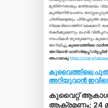
മുതിർന്നതായും മന്ത്രാലയം വ
കൃത്യനിർവഹണം തടസ്സപ്പെടുത്തി
പ്രതികളെയും പിടിച്ചെടുത്ത മയക
നിയമവിഭാഗത്തിന് കൈമാറി. ര
തകർക്കുമെന്നും ലഹരി വിൽപ്പനക
നടപടികൾ തുടരുമെന്നും കുവൈത
അറിയിച്ചു.
കുവൈത്തിലെ വാർത
അറിയാൻ വാട്സ്ആപ്പ് ഗ്രൂപ്പിൽ
അംഗമാകൂ
https://chat.what
കുവൈത്തിലെ പു
അറിയുവാൻ ഇവിടെ 
കുവൈറ്റ് ആകാ
ആക്രമണം; 24 മണ