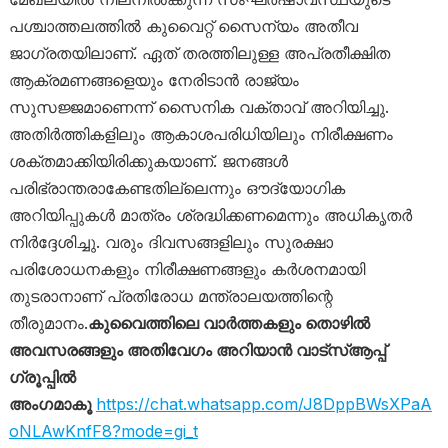
പശ്ചാത്തലത്തിൽ കുവൈറ്റ് സൈന്യം അതീവ
ജാഗ്രതയിലാണ്. ഏത് തരത്തിലുള്ള അപ്രതീക്ഷിത
ആക്രമണങ്ങളെയും നേരിടാൻ രാജ്യം
സുസജ്ജമാണെന്ന് സൈനിക വക്താവ് അറിയിച്ചു.
അതിർത്തികളിലും ആകാശപരിധിയിലും നിരീക്ഷണം
ശക്തമാക്കിയിരിക്കുകയാണ്. ജനങ്ങൾ
പരിഭ്രാന്തരാകേണ്ടതില്ലെന്നും ഔദ്യോഗിക
അറിയിപ്പുകൾ മാത്രം ശ്രദ്ധിക്കണമെന്നും അധികൃതർ
നിർദ്ദേശിച്ചു. വരും ദിവസങ്ങളിലും സുരക്ഷാ
പരിശോധനകളും നിരീക്ഷണങ്ങളും കർശനമായി
തുടരാനാണ് പ്രതിരോധ മന്ത്രാലയത്തിന്റെ
തീരുമാനം.
കുവൈത്തിലെ വാർത്തകളും തൊഴിൽ
അവസരങ്ങളും അതിവേഗം അറിയാൻ വാട്സ്ആപ്പ്
ഗ്രൂപ്പിൽ
അംഗമാകൂ
https://chat.whatsapp.com/J8DppBWsXPaA
oNLAwKnfF8?mode=gi_t