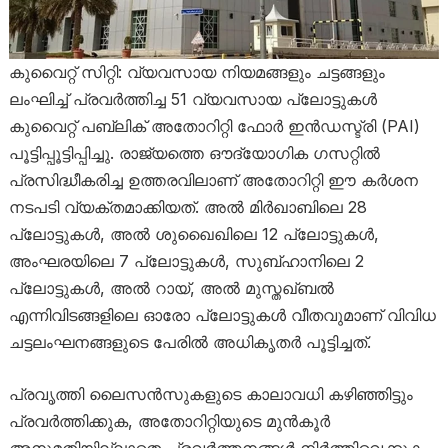
കുവൈറ്റ് സിറ്റി: വ്യവസായ നിയമങ്ങളും ചട്ടങ്ങളും
ലംഘിച്ച് പ്രവർത്തിച്ച 51 വ്യവസായ പ്ലോട്ടുകൾ
കുവൈറ്റ് പബ്ലിക് അതോറിറ്റി ഫോർ ഇൻഡസ്ട്രി (PAI)
പൂട്ടിപ്പൂട്ടിപ്പിച്ചു. രാജ്യത്തെ ഔദ്യോഗിക ഗസറ്റിൽ
പ്രസിദ്ധീകരിച്ച ഉത്തരവിലാണ് അതോറിറ്റി ഈ കർശന
നടപടി വ്യക്തമാക്കിയത്. അൽ മിർഖാബിലെ 28
പ്ലോട്ടുകൾ, അൽ ശുഖൈഖിലെ 12 പ്ലോട്ടുകൾ,
അംഘരയിലെ 7 പ്ലോട്ടുകൾ, സുബ്ഹാനിലെ 2
പ്ലോട്ടുകൾ, അൽ റായ്, അൽ മുസ്തഖ്ബൽ
എന്നിവിടങ്ങളിലെ ഓരോ പ്ലോട്ടുകൾ വീതവുമാണ് വിവിധ
ചട്ടലംഘനങ്ങളുടെ പേരിൽ അധികൃതർ പൂട്ടിച്ചത്.
പ്രവൃത്തി ലൈസൻസുകളുടെ കാലാവധി കഴിഞ്ഞിട്ടും
പ്രവർത്തിക്കുക, അതോറിറ്റിയുടെ മുൻകൂർ
അനുമതിയില്ലാതെ പ്രവർത്തനങ്ങൾ നിർത്തിവെക്കുക,