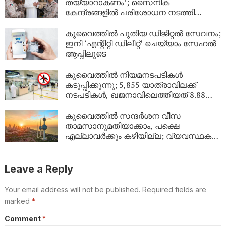
തയ്യാറാകണം’; സൈനിക
കേന്ദ്രങ്ങളിൽ പരിശോധന നടത്തി
കുവൈത്ത് പ്രതിരോധമന്ത്രി
കുവൈത്തിൽ പുതിയ ഡിജിറ്റൽ സേവനം;
ഇനി ‘എന്റിറ്റി ഡിലീറ്റ്’ ചെയ്യാം സേഹൽ
ആപ്പിലൂടെ
കുവൈത്തിൽ നിയമനടപടികൾ
കടുപ്പിക്കുന്നു; 5,855 യാത്രാവിലക്ക്
നടപടികൾ, ഖജനാവിലെത്തിയത് 8.88
ലക്ഷം ദിനാർ!
കുവൈത്തിൽ സന്ദർശന വീസ
താമസാനുമതിയാക്കാം, പക്ഷെ
എല്ലാവർക്കും കഴിയില്ല; വ്യവസ്ഥകൾ
വ്യക്തമാക്കി ആഭ്യന്തര മന്ത്രാലയം
Leave a Reply
Your email address will not be published.
Required fields are
marked
*
Comment
*