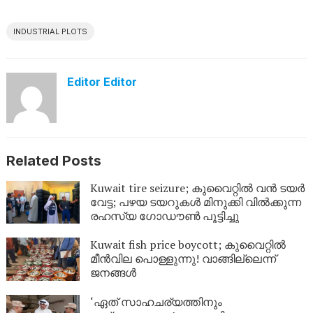
INDUSTRIAL PLOTS
Editor Editor
Related Posts
Kuwait tire seizure; കുവൈറ്റിൽ വൻ ടയർ
വേട്ട; പഴയ ടയറുകൾ മിനുക്കി വിൽക്കുന്ന
രഹസ്യ ഗോഡൗൺ പൂട്ടിച്ചു
Kuwait fish price boycott; കുവൈറ്റിൽ
മീൻവില പൊള്ളുന്നു! വാങ്ങില്ലെന്ന്
ജനങ്ങൾ
‘ഏത് സാഹചര്യത്തിനും