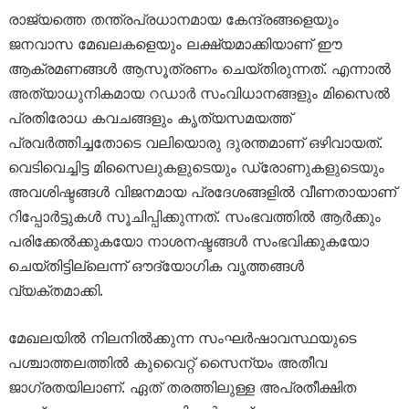
രാജ്യത്തെ തന്ത്രപ്രധാനമായ കേന്ദ്രങ്ങളെയും
ജനവാസ മേഖലകളെയും ലക്ഷ്യമാക്കിയാണ് ഈ
ആക്രമണങ്ങൾ ആസൂത്രണം ചെയ്തിരുന്നത്. എന്നാൽ
അത്യാധുനികമായ റഡാർ സംവിധാനങ്ങളും മിസൈൽ
പ്രതിരോധ കവചങ്ങളും കൃത്യസമയത്ത്
പ്രവർത്തിച്ചതോടെ വലിയൊരു ദുരന്തമാണ് ഒഴിവായത്.
വെടിവെച്ചിട്ട മിസൈലുകളുടെയും ഡ്രോണുകളുടെയും
അവശിഷ്ടങ്ങൾ വിജനമായ പ്രദേശങ്ങളിൽ വീണതായാണ്
റിപ്പോർട്ടുകൾ സൂചിപ്പിക്കുന്നത്. സംഭവത്തിൽ ആർക്കും
പരിക്കേൽക്കുകയോ നാശനഷ്ടങ്ങൾ സംഭവിക്കുകയോ
ചെയ്തിട്ടില്ലെന്ന് ഔദ്യോഗിക വൃത്തങ്ങൾ
വ്യക്തമാക്കി.
മേഖലയിൽ നിലനിൽക്കുന്ന സംഘർഷാവസ്ഥയുടെ
പശ്ചാത്തലത്തിൽ കുവൈറ്റ് സൈന്യം അതീവ
ജാഗ്രതയിലാണ്. ഏത് തരത്തിലുള്ള അപ്രതീക്ഷിത