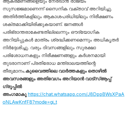
ആക്രമണങ്ങളെയും നേരിടാൻ രാജ്യം
സുസജ്ജമാണെന്ന് സൈനിക വക്താവ് അറിയിച്ചു.
അതിർത്തികളിലും ആകാശപരിധിയിലും നിരീക്ഷണം
ശക്തമാക്കിയിരിക്കുകയാണ്. ജനങ്ങൾ
പരിഭ്രാന്തരാകേണ്ടതില്ലെന്നും ഔദ്യോഗിക
അറിയിപ്പുകൾ മാത്രം ശ്രദ്ധിക്കണമെന്നും അധികൃതർ
നിർദ്ദേശിച്ചു. വരും ദിവസങ്ങളിലും സുരക്ഷാ
പരിശോധനകളും നിരീക്ഷണങ്ങളും കർശനമായി
തുടരാനാണ് പ്രതിരോധ മന്ത്രാലയത്തിന്റെ
തീരുമാനം.
കുവൈത്തിലെ വാർത്തകളും തൊഴിൽ
അവസരങ്ങളും അതിവേഗം അറിയാൻ വാട്സ്ആപ്പ്
ഗ്രൂപ്പിൽ
അംഗമാകൂ
https://chat.whatsapp.com/J8DppBWsXPaA
oNLAwKnfF8?mode=gi_t