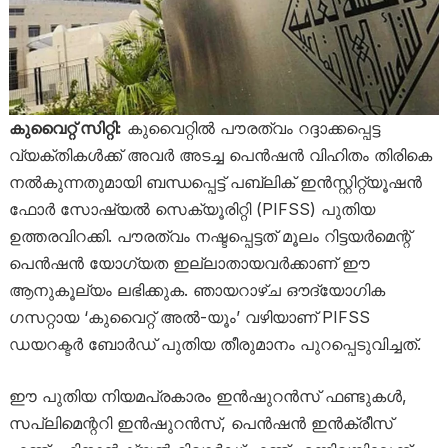
കുവൈറ്റ് സിറ്റി:
കുവൈറ്റിൽ പൗരത്വം റദ്ദാക്കപ്പെട്ട
വ്യക്തികൾക്ക് അവർ അടച്ച പെൻഷൻ വിഹിതം തിരികെ
നൽകുന്നതുമായി ബന്ധപ്പെട്ട് പബ്ലിക് ഇൻസ്റ്റിറ്റ്യൂഷൻ
ഫോർ സോഷ്യൽ സെക്യൂരിറ്റി (PIFSS) പുതിയ
ഉത്തരവിറക്കി. പൗരത്വം നഷ്ടപ്പെട്ടത് മൂലം റിട്ടയർമെന്റ്
പെൻഷൻ യോഗ്യത ഇല്ലാതായവർക്കാണ് ഈ
ആനുകൂല്യം ലഭിക്കുക. ഞായറാഴ്ച ഔദ്യോഗിക
ഗസറ്റായ ‘കുവൈറ്റ് അൽ-യൂം’ വഴിയാണ് PIFSS
ഡയറക്ടർ ബോർഡ് പുതിയ തീരുമാനം പുറപ്പെടുവിച്ചത്.
ഈ പുതിയ നിയമപ്രകാരം ഇൻഷുറൻസ് ഫണ്ടുകൾ,
സപ്ലിമെന്ററി ഇൻഷുറൻസ്, പെൻഷൻ ഇൻക്രീസ്