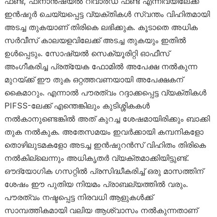
ഫണ്ട്, ഫിനാൻഷ്യൽ റിവാർഡ് ഫണ്ട് എന്നിവയിലേക്ക്
ഇൻഷുർ ചെയ്യപ്പെട്ട വ്യക്തികൾ സ്വന്തം വിഹിതമായി
അടച്ച തുകയാണ് തിരികെ ലഭിക്കുക. കൂടാതെ അധിക
സർവീസ് കാലയളവിലേക്ക് അടച്ച തുകയും ഇതിൽ
ഉൾപ്പെടും. സോഷ്യൽ സെക്യൂരിറ്റി ഓഫീസ്
അംഗീകരിച്ച പ്രത്യേക ഫോമിൽ അപേക്ഷ നൽകുന്ന
മുറയ്ക്ക് ഈ തുക ഒറ്റത്തവണയായി അപേക്ഷകന്
കൈമാറും. എന്നാൽ പൗരത്വം റദ്ദാക്കപ്പെട്ട വ്യക്തികൾ
PIFSS-ലേക്ക് എന്തെങ്കിലും കുടിശ്ശികകൾ
നൽകാനുണ്ടെങ്കിൽ അത് കുറച്ച ശേഷമായിരിക്കും ബാക്കി
തുക നൽകുക. അതേസമയം ഇവർക്കായി കമ്പനികളോ
തൊഴിലുടമകളോ അടച്ച ഇൻഷുറൻസ് വിഹിതം തിരികെ
നൽകില്ലെന്നും അധികൃതർ വ്യക്തമാക്കിയിട്ടുണ്ട്.
ഔദ്യോഗിക ഗസറ്റിൽ പ്രസിദ്ധീകരിച്ച് ഒരു മാസത്തിന്
ശേഷം ഈ പുതിയ നിയമം പ്രാബല്യത്തിൽ വരും.
പൗരത്വം നഷ്ടപ്പെട്ട നിരവധി ആളുകൾക്ക്
സാമ്പത്തികമായി വലിയ ആശ്വാസം നൽകുന്നതാണ്