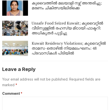
കുവൈത്തിൽ മലയാളി നഴ്സ് അന്തരിച്ചു;
മരണം ചികിത്സയിലിരിക്കെ
Unsafe Food Seized Kuwait; കുവൈറ്റിൽ
വീടിനുള്ളിൽ രഹസ്യ മിഠായി ഫാക്ടറി:
അധികൃതർ പൂട്ടിച്ചു
Kuwait Residency Violations; കുവൈറ്റിൽ
താമസ-തൊഴിൽ നിയമലംഘനം: 48
പ്രവാസികൾ പിടിയിൽ
Leave a Reply
Your email address will not be published.
Required fields are
marked
*
Comment
*