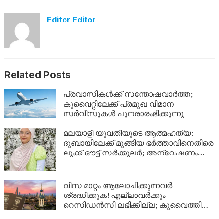
Editor Editor
Related Posts
പ്രവാസികൾക്ക് സന്തോഷവാർത്ത;
കുവൈറ്റിലേക്ക് പ്രമുഖ വിമാന
സർവീസുകൾ പുനരാരംഭിക്കുന്നു
മലയാളി യുവതിയുടെ ആത്മഹത്യ:
ദുബായിലേക്ക് മുങ്ങിയ ഭർത്താവിനെതിരെ
ലുക്ക് ഔട്ട് സർക്കുലർ; അന്വേഷണം
ശക്തമാക്കി പൊലീസ്
വിസ മാറ്റം ആലോചിക്കുന്നവർ
ശ്രദ്ധിക്കുക! എല്ലാവർക്കും
റെസിഡൻസി ലഭിക്കില്ല; കുവൈത്തിന്റെ
നിർണായക വിശദീകരണം