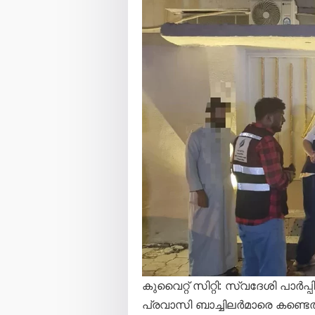
കുവൈറ്റ് സിറ്റി: സ്വദേശി പാ
പ്രവാസി ബാച്ചിലർമാരെ കണ്ടെ