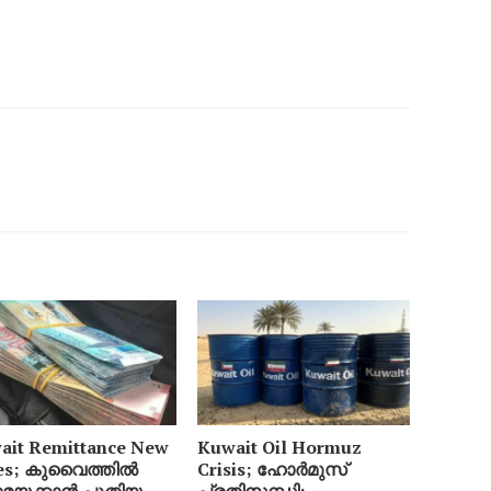
ait Remittance New
Kuwait Oil Hormuz
es; കുവൈത്തിൽ
Crisis; ഹോർമുസ്
യക്കാൻ പുതിയ
പ്രതിസന്ധി: