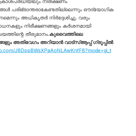
ആകാശപരിധിയിലും നിരീക്ഷണം
ങ്ങൾ പരിഭ്രാന്തരാകേണ്ടതില്ലെന്നും ഔദ്യോഗിക
ണമെന്നും അധികൃതർ നിർദ്ദേശിച്ചു. വരും
ോധനകളും നിരീക്ഷണങ്ങളും കർശനമായി
യത്തിന്റെ തീരുമാനം.
കുവൈത്തിലെ
ും അതിവേഗം അറിയാൻ വാട്സ്ആപ്പ് ഗ്രൂപ്പിൽ
sapp.com/J8DppBWsXPaAoNLAwKnfF8?mode=gi_t