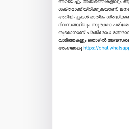
അറിയിച്ചു. അതിർത്തികളിലും 
ശക്തമാക്കിയിരിക്കുകയാണ്. ജന
അറിയിപ്പുകൾ മാത്രം ശ്രദ്ധിക്ക
ദിവസങ്ങളിലും സുരക്ഷാ പരിശ
തുടരാനാണ് പ്രതിരോധ മന്ത്രാല
വാർത്തകളും തൊഴിൽ അവസരങ്ങള
അംഗമാകൂ
https://chat.what