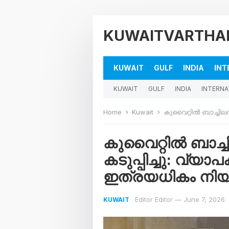
KUWAITVARTHA
KUWAIT
GULF
INDIA
INT
KUWAIT
GULF
INDIA
INTERNA
Home
Kuwait
കുവൈറ്റിൽ ബാച്ചിലർമാർക്കെ
കുവൈറ്റിൽ ബാച്
കടുപ്പിച്ചു: വ്
ഇത്രയധികം നിയ
Editor Editor
—
June 7, 2026
KUWAIT