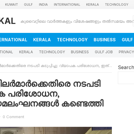
KUWAIT
GULF
INDIA
INTERNATIONAL
KERALA
TECHNOLOGY
KAL
ERNATIONAL
KERALA
TECHNOLOGY
BUSINESS
GULF
TIONAL
KERALA
TECHNOLOGY
BUSINESS
GULF JOB
PRIVACY
തിരെ നടപടി കടുപ്പിച്ചു: വ്യാപക പരിശോധന, ഇത്രയധികം നിയമലംഘനങ്ങൾ കണ്ടെത്തി
Searc
ചിലർമാർക്കെതിരെ നടപടി
യാപക പരിശോധന,
മലംഘനങ്ങൾ കണ്ടെത്തി
·
0 Comment