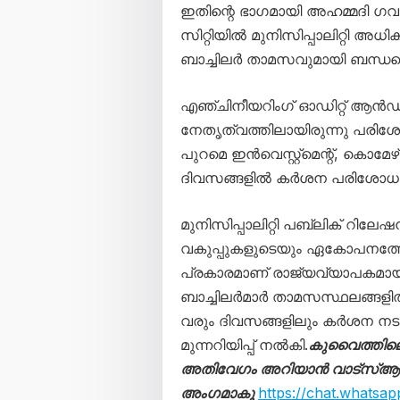
ഇതിന്റെ ഭാഗമായി അഹമ്മദി 
സിറ്റിയിൽ മുനിസിപ്പാലിറ്റി
ബാച്ചിലർ താമസവുമായി ബന്ധപ്പെ
എഞ്ചിനീയറിംഗ് ഓഡിറ്റ് ആൻഡ്
നേതൃത്വത്തിലായിരുന്നു പരിശ
പുറമെ ഇൻവെസ്റ്റ്‌മെന്റ്, കൊ
ദിവസങ്ങളിൽ കർശന പരിശോധന തു
മുനിസിപ്പാലിറ്റി പബ്ലിക് റിലേഷൻസ് 
വകുപ്പുകളുടെയും ഏകോപനത്ത
പ്രകാരമാണ് രാജ്യവ്യാപകമായി
ബാച്ചിലർമാർ താമസസ്ഥലങ്ങളി
വരും ദിവസങ്ങളിലും കർശന നടപടിയ
മുന്നറിയിപ്പ് നൽകി.
കുവൈത്തില
അതിവേഗം അറിയാൻ വാട്സ്ആപ്പ്
അംഗമാകൂ
https://chat.what