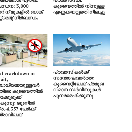
ന്ധന; 3,000
കുവൈത്തിൽ നിന്നുള്ള
റിന് മുകളിൽ ബാങ്ക്
എണ്ണക്കയറ്റുമതി നിലച്ചു
േറ്റ്‌മെന്റ് നിർബന്ധം
പ്രവാസികൾക്ക്
al crackdown in
സന്തോഷവാർത്ത;
ait;
കുവൈറ്റിലേക്ക് പ്രമുഖ
ബാധ്യതയുള്ളവർ
വിമാന സർവീസുകൾ
െതിരെ കുവൈത്തിൽ
പുനരാരംഭിക്കുന്നു
ക്കുരുക്ക്
ുകുന്നു; ജൂണിൽ
രം 4,357 പേർക്ക്
്രാവിലക്ക്