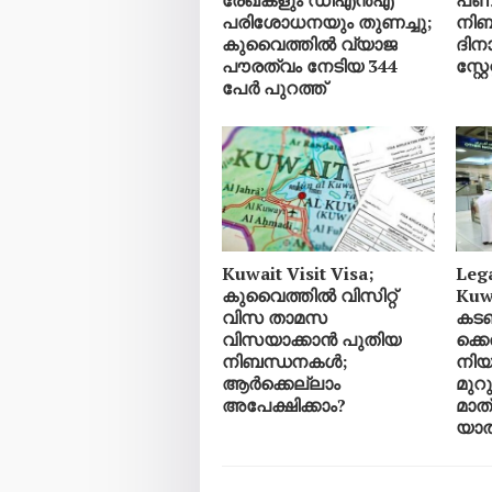
പരിശോധനയും തുണച്ചു;
നിബ
കുവൈത്തിൽ വ്യാജ
ദിനാ
പൗരത്വം നേടിയ 344
സ്റ്റ
പേർ പുറത്ത്
Kuwait Visit Visa;
Leg
കുവൈത്തിൽ വിസിറ്റ്
Kuw
വിസ താമസ
കട
വിസയാക്കാൻ പുതിയ
ക്ക
നിബന്ധനകൾ;
നിയമ
ആർക്കെല്ലാം
മുറ
അപേക്ഷിക്കാം?
മാത്
യാത