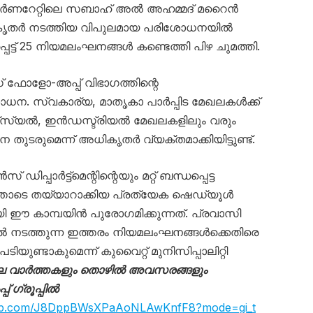
ഗവർണറേറ്റിലെ സബാഹ് അൽ അഹമ്മദ് മറൈൻ
 അധികൃതർ നടത്തിയ വിപുലമായ പരിശോധനയിൽ
ട്ട് 25 നിയമലംഘനങ്ങൾ കണ്ടെത്തി പിഴ ചുമത്തി.
 ഫോളോ-അപ്പ് വിഭാഗത്തിന്റെ
ോധന. സ്വകാര്യ, മാതൃകാ പാർപ്പിട മേഖലകൾക്ക്
മേഴ്‌സ്യൽ, ഇൻഡസ്ട്രിയൽ മേഖലകളിലും വരും
ടരുമെന്ന് അധികൃതർ വ്യക്തമാക്കിയിട്ടുണ്ട്.
ഡിപ്പാർട്ട്‌മെന്റിന്റെയും മറ്റ് ബന്ധപ്പെട്ട
ോടെ തയ്യാറാക്കിയ പ്രത്യേക ഷെഡ്യൂൾ
 ഈ കാമ്പയിൻ പുരോഗമിക്കുന്നത്. പ്രവാസി
ൽ നടത്തുന്ന ഇത്തരം നിയമലംഘനങ്ങൾക്കെതിരെ
ുണ്ടാകുമെന്ന് കുവൈറ്റ് മുനിസിപ്പാലിറ്റി
െ വാർത്തകളും തൊഴിൽ അവസരങ്ങളും
 ഗ്രൂപ്പിൽ
sapp.com/J8DppBWsXPaAoNLAwKnfF8?mode=gi_t