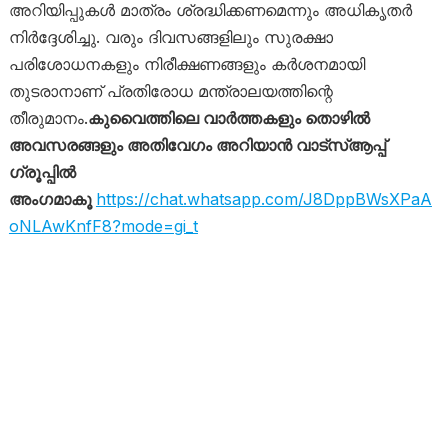
അറിയിപ്പുകൾ മാത്രം ശ്രദ്ധിക്കണമെന്നും അധികൃതർ
നിർദ്ദേശിച്ചു. വരും ദിവസങ്ങളിലും സുരക്ഷാ
പരിശോധനകളും നിരീക്ഷണങ്ങളും കർശനമായി
തുടരാനാണ് പ്രതിരോധ മന്ത്രാലയത്തിന്റെ
തീരുമാനം.
കുവൈത്തിലെ വാർത്തകളും തൊഴിൽ
അവസരങ്ങളും അതിവേഗം അറിയാൻ വാട്സ്ആപ്പ്
ഗ്രൂപ്പിൽ
അംഗമാകൂ
https://chat.whatsapp.com/J8DppBWsXPaA
oNLAwKnfF8?mode=gi_t