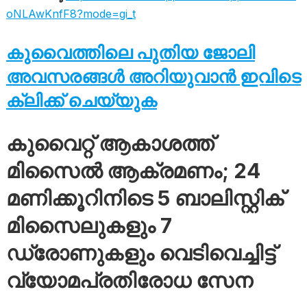
oNLAwKnfF8?mode=gi_t
കുവൈത്തിലെ പുതിയ ജോലി
അവസരങ്ങൾ അറിയുവാൻ ഇവിടെ
ക്ലിക്ക് ചെയ്യുക
കുവൈറ്റ് ആകാശത്ത്
മിസൈൽ ആക്രമണം; 24
മണിക്കൂറിനിടെ 5 ബാലിസ്റ്റിക്
മിസൈലുകളും 7
ഡ്രോണുകളും വെടിവെച്ചിട്ട്
വ്യോമപ്രതിരോധ സേന