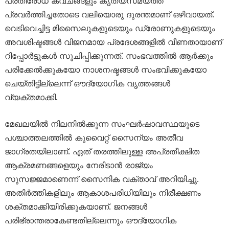
പ്രതിരോധ കവചങ്ങളും കൃത്യസമയത്ത്
പ്രവർത്തിച്ചതോടെ വലിയൊരു ദുരന്തമാണ് ഒഴിവായത്.
വെടിവെച്ചിട്ട മിസൈലുകളുടെയും ഡ്രോണുകളുടെയും
അവശിഷ്ടങ്ങൾ വിജനമായ പ്രദേശങ്ങളിൽ വീണതായാണ്
റിപ്പോർട്ടുകൾ സൂചിപ്പിക്കുന്നത്. സംഭവത്തിൽ ആർക്കും
പരിക്കേൽക്കുകയോ നാശനഷ്ടങ്ങൾ സംഭവിക്കുകയോ
ചെയ്തിട്ടില്ലെന്ന് ഔദ്യോഗിക വൃത്തങ്ങൾ
വ്യക്തമാക്കി.
മേഖലയിൽ നിലനിൽക്കുന്ന സംഘർഷാവസ്ഥയുടെ
പശ്ചാത്തലത്തിൽ കുവൈറ്റ് സൈന്യം അതീവ
ജാഗ്രതയിലാണ്. ഏത് തരത്തിലുള്ള അപ്രതീക്ഷിത
ആക്രമണങ്ങളെയും നേരിടാൻ രാജ്യം
സുസജ്ജമാണെന്ന് സൈനിക വക്താവ് അറിയിച്ചു.
അതിർത്തികളിലും ആകാശപരിധിയിലും നിരീക്ഷണം
ശക്തമാക്കിയിരിക്കുകയാണ്. ജനങ്ങൾ
പരിഭ്രാന്തരാകേണ്ടതില്ലെന്നും ഔദ്യോഗിക