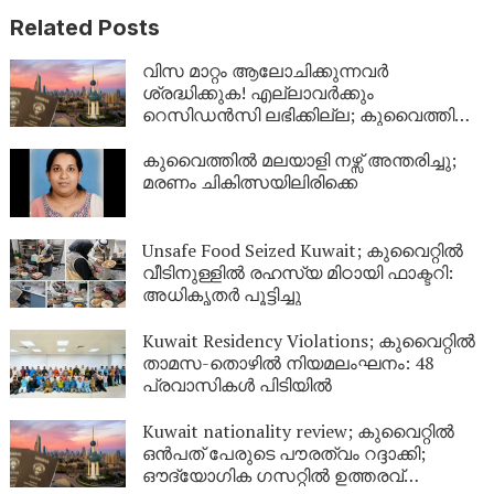
Related Posts
വിസ മാറ്റം ആലോചിക്കുന്നവർ
ശ്രദ്ധിക്കുക! എല്ലാവർക്കും
റെസിഡൻസി ലഭിക്കില്ല; കുവൈത്തിന്റെ
നിർണായക വിശദീകരണം
കുവൈത്തിൽ മലയാളി നഴ്സ് അന്തരിച്ചു;
മരണം ചികിത്സയിലിരിക്കെ
Unsafe Food Seized Kuwait; കുവൈറ്റിൽ
വീടിനുള്ളിൽ രഹസ്യ മിഠായി ഫാക്ടറി:
അധികൃതർ പൂട്ടിച്ചു
Kuwait Residency Violations; കുവൈറ്റിൽ
താമസ-തൊഴിൽ നിയമലംഘനം: 48
പ്രവാസികൾ പിടിയിൽ
Kuwait nationality review; കുവൈറ്റിൽ
ഒൻപത് പേരുടെ പൗരത്വം റദ്ദാക്കി;
ഔദ്യോഗിക ഗസറ്റിൽ ഉത്തരവ്