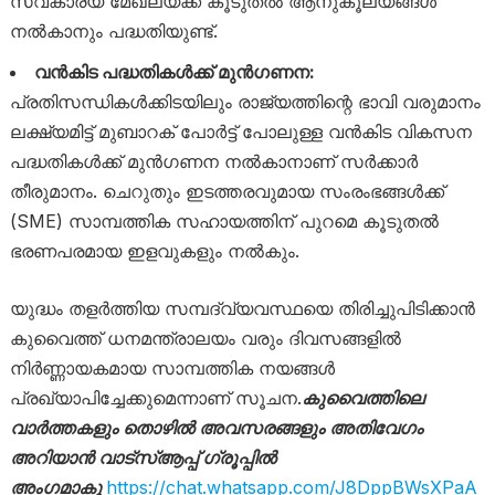
സ്വകാര്യ മേഖലയ്ക്ക് കൂടുതൽ ആനുകൂല്യങ്ങൾ
നൽകാനും പദ്ധതിയുണ്ട്.
വൻകിട പദ്ധതികൾക്ക് മുൻഗണന:
പ്രതിസന്ധികൾക്കിടയിലും രാജ്യത്തിന്റെ ഭാവി വരുമാനം
ലക്ഷ്യമിട്ട് മുബാറക് പോർട്ട് പോലുള്ള വൻകിട വികസന
പദ്ധതികൾക്ക് മുൻഗണന നൽകാനാണ് സർക്കാർ
തീരുമാനം. ചെറുതും ഇടത്തരവുമായ സംരംഭങ്ങൾക്ക്
(SME) സാമ്പത്തിക സഹായത്തിന് പുറമെ കൂടുതൽ
ഭരണപരമായ ഇളവുകളും നൽകും.
യുദ്ധം തളർത്തിയ സമ്പദ്‌വ്യവസ്ഥയെ തിരിച്ചുപിടിക്കാൻ
കുവൈത്ത് ധനമന്ത്രാലയം വരും ദിവസങ്ങളിൽ
നിർണ്ണായകമായ സാമ്പത്തിക നയങ്ങൾ
പ്രഖ്യാപിച്ചേക്കുമെന്നാണ് സൂചന.
കുവൈത്തിലെ
വാർത്തകളും തൊഴിൽ അവസരങ്ങളും അതിവേഗം
അറിയാൻ വാട്സ്ആപ്പ് ഗ്രൂപ്പിൽ
അംഗമാകൂ
https://chat.whatsapp.com/J8DppBWsXPaA