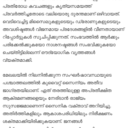
പ്രതിരോധ കവചങ്ങളും കൃത്യസമയത്ത്
പ്രവർത്തിച്ചതോടെ വലിയൊരു ദുരന്തമാണ് ഒഴിവായത്.
വെടിവെച്ചിട്ട മിസൈലുകളുടെയും ഡ്രോണുകളുടെയും
അവശിഷ്ടങ്ങൾ വിജനമായ പ്രദേശങ്ങളിൽ വീണതായാണ്
റിപ്പോർട്ടുകൾ സൂചിപ്പിക്കുന്നത്. സംഭവത്തിൽ ആർക്കും
പരിക്കേൽക്കുകയോ നാശനഷ്ടങ്ങൾ സംഭവിക്കുകയോ
ചെയ്തിട്ടില്ലെന്ന് ഔദ്യോഗിക വൃത്തങ്ങൾ
വ്യക്തമാക്കി.
മേഖലയിൽ നിലനിൽക്കുന്ന സംഘർഷാവസ്ഥയുടെ
പശ്ചാത്തലത്തിൽ കുവൈറ്റ് സൈന്യം അതീവ
ജാഗ്രതയിലാണ്. ഏത് തരത്തിലുള്ള അപ്രതീക്ഷിത
ആക്രമണങ്ങളെയും നേരിടാൻ രാജ്യം
സുസജ്ജമാണെന്ന് സൈനിക വക്താവ് അറിയിച്ചു.
അതിർത്തികളിലും ആകാശപരിധിയിലും നിരീക്ഷണം
ശക്തമാക്കിയിരിക്കുകയാണ്. ജനങ്ങൾ