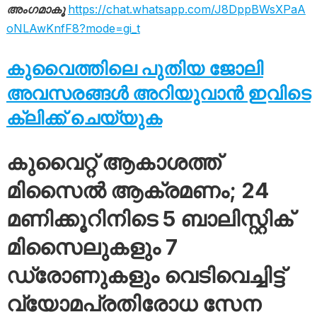
അംഗമാകൂ
https://chat.whatsapp.com/J8DppBWsXPaA
oNLAwKnfF8?mode=gi_t
കുവൈത്തിലെ പുതിയ ജോലി
അവസരങ്ങൾ അറിയുവാൻ ഇവിടെ
ക്ലിക്ക് ചെയ്യുക
കുവൈറ്റ് ആകാശത്ത്
മിസൈൽ ആക്രമണം; 24
മണിക്കൂറിനിടെ 5 ബാലിസ്റ്റിക്
മിസൈലുകളും 7
ഡ്രോണുകളും വെടിവെച്ചിട്ട്
വ്യോമപ്രതിരോധ സേന