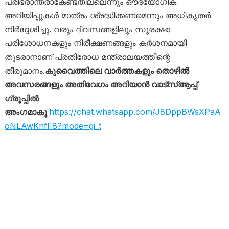
പരിഭ്രാന്തരാകേണ്ടതില്ലെന്നും ഔദ്യോഗിക
അറിയിപ്പുകൾ മാത്രം ശ്രദ്ധിക്കണമെന്നും അധികൃതർ
നിർദ്ദേശിച്ചു. വരും ദിവസങ്ങളിലും സുരക്ഷാ
പരിശോധനകളും നിരീക്ഷണങ്ങളും കർശനമായി
തുടരാനാണ് പ്രതിരോധ മന്ത്രാലയത്തിന്റെ
തീരുമാനം.
കുവൈത്തിലെ വാർത്തകളും തൊഴിൽ
അവസരങ്ങളും അതിവേഗം അറിയാൻ വാട്സ്ആപ്പ്
ഗ്രൂപ്പിൽ
അംഗമാകൂ
https://chat.whatsapp.com/J8DppBWsXPaA
oNLAwKnfF8?mode=gi_t