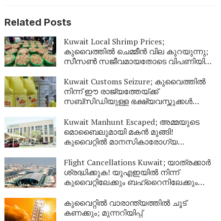
Related Posts
Kuwait Local Shrimp Prices;
കുവൈത്തിൽ ചെമ്മീൻ വില കുറയുന്നു;
സീസൺ സജീവമായതോടെ വിപണിയിൽ
വൻ തിരക്ക്
Kuwait Customs Seizure; കുവൈത്തിൽ
നിന്ന് ഈ രാജ്യത്തേയ്ക്ക്
സബ്സിഡിയുള്ള ഭക്ഷ്യവസ്തുക്കൾ
കടത്താനുള്ള ശ്രമം തടഞ്ഞു
Kuwait Manhunt Escaped; അമ്മയുടെ
മൊബൈലുമായി മകൻ മുങ്ങി!
കുവൈറ്റിൽ മാനസികാരോഗ്യ
കേന്ദ്രത്തിൽ നിന്ന് ചാടിപ്പോയ
യുവാവിനായി പോലീസ് തിരച്ചിൽ
Flight Cancellations Kuwait; യാത്രക്കാർ
ശ്രദ്ധിക്കുക! യുഎഇയിൽ നിന്ന്
കുവൈറ്റിലേക്കും ബഹ്‌റൈനിലേക്കും
വിമാനങ്ങൾ റദ്ദാക്കി; പുതിയ വിവരങ്ങൾ
ഇങ്ങനെ
കുവൈറ്റിൽ വാരാന്ത്യത്തിൽ ചൂട്
കണക്കും; മുന്നറിയിപ്പ്