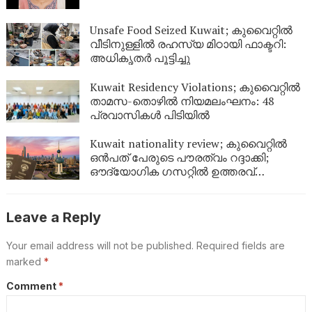
Unsafe Food Seized Kuwait; കുവൈറ്റിൽ
വീടിനുള്ളിൽ രഹസ്യ മിഠായി ഫാക്ടറി:
അധികൃതർ പൂട്ടിച്ചു
Kuwait Residency Violations; കുവൈറ്റിൽ
താമസ-തൊഴിൽ നിയമലംഘനം: 48
പ്രവാസികൾ പിടിയിൽ
Kuwait nationality review; കുവൈറ്റിൽ
ഒൻപത് പേരുടെ പൗരത്വം റദ്ദാക്കി;
ഔദ്യോഗിക ഗസറ്റിൽ ഉത്തരവ്
പുറത്തിറങ്ങി
Leave a Reply
Your email address will not be published.
Required fields are
marked
*
Comment
*