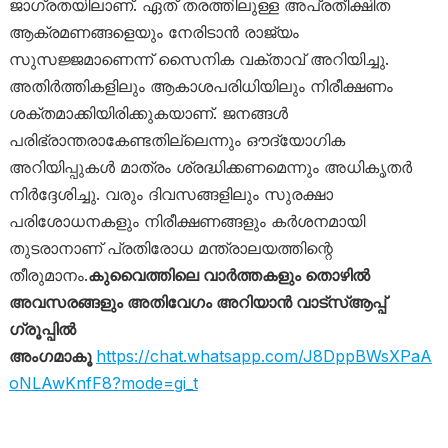
ജാഗ്രതയിലാണ്. ഏത് തരത്തിലുള്ള അപ്രതീക്ഷിത
ആക്രമണങ്ങളെയും നേരിടാൻ രാജ്യം
സുസജ്ജമാണെന്ന് സൈനിക വക്താവ് അറിയിച്ചു.
അതിർത്തികളിലും ആകാശപരിധിയിലും നിരീക്ഷണം
ശക്തമാക്കിയിരിക്കുകയാണ്. ജനങ്ങൾ
പരിഭ്രാന്തരാകേണ്ടതില്ലെന്നും ഔദ്യോഗിക
അറിയിപ്പുകൾ മാത്രം ശ്രദ്ധിക്കണമെന്നും അധികൃതർ
നിർദ്ദേശിച്ചു. വരും ദിവസങ്ങളിലും സുരക്ഷാ
പരിശോധനകളും നിരീക്ഷണങ്ങളും കർശനമായി
തുടരാനാണ് പ്രതിരോധ മന്ത്രാലയത്തിന്റെ
തീരുമാനം.
കുവൈത്തിലെ വാർത്തകളും തൊഴിൽ
അവസരങ്ങളും അതിവേഗം അറിയാൻ വാട്സ്ആപ്പ്
ഗ്രൂപ്പിൽ
അംഗമാകൂ
https://chat.whatsapp.com/J8DppBWsXPaA
oNLAwKnfF8?mode=gi_t