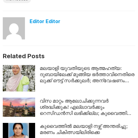
Editor Editor
Related Posts
മലയാളി യുവതിയുടെ ആത്മഹത്യ:
ദുബായിലേക്ക് മുങ്ങിയ ഭർത്താവിനെതിരെ
ലുക്ക് ഔട്ട് സർക്കുലർ; അന്വേഷണം
ശക്തമാക്കി പൊലീസ്
വിസ മാറ്റം ആലോചിക്കുന്നവർ
ശ്രദ്ധിക്കുക! എല്ലാവർക്കും
റെസിഡൻസി ലഭിക്കില്ല; കുവൈത്തിന്റെ
നിർണായക വിശദീകരണം
കുവൈത്തിൽ മലയാളി നഴ്സ് അന്തരിച്ചു;
മരണം ചികിത്സയിലിരിക്കെ