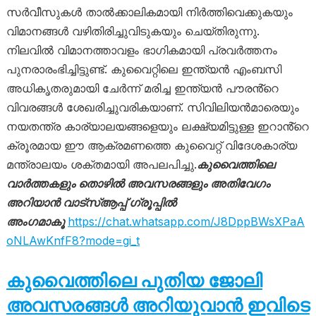
സർവീസുകൾ താൽക്കാലികമായി നിർത്തിവെക്കുകയും
വിമാനങ്ങൾ വഴിതിരിച്ചുവിടുകയും ചെയ്തിരുന്നു.
നിലവിൽ വിമാനത്താവളം ഭാഗികമായി പ്രവർത്തനം
പുനരാരംഭിച്ചിട്ടുണ്ട്. കുവൈറ്റിലെ ഇന്ത്യൻ എംബസി
അധികൃതരുമായി ചേർന്ന് മരിച്ച ഇന്ത്യൻ പൗരൻ്റെ
വിവരങ്ങൾ ശേഖരിച്ചുവരികയാണ്. സിവിലിയൻമാരെയും
നയതന്ത്ര കാര്യാലയങ്ങളെയും ലക്ഷ്യമിട്ടുള്ള ഇറാൻ്റെ
ക്രൂരമായ ഈ ആക്രമണത്തെ കുവൈറ്റ് വിദേശകാര്യ
മന്ത്രാലയം ശക്തമായി അപലപിച്ചു.
കുവൈത്തിലെ
വാർത്തകളും തൊഴിൽ അവസരങ്ങളും അതിവേഗം
അറിയാൻ വാട്സ്ആപ്പ് ഗ്രൂപ്പിൽ
അംഗമാകൂ
https://chat.whatsapp.com/J8DppBWsXPaA
oNLAwKnfF8?mode=gi_t
കുവൈത്തിലെ പുതിയ ജോലി
അവസരങ്ങൾ അറിയുവാൻ ഇവിടെ