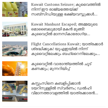
Kuwait Customs Seizure; കുവൈത്തിൽ
നിന്ന് ഈ രാജ്യത്തേയ്ക്ക്
സബ്സിഡിയുള്ള ഭക്ഷ്യവസ്തുക്കൾ
കടത്താനുള്ള ശ്രമം തടഞ്ഞു
Kuwait Manhunt Escaped; അമ്മയുടെ
മൊബൈലുമായി മകൻ മുങ്ങി!
കുവൈറ്റിൽ മാനസികാരോഗ്യ
കേന്ദ്രത്തിൽ നിന്ന് ചാടിപ്പോയ
യുവാവിനായി പോലീസ് തിരച്ചിൽ
Flight Cancellations Kuwait; യാത്രക്കാർ
ശ്രദ്ധിക്കുക! യുഎഇയിൽ നിന്ന്
കുവൈറ്റിലേക്കും ബഹ്‌റൈനിലേക്കും
വിമാനങ്ങൾ റദ്ദാക്കി; പുതിയ വിവരങ്ങൾ
ഇങ്ങനെ
കുവൈറ്റിൽ വാരാന്ത്യത്തിൽ ചൂട്
കണക്കും; മുന്നറിയിപ്പ്
കസ്റ്റംസിനെ കബളിപ്പിക്കാൻ
ടയറിനുള്ളിൽ സ്വർണം; ഡൽഹി
വിമാനത്താവളത്തിൽ യാത്രക്കാരൻ
പിടിയിൽ