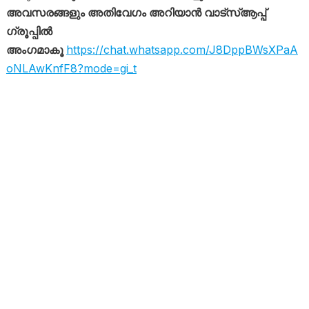
അവസരങ്ങളും അതിവേഗം അറിയാൻ വാട്സ്ആപ്പ്
ഗ്രൂപ്പിൽ
അംഗമാകൂ
https://chat.whatsapp.com/J8DppBWsXPaA
oNLAwKnfF8?mode=gi_t