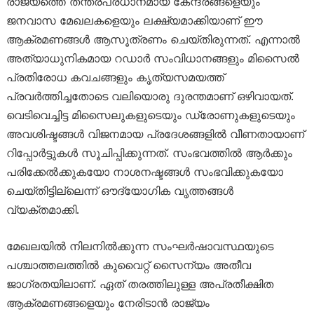
രാജ്യത്തെ തന്ത്രപ്രധാനമായ കേന്ദ്രങ്ങളെയും
ജനവാസ മേഖലകളെയും ലക്ഷ്യമാക്കിയാണ് ഈ
ആക്രമണങ്ങൾ ആസൂത്രണം ചെയ്തിരുന്നത്. എന്നാൽ
അത്യാധുനികമായ റഡാർ സംവിധാനങ്ങളും മിസൈൽ
പ്രതിരോധ കവചങ്ങളും കൃത്യസമയത്ത്
പ്രവർത്തിച്ചതോടെ വലിയൊരു ദുരന്തമാണ് ഒഴിവായത്.
വെടിവെച്ചിട്ട മിസൈലുകളുടെയും ഡ്രോണുകളുടെയും
അവശിഷ്ടങ്ങൾ വിജനമായ പ്രദേശങ്ങളിൽ വീണതായാണ്
റിപ്പോർട്ടുകൾ സൂചിപ്പിക്കുന്നത്. സംഭവത്തിൽ ആർക്കും
പരിക്കേൽക്കുകയോ നാശനഷ്ടങ്ങൾ സംഭവിക്കുകയോ
ചെയ്തിട്ടില്ലെന്ന് ഔദ്യോഗിക വൃത്തങ്ങൾ
വ്യക്തമാക്കി.
മേഖലയിൽ നിലനിൽക്കുന്ന സംഘർഷാവസ്ഥയുടെ
പശ്ചാത്തലത്തിൽ കുവൈറ്റ് സൈന്യം അതീവ
ജാഗ്രതയിലാണ്. ഏത് തരത്തിലുള്ള അപ്രതീക്ഷിത
ആക്രമണങ്ങളെയും നേരിടാൻ രാജ്യം