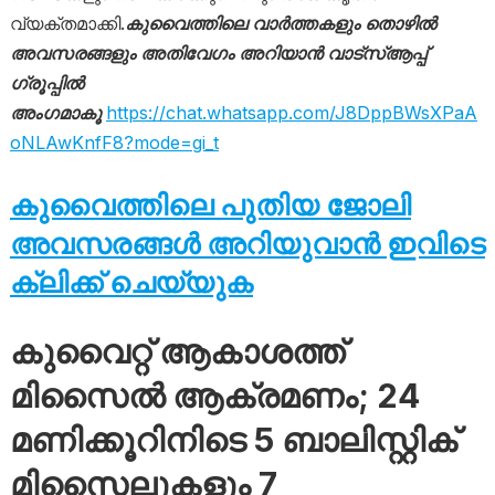
വ്യക്തമാക്കി.
കുവൈത്തിലെ വാർത്തകളും തൊഴിൽ
അവസരങ്ങളും അതിവേഗം അറിയാൻ വാട്സ്ആപ്പ്
ഗ്രൂപ്പിൽ
അംഗമാകൂ
https://chat.whatsapp.com/J8DppBWsXPaA
oNLAwKnfF8?mode=gi_t
കുവൈത്തിലെ പുതിയ ജോലി
അവസരങ്ങൾ അറിയുവാൻ ഇവിടെ
ക്ലിക്ക് ചെയ്യുക
കുവൈറ്റ് ആകാശത്ത്
മിസൈൽ ആക്രമണം; 24
മണിക്കൂറിനിടെ 5 ബാലിസ്റ്റിക്
മിസൈലുകളും 7