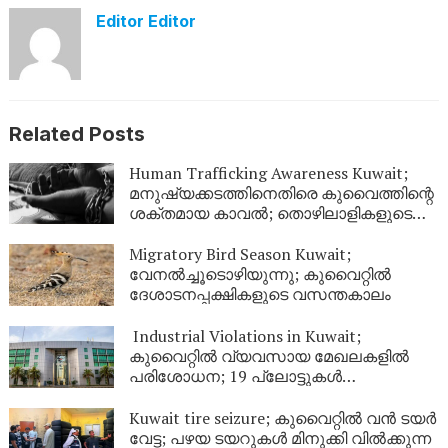
Editor Editor
Related Posts
Human Trafficking Awareness Kuwait;
മനുഷ്യക്കടത്തിനെതിരെ കുവൈത്തിന്റെ
ശക്തമായ കാവൽ; തൊഴിലാളികളുടെ
അവകാശ സംരക്ഷണത്തിന് ഊന്നൽ
Migratory Bird Season Kuwait;
വേനൽച്ചൂടൊഴിയുന്നു; കുവൈറ്റിൽ
ദേശാടനപ്പക്ഷികളുടെ വസന്തകാലം
Industrial Violations in Kuwait;
കുവൈറ്റിൽ വ്യവസായ മേഖലകളിൽ
പരിശോധന; 19 പ്ലോട്ടുകൾ
അടച്ചുപൂട്ടാൻ ഉത്തരവിട്ടു
Kuwait tire seizure; കുവൈറ്റിൽ വൻ ടയർ
വേട്ട; പഴയ ടയറുകൾ മിനുക്കി വിൽക്കുന്ന