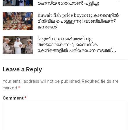
രഹസ്യ ഗോഡൗൺ പൂട്ടിച്ചു
Kuwait fish price boycott; കുവൈറ്റിൽ
മീൻവില പൊള്ളുന്നു! വാങ്ങില്ലെന്ന്
ജനങ്ങൾ
‘ഏത് സാഹചര്യത്തിനും
തയ്യാറാകണം’; സൈനിക
കേന്ദ്രങ്ങളിൽ പരിശോധന നടത്തി
കുവൈത്ത് പ്രതിരോധമന്ത്രി
Leave a Reply
Your email address will not be published.
Required fields are
marked
*
Comment
*