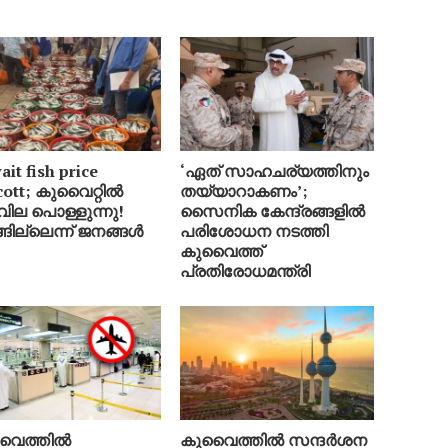
it fish price
‘ഏത് സാഹചര്യത്തിനും
cott; കുവൈറ്റിൽ
തയ്യാറാകണം’;
വില പൊള്ളുന്നു!
സൈനിക കേന്ദ്രങ്ങളിൽ
്ങില്ലെന്ന് ജനങ്ങൾ
പരിശോധന നടത്തി
കുവൈത്ത്
പ്രതിരോധമന്ത്രി
വൈത്തിൽ
കുവൈത്തിൽ സന്ദർശന