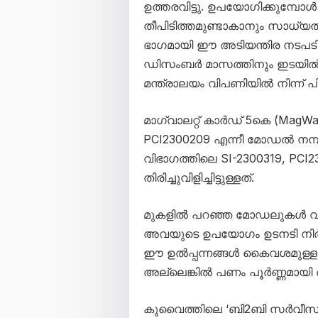
ഉത്തരവിട്ടു. ഉപയോഗിക്കുമ്പോ
തീപിടിത്തമുണ്ടാകാനും സാധ്യ
ഭാഗമായി ഈ അടിയന്തിര നടപടി സ്
ഡിസംബർ മാസത്തിനും ഇടയിൽ വിറ്
മന്ത്രാലയം വിപണിയിൽ നിന്ന് പി
മാഗ്‌വാലറ്റ് കാർഡ് 5കെ (MagWa
PCI2300209 എന്നീ മോഡൽ നമ്പറുക
വിഭാഗത്തിലെ SI-2300319, PC
തിരിച്ചുവിളിച്ചിട്ടുള്ളത്.
മുകളിൽ പറഞ്ഞ മോഡലുകൾ വാങ
അവയുടെ ഉപയോഗം ഉടനടി നിർത്ത
ഈ ഉൽപ്പന്നങ്ങൾ കൈവശമുള്ളവർക്
അല്ലെങ്കിൽ പണം പൂർണ്ണമായി 
കുവൈത്തിലെ ‘ബി2ബി സർവീസസ്