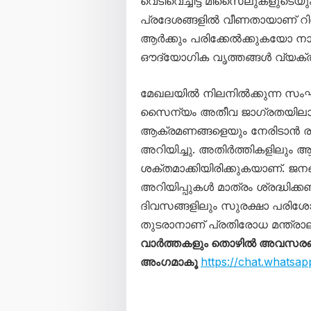
വെടിവെച്ചിട്ട മിസൈലുകളുടെ
പ്രദേശങ്ങളിൽ വീണതായാണ് റിപ്പ
ആർക്കും പരിക്കേൽക്കുകയോ നാശ
ഔദ്യോഗിക വൃത്തങ്ങൾ വ്യക്തമ
മേഖലയിൽ നിലനിൽക്കുന്ന സംഘ
സൈന്യം അതീവ ജാഗ്രതയിലാണ്
ആക്രമണങ്ങളെയും നേരിടാൻ ര
അറിയിച്ചു. അതിർത്തികളിലും 
ശക്തമാക്കിയിരിക്കുകയാണ്. ജന
അറിയിപ്പുകൾ മാത്രം ശ്രദ്ധിക്ക
ദിവസങ്ങളിലും സുരക്ഷാ പരിശ
തുടരാനാണ് പ്രതിരോധ മന്ത്രാല
വാർത്തകളും തൊഴിൽ അവസരങ്ങള
അംഗമാകൂ
https://chat.what