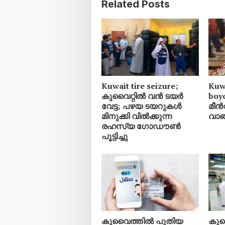
Related Posts
Kuwait tire seizure;
Kuwa
കുവൈറ്റിൽ വൻ ടയർ
boy
വേട്ട; പഴയ ടയറുകൾ
മീൻ
മിനുക്കി വിൽക്കുന്ന
വാങ
രഹസ്യ ഗോഡൗൺ
പൂട്ടിച്ചു
കുവൈത്തിൽ പുതിയ
കു