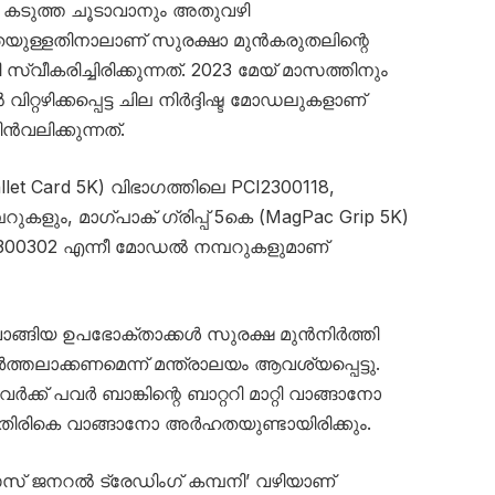
ൾ കടുത്ത ചൂടാവാനും അതുവഴി
തയുള്ളതിനാലാണ് സുരക്ഷാ മുൻകരുതലിന്റെ
വീകരിച്ചിരിക്കുന്നത്. 2023 മേയ് മാസത്തിനും
റഴിക്കപ്പെട്ട ചില നിർദ്ദിഷ്ട മോഡലുകളാണ്
ൻവലിക്കുന്നത്.
llet Card 5K) വിഭാഗത്തിലെ PCI2300118,
ളും, മാഗ്‌പാക് ഗ്രിപ്പ് 5കെ (MagPac Grip 5K)
I2300302 എന്നീ മോഡൽ നമ്പറുകളുമാണ്
്ങിയ ഉപഭോക്താക്കൾ സുരക്ഷ മുൻനിർത്തി
ലാക്കണമെന്ന് മന്ത്രാലയം ആവശ്യപ്പെട്ടു.
ക് പവർ ബാങ്കിന്റെ ബാറ്ററി മാറ്റി വാങ്ങാനോ
തിരികെ വാങ്ങാനോ അർഹതയുണ്ടായിരിക്കും.
 ജനറൽ ട്രേഡിംഗ് കമ്പനി’ വഴിയാണ്