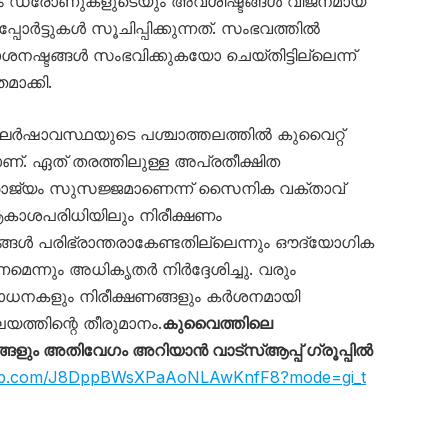
യും ഡ്രോണുകളുടെയും അവശിഷ്ടങ്ങൾ വിജനമായ
ോർട്ടുകൾ സൂചിപ്പിക്കുന്നത്. സംഭവത്തിൽ
നഷ്ടങ്ങൾ സംഭവിക്കുകയോ ചെയ്തിട്ടില്ലെന്ന്
ാക്കി.
ർഷാവസ്ഥയുടെ പശ്ചാത്തലത്തിൽ കുവൈറ്റ്
. ഏത് തരത്തിലുള്ള അപ്രതീക്ഷിത
ാജ്യം സുസജ്ജമാണെന്ന് സൈനിക വക്താവ്
ആകാശപരിധിയിലും നിരീക്ഷണം
ങ്ങൾ പരിഭ്രാന്തരാകേണ്ടതില്ലെന്നും ഔദ്യോഗിക
ണമെന്നും അധികൃതർ നിർദ്ദേശിച്ചു. വരും
ോധനകളും നിരീക്ഷണങ്ങളും കർശനമായി
യത്തിന്റെ തീരുമാനം.
കുവൈത്തിലെ
ും അതിവേഗം അറിയാൻ വാട്സ്ആപ്പ് ഗ്രൂപ്പിൽ
sapp.com/J8DppBWsXPaAoNLAwKnfF8?mode=gi_t