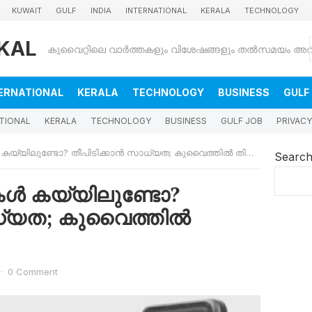
KUWAIT
GULF
INDIA
INTERNATIONAL
KERALA
TECHNOLOGY
KAL
ERNATIONAL
KERALA
TECHNOLOGY
BUSINESS
GULF
TIONAL
KERALA
TECHNOLOGY
BUSINESS
GULF JOB
PRIVACY
ിലുണ്ടോ? തീപിടിക്കാൻ സാധ്യത; കുവൈത്തിൽ തിരിച്ചുവിളിച്ചു
Searc
ൾ കയ്യിലുണ്ടോ?
ാധ്യത; കുവൈത്തിൽ
·
0 Comment