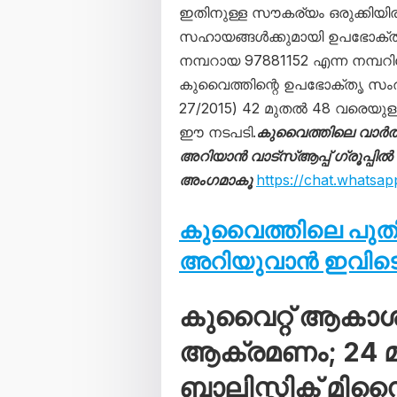
ഇതിനുള്ള സൗകര്യം ഒരുക്കിയിരി
സഹായങ്ങൾക്കുമായി ഉപഭോക്താക
നമ്പറായ 97881152 എന്ന നമ്പ
കുവൈത്തിന്റെ ഉപഭോക്തൃ സംരക
27/2015) 42 മുതൽ 48 വരെയുള്
ഈ നടപടി.
കുവൈത്തിലെ വാർ
അറിയാൻ വാട്സ്ആപ്പ് ഗ്രൂപ്പിൽ
അംഗമാകൂ
https://chat.what
കുവൈത്തിലെ പു
അറിയുവാൻ ഇവിടെ 
കുവൈറ്റ് ആകാ
ആക്രമണം; 24 മണ
ബാലിസ്റ്റിക് മി