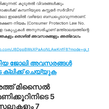
ക്കുന്നത്. കൂടുതൽ വിവരങ്ങൾക്കും
്കൾക്ക് കമ്പനിയുടെ കസ്റ്റമർ സർവീസ്
റിലോ ഇമെയിൽ വഴിയോ ബന്ധപ്പെടാവുന്നതാണ്.
്ഷണ നിയമം (Consumer Protection Law No.
ള വകുപ്പുകൾ അനുസരിച്ചാണ് മന്ത്രാലയത്തിന്റെ
ത്തകളും തൊഴിൽ അവസരങ്ങളും അതിവേഗം
sapp.com/J8DppBWsXPaAoNLAwKnfF8?mode=gi_t
തിയ ജോലി അവസരങ്ങൾ
ക്ലിക്ക് ചെയ്യുക
ശത്ത് മിസൈൽ
ിക്കൂറിനിടെ 5
സൈലുകളും 7