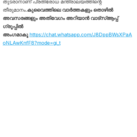
തുടരാനാണ് പ്രതിരോധ മന്ത്രാലയത്തിന്റെ
തീരുമാനം.
കുവൈത്തിലെ വാർത്തകളും തൊഴിൽ
അവസരങ്ങളും അതിവേഗം അറിയാൻ വാട്സ്ആപ്പ്
ഗ്രൂപ്പിൽ
അംഗമാകൂ
https://chat.whatsapp.com/J8DppBWsXPaA
oNLAwKnfF8?mode=gi_t