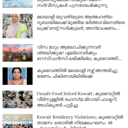
സർവീസുകൾ പുനരാരംഭിക്കുന്നു
മലയാളി യുവതിയുടെ ആത്മഹത്യ:
ദുബായിലേക്ക് മുങ്ങിയ ഭർത്താവിനെതിരെ
ലുക്ക് ഔട്ട് സർക്കുലർ; അന്വേഷണം
ശക്തമാക്കി പൊലീസ്
വിസ മാറ്റം ആലോചിക്കുന്നവർ
ശ്രദ്ധിക്കുക! എല്ലാവർക്കും
റെസിഡൻസി ലഭിക്കില്ല; കുവൈത്തിന്റെ
നിർണായക വിശദീകരണം
കുവൈത്തിൽ മലയാളി നഴ്സ് അന്തരിച്ചു;
മരണം ചികിത്സയിലിരിക്കെ
Unsafe Food Seized Kuwait; കുവൈറ്റിൽ
വീടിനുള്ളിൽ രഹസ്യ മിഠായി ഫാക്ടറി:
അധികൃതർ പൂട്ടിച്ചു
Kuwait Residency Violations; കുവൈറ്റിൽ
താമസ-തൊഴിൽ നിയമലംഘനം: 48