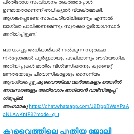
പ്രതിരോധ സംവിധാനം തകർത്തപ്പോൾ
ഉണ്ടായതാണെന്ന് അധികൃതർ വ്യക്തമാക്കി.
ആശങ്കപ്പെടേണ്ട സാഹചര്യമില്ലെന്നും എന്നാൽ
ജാഗ്രത പാലിക്കണമെന്നും സുരക്ഷാ ഉദ്യോഗസ്ഥർ
അറിയിച്ചിട്ടുണ്ട്.
ബന്ധപ്പെട്ട അധികാരികൾ നൽകുന്ന സുരക്ഷാ
നിർദ്ദേശങ്ങൾ പൂർണ്ണമായും പാലിക്കാനും ഔദ്യോഗിക
അറിയിപ്പുകൾ മാത്രം വിശ്വസിക്കാനും കുവൈറ്റ്
ജനതയോടും പ്രവാസികളോടും സൈന്യം
ആവശ്യപ്പെട്ടു.
കുവൈത്തിലെ വാർത്തകളും തൊഴിൽ
അവസരങ്ങളും അതിവേഗം അറിയാൻ വാട്സ്ആപ്പ്
ഗ്രൂപ്പിൽ
അംഗമാകൂ
https://chat.whatsapp.com/J8DppBWsXPaA
oNLAwKnfF8?mode=gi_t
കുവൈത്തിലെ പുതിയ ജോലി