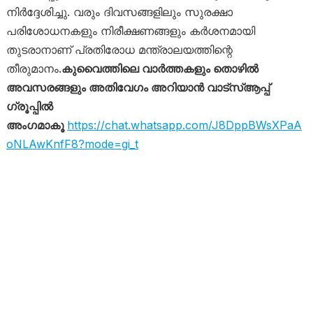
നിർദ്ദേശിച്ചു. വരും ദിവസങ്ങളിലും സുരക്ഷാ
പരിശോധനകളും നിരീക്ഷണങ്ങളും കർശനമായി
തുടരാനാണ് പ്രതിരോധ മന്ത്രാലയത്തിന്റെ
തീരുമാനം.
കുവൈത്തിലെ വാർത്തകളും തൊഴിൽ
അവസരങ്ങളും അതിവേഗം അറിയാൻ വാട്സ്ആപ്പ്
ഗ്രൂപ്പിൽ
അംഗമാകൂ
https://chat.whatsapp.com/J8DppBWsXPaA
oNLAwKnfF8?mode=gi_t