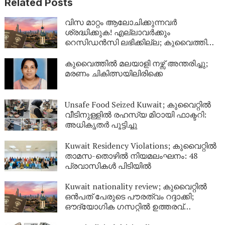
Related Posts
വിസ മാറ്റം ആലോചിക്കുന്നവർ
ശ്രദ്ധിക്കുക! എല്ലാവർക്കും
റെസിഡൻസി ലഭിക്കില്ല; കുവൈത്തിന്റെ
നിർണായക വിശദീകരണം
കുവൈത്തിൽ മലയാളി നഴ്സ് അന്തരിച്ചു;
മരണം ചികിത്സയിലിരിക്കെ
Unsafe Food Seized Kuwait; കുവൈറ്റിൽ
വീടിനുള്ളിൽ രഹസ്യ മിഠായി ഫാക്ടറി:
അധികൃതർ പൂട്ടിച്ചു
Kuwait Residency Violations; കുവൈറ്റിൽ
താമസ-തൊഴിൽ നിയമലംഘനം: 48
പ്രവാസികൾ പിടിയിൽ
Kuwait nationality review; കുവൈറ്റിൽ
ഒൻപത് പേരുടെ പൗരത്വം റദ്ദാക്കി;
ഔദ്യോഗിക ഗസറ്റിൽ ഉത്തരവ്
പുറത്തിറങ്ങി