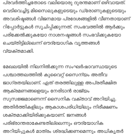
പ്രവർത്തിച്ചതോടെ വലിയൊരു ദുരന്തമാണ് ഒഴിവായത്.
വെടിവെച്ചിട്ട മിസൈലുകളുടെയും ഡ്രോണുകളുടെയും
അവശിഷ്ടങ്ങൾ വിജനമായ പ്രദേശങ്ങളിൽ വീണതായാണ്
റിപ്പോർട്ടുകൾ സൂചിപ്പിക്കുന്നത്. സംഭവത്തിൽ ആർക്കും
പരിക്കേൽക്കുകയോ നാശനഷ്ടങ്ങൾ സംഭവിക്കുകയോ
ചെയ്തിട്ടില്ലെന്ന് ഔദ്യോഗിക വൃത്തങ്ങൾ
വ്യക്തമാക്കി.
മേഖലയിൽ നിലനിൽക്കുന്ന സംഘർഷാവസ്ഥയുടെ
പശ്ചാത്തലത്തിൽ കുവൈറ്റ് സൈന്യം അതീവ
ജാഗ്രതയിലാണ്. ഏത് തരത്തിലുള്ള അപ്രതീക്ഷിത
ആക്രമണങ്ങളെയും നേരിടാൻ രാജ്യം
സുസജ്ജമാണെന്ന് സൈനിക വക്താവ് അറിയിച്ചു.
അതിർത്തികളിലും ആകാശപരിധിയിലും നിരീക്ഷണം
ശക്തമാക്കിയിരിക്കുകയാണ്. ജനങ്ങൾ
പരിഭ്രാന്തരാകേണ്ടതില്ലെന്നും ഔദ്യോഗിക
അറിയിപ്പുകൾ മാത്രം ശ്രദ്ധിക്കണമെന്നും അധികൃതർ