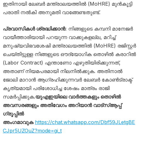
ഇതിനായി ലേബർ മന്ത്രാലയത്തിൽ (MoHRE) മുൻകൂട്ടി
പരാതി നൽകി അനുമതി വാങ്ങേണ്ടതുണ്ട്.
പ്രവാസികൾ ശ്രദ്ധിക്കാൻ:
നിങ്ങളുടെ കമ്പനി മാനേജർ
വായീത്താരിയായി പറയുന്ന വാക്കുകളല്ല, മറിച്ച്
മനുഷ്യവിഭവശേഷി മന്ത്രാലയത്തിൽ (MoHRE) രജിസ്റ്റർ
ചെയ്തിട്ടുള്ള നിങ്ങളുടെ ഔദ്യോഗിക തൊഴിൽ കരാറിൽ
(Labor Contract) എന്താണോ എഴുതിയിരിക്കുന്നത്,
അതാണ് നിയമപരമായി നിലനിൽക്കുക. അതിനാൽ
ജോലി മാറാൻ ആഗ്രഹിക്കുന്നവർ ലേബർ കോൺട്രാക്ട്
കൃത്യമായി പരിശോധിച്ച ശേഷം മാത്രം രാജി
സമർപ്പിക്കുക.
യുഎഇയിലെ വാർത്തകളും തൊഴിൽ
അവസരങ്ങളും അതിവേഗം അറിയാൻ വാട്സ്ആപ്പ്
ഗ്രൂപ്പിൽ
അംഗമാവുക
https://chat.whatsapp.com/Dbf59JLetgBE
CJpr5UZOuZ?mode=gi_t