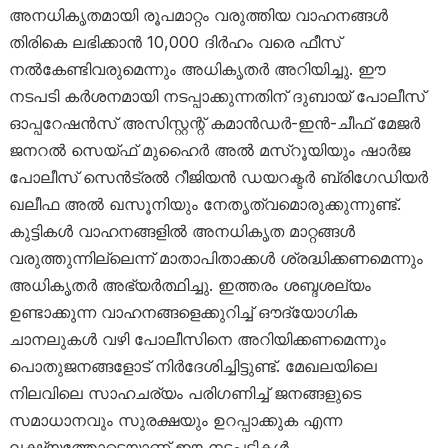
അനധികൃതമായി രൂപമാറ്റം വരുത്തിയ വാഹനങ്ങൾ
തിരികെ ലഭിക്കാൻ 10,000 ദിർഹം വരെ ഫീസ്
നൽകേണ്ടിവരുമെന്നും അധികൃതർ അറിയിച്ചു. ഈ
നടപടി കർശനമായി നടപ്പാക്കുന്നതിന് ദുബായ് പോലീസ്
ഓപ്പറേഷൻസ് അസിസ്റ്റന്റ് കമാൻഡർ-ഇൻ-ചീഫ് മേജർ
ജനറൽ സെയ്ഫ് മുഹൈർ അൽ മസ്‌റൂയിയും ഷാർജ
പോലീസ് സെൻട്രൽ റീജിയൻ ഡയറക്ടർ ബ്രിഗേഡിയർ
ഖലീഫ അൽ ഖസൂനിയും നേതൃത്വമൊരുക്കുന്നുണ്ട്.
കുട്ടികൾ വാഹനങ്ങളിൽ അനധികൃത മാറ്റങ്ങൾ
വരുത്തുന്നില്ലെന്ന് മാതാപിതാക്കൾ ശ്രദ്ധിക്കണമെന്നും
അധികൃതർ അഭ്യർത്ഥിച്ചു. ഇത്തരം ശബ്ദശല്യം
ഉണ്ടാക്കുന്ന വാഹനങ്ങളെക്കുറിച്ച് ഔദ്യോഗിക
ചാനലുകൾ വഴി പോലീസിനെ അറിയിക്കണമെന്നും
പൊതുജനങ്ങളോട് നിർദേശിച്ചിട്ടുണ്ട്. മേഖലയിലെ
നിലവിലെ സാഹചര്യം പരിഗണിച്ച് ജനങ്ങളുടെ
സമാധാനവും സുരക്ഷയും ഉറപ്പാക്കുക എന്ന
ലക്ഷ്യത്തോടെയാണ് ഈ നടപടികൾ