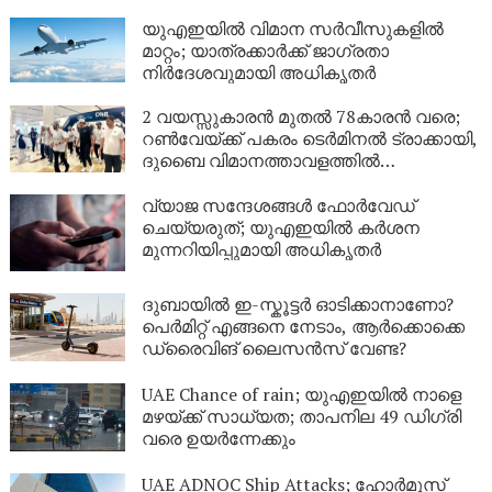
യുഎഇയിൽ വിമാന സർവീസുകളിൽ
മാറ്റം; യാത്രക്കാർക്ക് ജാഗ്രതാ
നിർദേശവുമായി അധികൃതർ
2 വയസ്സുകാരൻ മുതൽ 78കാരൻ വരെ;
റൺവേയ്ക്ക് പകരം ടെർമിനൽ ട്രാക്കായി,
ദുബൈ വിമാനത്താവളത്തിൽ
‘മല്ലത്തോൺ’ ആവേശം!
വ്യാജ സന്ദേശങ്ങൾ ഫോർവേഡ്
ചെയ്യരുത്; യുഎഇയിൽ കർശന
മുന്നറിയിപ്പുമായി അധികൃതർ
ദുബായിൽ ഇ-സ്കൂട്ടർ ഓടിക്കാനാണോ?
പെർമിറ്റ് എങ്ങനെ നേടാം, ആർക്കൊക്കെ
ഡ്രൈവിങ് ലൈസൻസ് വേണ്ട?
UAE Chance of rain; യുഎഇയിൽ നാളെ
മഴയ്ക്ക് സാധ്യത; താപനില 49 ഡിഗ്രി
വരെ ഉയർന്നേക്കും
UAE ADNOC Ship Attacks; ഹോർമുസ്