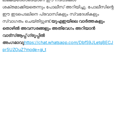
ശക്തമാക്കിയതെന്നും പോലീസ് അറിയിച്ചു. പോലീസിന്റെ
ഈ ഇടപെടലിനെ പ്രവാസികളും സ്വദേശികളും
സ്വാഗതം ചെയ്തിട്ടുണ്ട്.
യുഎഇയിലെ വാർത്തകളും
തൊഴിൽ അവസരങ്ങളും അതിവേഗം അറിയാൻ
വാട്സ്ആപ്പ് ഗ്രൂപ്പിൽ
അംഗമാവു
https://chat.whatsapp.com/Dbf59JLetgBECJ
pr5UZOuZ?mode=gi_t