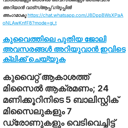
അറിയാൻ വാട്സ്ആപ്പ് ഗ്രൂപ്പിൽ
അംഗമാകൂ
https://chat.whatsapp.com/J8DppBWsXPaA
oNLAwKnfF8?mode=gi_t
കുവൈത്തിലെ പുതിയ ജോലി
അവസരങ്ങൾ അറിയുവാൻ ഇവിടെ
ക്ലിക്ക് ചെയ്യുക
കുവൈറ്റ് ആകാശത്ത്
മിസൈൽ ആക്രമണം; 24
മണിക്കൂറിനിടെ 5 ബാലിസ്റ്റിക്
മിസൈലുകളും 7
ഡ്രോണുകളും വെടിവെച്ചിട്ട്