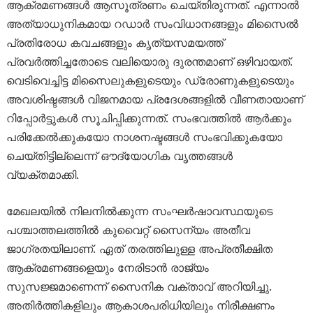
ആക്രമണങ്ങൾ ആസൂത്രണം ചെയ്തിരുന്നത്. എന്നാൽ
അത്യാധുനികമായ റഡാർ സംവിധാനങ്ങളും മിസൈൽ
പ്രതിരോധ കവചങ്ങളും കൃത്യസമയത്ത്
പ്രവർത്തിച്ചതോടെ വലിയൊരു ദുരന്തമാണ് ഒഴിവായത്.
വെടിവെച്ചിട്ട മിസൈലുകളുടെയും ഡ്രോണുകളുടെയും
അവശിഷ്ടങ്ങൾ വിജനമായ പ്രദേശങ്ങളിൽ വീണതായാണ്
റിപ്പോർട്ടുകൾ സൂചിപ്പിക്കുന്നത്. സംഭവത്തിൽ ആർക്കും
പരിക്കേൽക്കുകയോ നാശനഷ്ടങ്ങൾ സംഭവിക്കുകയോ
ചെയ്തിട്ടില്ലെന്ന് ഔദ്യോഗിക വൃത്തങ്ങൾ
വ്യക്തമാക്കി.
മേഖലയിൽ നിലനിൽക്കുന്ന സംഘർഷാവസ്ഥയുടെ
പശ്ചാത്തലത്തിൽ കുവൈറ്റ് സൈന്യം അതീവ
ജാഗ്രതയിലാണ്. ഏത് തരത്തിലുള്ള അപ്രതീക്ഷിത
ആക്രമണങ്ങളെയും നേരിടാൻ രാജ്യം
സുസജ്ജമാണെന്ന് സൈനിക വക്താവ് അറിയിച്ചു.
അതിർത്തികളിലും ആകാശപരിധിയിലും നിരീക്ഷണം