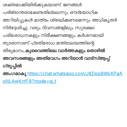
ശക്തമാക്കിയിരിക്കുകയാണ്. ജനങ്ങൾ
പരിഭ്രാന്തരാകേണ്ടതില്ലെന്നും ഔദ്യോഗിക
അറിയിപ്പുകൾ മാത്രം ശ്രദ്ധിക്കണമെന്നും അധികൃതർ
നിർദ്ദേശിച്ചു. വരും ദിവസങ്ങളിലും സുരക്ഷാ
പരിശോധനകളും നിരീക്ഷണങ്ങളും കർശനമായി
തുടരാനാണ് പ്രതിരോധ മന്ത്രാലയത്തിന്റെ
തീരുമാനം.
കുവൈത്തിലെ വാർത്തകളും തൊഴിൽ
അവസരങ്ങളും അതിവേഗം അറിയാൻ വാട്സ്ആപ്പ്
ഗ്രൂപ്പിൽ
അംഗമാകൂ
https://chat.whatsapp.com/J8DppBWsXPaA
oNLAwKnfF8?mode=gi_t