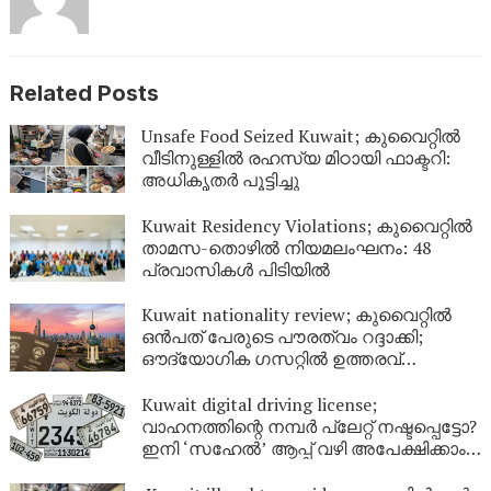
Related Posts
Unsafe Food Seized Kuwait; കുവൈറ്റിൽ
വീടിനുള്ളിൽ രഹസ്യ മിഠായി ഫാക്ടറി:
അധികൃതർ പൂട്ടിച്ചു
Kuwait Residency Violations; കുവൈറ്റിൽ
താമസ-തൊഴിൽ നിയമലംഘനം: 48
പ്രവാസികൾ പിടിയിൽ
Kuwait nationality review; കുവൈറ്റിൽ
ഒൻപത് പേരുടെ പൗരത്വം റദ്ദാക്കി;
ഔദ്യോഗിക ഗസറ്റിൽ ഉത്തരവ്
പുറത്തിറങ്ങി
Kuwait digital driving license;
വാഹനത്തിന്റെ നമ്പര്‍ പ്ലേറ്റ് നഷ്ടപ്പെട്ടോ?
ഇനി ‘സഹേൽ’ ആപ്പ് വഴി അപേക്ഷിക്കാം;
കുവൈറ്റിൽ പുതിയ ഡിജിറ്റൽ സേവനം