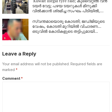
ഉടൻ
Kuwait illegal tyre raid; കുവൈറ്റിൽ വൻ
ടയർ വേട്ട; പഴയ ടയറുകൾ മിനുക്കി
വിൽക്കാൻ ശ്രമിച്ച സംഘം പിടിയിൽ,
പിടിച്ചെടുത്തത് ആയിരത്തിലധികം
ടയറുകൾ
സ്വന്തമായൊരു കോടതി; ജഡ്ജിയുടെ
വേഷം, കോടതി മുറിയിൽ വിചാരണ…
ഒടുവിൽ കോടികളുടെ തട്ടിപ്പുമായി
യുവാവ് പിടിയിൽ!
Leave a Reply
Your email address will not be published.
Required fields are
marked
*
Comment
*