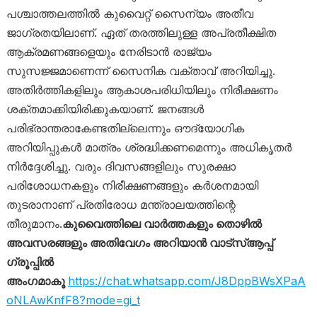
പശ്ചാത്തലത്തിൽ കുവൈറ്റ് സൈന്യം അതീവ
ജാഗ്രതയിലാണ്. ഏത് തരത്തിലുള്ള അപ്രതീക്ഷിത
ആക്രമണങ്ങളെയും നേരിടാൻ രാജ്യം
സുസജ്ജമാണെന്ന് സൈനിക വക്താവ് അറിയിച്ചു.
അതിർത്തികളിലും ആകാശപരിധിയിലും നിരീക്ഷണം
ശക്തമാക്കിയിരിക്കുകയാണ്. ജനങ്ങൾ
പരിഭ്രാന്തരാകേണ്ടതില്ലെന്നും ഔദ്യോഗിക
അറിയിപ്പുകൾ മാത്രം ശ്രദ്ധിക്കണമെന്നും അധികൃതർ
നിർദ്ദേശിച്ചു. വരും ദിവസങ്ങളിലും സുരക്ഷാ
പരിശോധനകളും നിരീക്ഷണങ്ങളും കർശനമായി
തുടരാനാണ് പ്രതിരോധ മന്ത്രാലയത്തിന്റെ
തീരുമാനം.
കുവൈത്തിലെ വാർത്തകളും തൊഴിൽ
അവസരങ്ങളും അതിവേഗം അറിയാൻ വാട്സ്ആപ്പ്
ഗ്രൂപ്പിൽ
അംഗമാകൂ
https://chat.whatsapp.com/J8DppBWsXPaA
oNLAwKnfF8?mode=gi_t