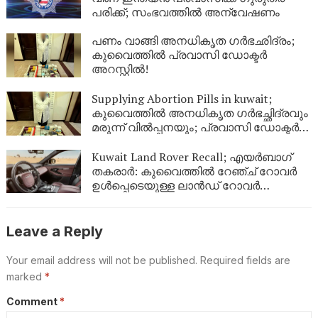
പരിക്ക്; സംഭവത്തിൽ അന്വേഷണം
പണം വാങ്ങി അനധികൃത ഗർഭഛിദ്രം;
കുവൈത്തിൽ പ്രവാസി ഡോക്ടർ
അറസ്റ്റിൽ!
Supplying Abortion Pills ​in kuwait;
കുവൈത്തിൽ അനധികൃത ഗർഭച്ഛിദ്രവും
മരുന്ന് വിൽപ്പനയും; പ്രവാസി ഡോക്ടർ
അറസ്റ്റിൽ
Kuwait Land Rover Recall; എയർബാഗ്
തകരാർ: കുവൈത്തിൽ റേഞ്ച് റോവർ
ഉൾപ്പെടെയുള്ള ലാൻഡ് റോവർ
വാഹനങ്ങൾ തിരിച്ചുവിളിക്കുന്നു
Leave a Reply
Your email address will not be published.
Required fields are
marked
*
Comment
*