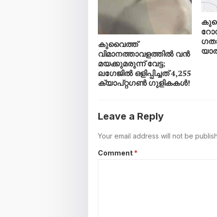
കുവ
റോഡ
ഗതാ
കുവൈത്ത്
യാത്
വിമാനത്താവളത്തിൽ വൻ
മയക്കുമരുന്ന് വേട്ട;
ലഗേജിൽ ഒളിപ്പിച്ചത് 4,255
ക്യാപ്റ്റഗൺ ഗുളികകൾ!
Leave a Reply
Your email address will not be publis
Comment
*