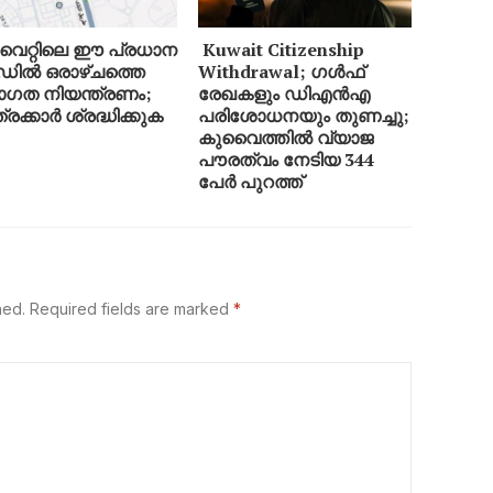
ൈറ്റിലെ ഈ പ്രധാന
Kuwait Citizenship
ിൽ ഒരാഴ്ചത്തെ
Withdrawal; ഗൾഫ്
ഗത നിയന്ത്രണം;
രേഖകളും ഡിഎൻഎ
രക്കാർ ശ്രദ്ധിക്കുക
പരിശോധനയും തുണച്ചു;
കുവൈത്തിൽ വ്യാജ
പൗരത്വം നേടിയ 344
പേർ പുറത്ത്
hed.
Required fields are marked
*