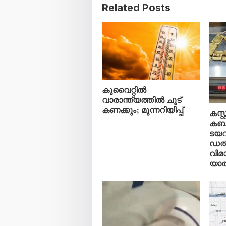
Related Posts
കുവൈറ്റിൽ
വാരാന്ത്യത്തിൽ ചൂട്
കണക്കും; മുന്നറിയിപ്പ്
കസ്
കബള
ടയറ
ഡൽ
വിമ
യാത