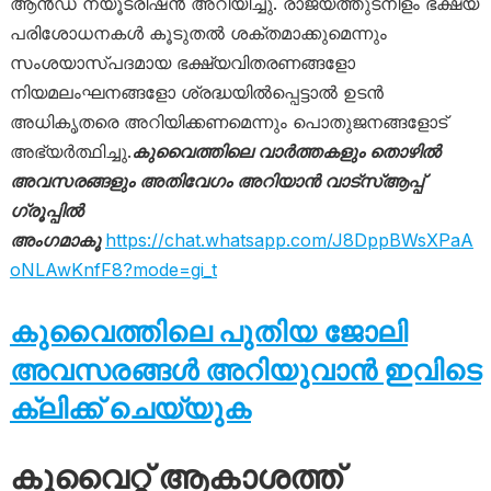
ആൻഡ് ന്യൂട്രിഷൻ അറിയിച്ചു. രാജ്യത്തുടനീളം ഭക്ഷ്യ
പരിശോധനകൾ കൂടുതൽ ശക്തമാക്കുമെന്നും
സംശയാസ്പദമായ ഭക്ഷ്യവിതരണങ്ങളോ
നിയമലംഘനങ്ങളോ ശ്രദ്ധയിൽപ്പെട്ടാൽ ഉടൻ
അധികൃതരെ അറിയിക്കണമെന്നും പൊതുജനങ്ങളോട്
അഭ്യർത്ഥിച്ചു.
കുവൈത്തിലെ വാർത്തകളും തൊഴിൽ
അവസരങ്ങളും അതിവേഗം അറിയാൻ വാട്സ്ആപ്പ്
ഗ്രൂപ്പിൽ
അംഗമാകൂ
https://chat.whatsapp.com/J8DppBWsXPaA
oNLAwKnfF8?mode=gi_t
കുവൈത്തിലെ പുതിയ ജോലി
അവസരങ്ങൾ അറിയുവാൻ ഇവിടെ
ക്ലിക്ക് ചെയ്യുക
കുവൈറ്റ് ആകാശത്ത്