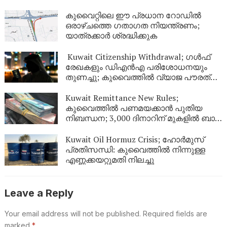
കുവൈറ്റിലെ ഈ പ്രധാന റോഡിൽ
ഒരാഴ്ചത്തെ ഗതാഗത നിയന്ത്രണം;
യാത്രക്കാർ ശ്രദ്ധിക്കുക
Kuwait Citizenship Withdrawal; ഗൾഫ്
രേഖകളും ഡിഎൻഎ പരിശോധനയും
തുണച്ചു; കുവൈത്തിൽ വ്യാജ പൗരത്വം
നേടിയ 344 പേർ പുറത്ത്
Kuwait Remittance New Rules;
കുവൈത്തിൽ പണമയക്കാൻ പുതിയ
നിബന്ധന; 3,000 ദിനാറിന് മുകളിൽ ബാങ്ക്
സ്റ്റേറ്റ്‌മെന്റ് നിർബന്ധം
Kuwait Oil Hormuz Crisis; ഹോർമുസ്
പ്രതിസന്ധി: കുവൈത്തിൽ നിന്നുള്ള
എണ്ണക്കയറ്റുമതി നിലച്ചു
Leave a Reply
Your email address will not be published.
Required fields are
marked
*