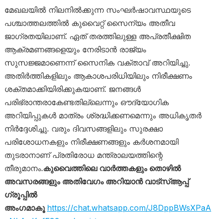
മേഖലയിൽ നിലനിൽക്കുന്ന സംഘർഷാവസ്ഥയുടെ
പശ്ചാത്തലത്തിൽ കുവൈറ്റ് സൈന്യം അതീവ
ജാഗ്രതയിലാണ്. ഏത് തരത്തിലുള്ള അപ്രതീക്ഷിത
ആക്രമണങ്ങളെയും നേരിടാൻ രാജ്യം
സുസജ്ജമാണെന്ന് സൈനിക വക്താവ് അറിയിച്ചു.
അതിർത്തികളിലും ആകാശപരിധിയിലും നിരീക്ഷണം
ശക്തമാക്കിയിരിക്കുകയാണ്. ജനങ്ങൾ
പരിഭ്രാന്തരാകേണ്ടതില്ലെന്നും ഔദ്യോഗിക
അറിയിപ്പുകൾ മാത്രം ശ്രദ്ധിക്കണമെന്നും അധികൃതർ
നിർദ്ദേശിച്ചു. വരും ദിവസങ്ങളിലും സുരക്ഷാ
പരിശോധനകളും നിരീക്ഷണങ്ങളും കർശനമായി
തുടരാനാണ് പ്രതിരോധ മന്ത്രാലയത്തിന്റെ
തീരുമാനം.
കുവൈത്തിലെ വാർത്തകളും തൊഴിൽ
അവസരങ്ങളും അതിവേഗം അറിയാൻ വാട്സ്ആപ്പ്
ഗ്രൂപ്പിൽ
അംഗമാകൂ
https://chat.whatsapp.com/J8DppBWsXPaA