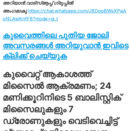
അറിയാൻ വാട്സ്ആപ്പ് ഗ്രൂപ്പിൽ
അംഗമാകൂ
https://chat.whatsapp.com/J8DppBWsXPaA
oNLAwKnfF8?mode=gi_t
കുവൈത്തിലെ പുതിയ ജോലി
അവസരങ്ങൾ അറിയുവാൻ ഇവിടെ
ക്ലിക്ക് ചെയ്യുക
കുവൈറ്റ് ആകാശത്ത്
മിസൈൽ ആക്രമണം; 24
മണിക്കൂറിനിടെ 5 ബാലിസ്റ്റിക്
മിസൈലുകളും 7
ഡ്രോണുകളും വെടിവെച്ചിട്ട്