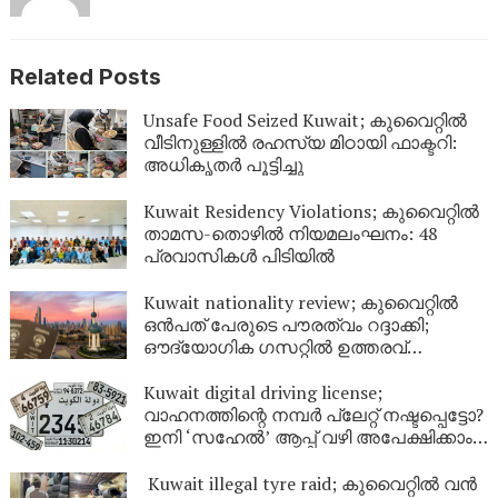
Related Posts
Unsafe Food Seized Kuwait; കുവൈറ്റിൽ
വീടിനുള്ളിൽ രഹസ്യ മിഠായി ഫാക്ടറി:
അധികൃതർ പൂട്ടിച്ചു
Kuwait Residency Violations; കുവൈറ്റിൽ
താമസ-തൊഴിൽ നിയമലംഘനം: 48
പ്രവാസികൾ പിടിയിൽ
Kuwait nationality review; കുവൈറ്റിൽ
ഒൻപത് പേരുടെ പൗരത്വം റദ്ദാക്കി;
ഔദ്യോഗിക ഗസറ്റിൽ ഉത്തരവ്
പുറത്തിറങ്ങി
Kuwait digital driving license;
വാഹനത്തിന്റെ നമ്പര്‍ പ്ലേറ്റ് നഷ്ടപ്പെട്ടോ?
ഇനി ‘സഹേൽ’ ആപ്പ് വഴി അപേക്ഷിക്കാം;
കുവൈറ്റിൽ പുതിയ ഡിജിറ്റൽ സേവനം
ഉടൻ
Kuwait illegal tyre raid; കുവൈറ്റിൽ വൻ