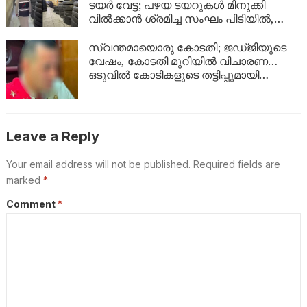
ടയർ വേട്ട; പഴയ ടയറുകൾ മിനുക്കി
വിൽക്കാൻ ശ്രമിച്ച സംഘം പിടിയിൽ,
പിടിച്ചെടുത്തത് ആയിരത്തിലധികം
ടയറുകൾ
സ്വന്തമായൊരു കോടതി; ജഡ്ജിയുടെ
വേഷം, കോടതി മുറിയിൽ വിചാരണ…
ഒടുവിൽ കോടികളുടെ തട്ടിപ്പുമായി
യുവാവ് പിടിയിൽ!
Leave a Reply
Your email address will not be published.
Required fields are
marked
*
Comment
*