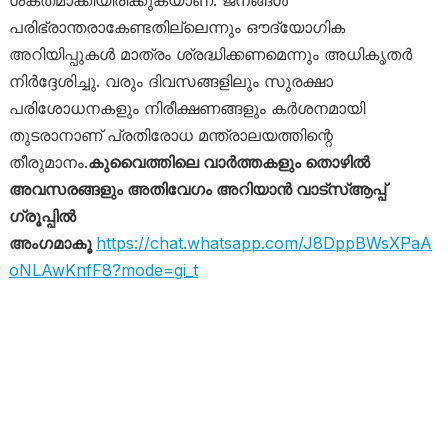
ശക്തമാക്കിയിരിക്കുകയാണ്. ജനങ്ങൾ
പരിഭ്രാന്തരാകേണ്ടതില്ലെന്നും ഔദ്യോഗിക
അറിയിപ്പുകൾ മാത്രം ശ്രദ്ധിക്കണമെന്നും അധികൃതർ
നിർദ്ദേശിച്ചു. വരും ദിവസങ്ങളിലും സുരക്ഷാ
പരിശോധനകളും നിരീക്ഷണങ്ങളും കർശനമായി
തുടരാനാണ് പ്രതിരോധ മന്ത്രാലയത്തിന്റെ
തീരുമാനം.
കുവൈത്തിലെ വാർത്തകളും തൊഴിൽ
അവസരങ്ങളും അതിവേഗം അറിയാൻ വാട്സ്ആപ്പ്
ഗ്രൂപ്പിൽ
അംഗമാകൂ
https://chat.whatsapp.com/J8DppBWsXPaA
oNLAwKnfF8?mode=gi_t