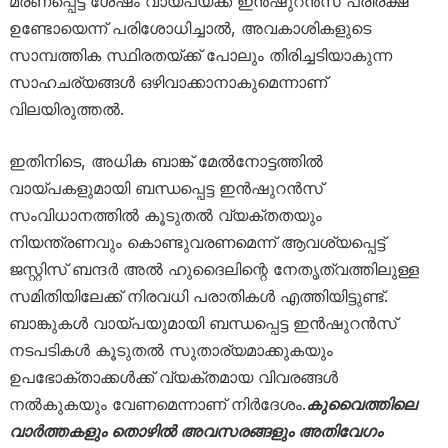
മരണപ്പെട്ട ശേഷം വായ്പയ്ക്ക് ഇൻഷുറൻസ് പരിരക്ഷ
ഉണ്ടോയെന്ന് പരിശോധിച്ചാൽ, അവകാശികളുടെ
സാമ്പത്തിക സ്ഥിരതയ്ക്ക് പോലും തിരിച്ചടിയാകുന്ന
സാഹചര്യങ്ങൾ ഒഴിവാക്കാനാകുമെന്നാണ്
വിലയിരുത്തൽ.
ഇതിനിടെ, അധിക ബാങ്ക് മേൽനോട്ടത്തിൽ
വായ്പകളുമായി ബന്ധപ്പെട്ട ഇൻഷുറൻസ്
സംവിധാനത്തിൽ കൂടുതൽ വ്യക്തതയും
നിയന്ത്രണവും കൊണ്ടുവരണമെന്ന് ആവശ്യപ്പെട്ട്
ജസ്റ്റിസ് ബന്ദർ അൽ ഹുദൈലിന്റെ നേതൃത്വത്തിലുള്ള
സമിതിയിലേക്ക് നിരവധി പരാതികൾ എത്തിയിട്ടുണ്ട്.
ബാങ്കുകൾ വായ്പയുമായി ബന്ധപ്പെട്ട ഇൻഷുറൻസ്
നടപടികൾ കൂടുതൽ സുതാര്യമാക്കുകയും
ഉപഭോക്താക്കൾക്ക് വ്യക്തമായ വിവരങ്ങൾ
നൽകുകയും വേണമെന്നാണ് നിർദേശം.
കുവൈത്തിലെ
വാർത്തകളും തൊഴിൽ അവസരങ്ങളും അതിവേഗം