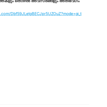
്തകളും തൊഴിൽ അവസരങ്ങളും അതിവേഗം
app.com/Dbf59JLetgBECJpr5UZOuZ?mode=gi_t