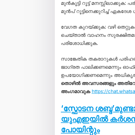
മുൻകൂട്ടി റൂട്ട് മനസ്സിലാക്കുക
മുൻപ് റൂട്ടിനെക്കുറിച്ച് ഏകദേ
വേഗത കുറയ്ക്കുക: വഴി തെറ്റ
ചെയ്താൽ വാഹനം സുരക്ഷിതമായ സ്ഥ
പരിശോധിക്കുക.
സാങ്കേതിക തകരാറുകൾ പരിഹരിക്
ജാഗ്രത പാലിക്കണമെന്നും ഓഫ്
ഉപയോഗിക്കണമെന്നും അധികൃതർ ഓർ
തൊഴിൽ അവസരങ്ങളും അതിവേഗം 
അംഗമാവുക
https://chat.wha
‘സ്ഫോടന ശബ്ദ’മുണ്
യുഎഇയിൽ കർശന നട
പോയിന്റും