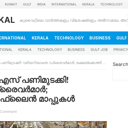
KUWAIT
GULF
INDIA
INTERNATIONAL
KERALA
TECHNOLOGY
KAL
ERNATIONAL
KERALA
TECHNOLOGY
BUSINESS
GULF
TIONAL
KERALA
TECHNOLOGY
BUSINESS
GULF JOB
PRIVACY
്കി! വഴിയറിയാതെ ഡ്രൈവർമാർ; രക്ഷയ്‌ക്കെത്തി ഓഫ്‌ലൈൻ മാപ്പുകൾ
Searc
സ് പണിമുടക്കി!
്രൈവർമാർ;
 ഓഫ്‌ലൈൻ മാപ്പുകൾ
 Comment