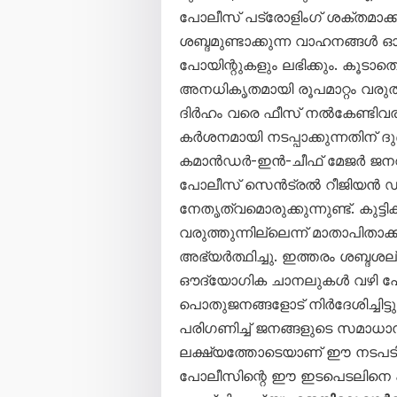
പോലീസ് പട്രോളിംഗ് ശക്തമാക്കി
ശബ്ദമുണ്ടാക്കുന്ന വാഹനങ്ങൾ ഓടി
പോയിന്റുകളും ലഭിക്കും. കൂടാത
അനധികൃതമായി രൂപമാറ്റം വരുത
ദിർഹം വരെ ഫീസ് നൽകേണ്ടിവര
കർശനമായി നടപ്പാക്കുന്നതിന് ദ
കമാൻഡർ-ഇൻ-ചീഫ് മേജർ ജന
പോലീസ് സെൻട്രൽ റീജിയൻ 
നേതൃത്വമൊരുക്കുന്നുണ്ട്. കു
വരുത്തുന്നില്ലെന്ന് മാതാപിതാ
അഭ്യർത്ഥിച്ചു. ഇത്തരം ശബ്ദശല്യ
ഔദ്യോഗിക ചാനലുകൾ വഴി പോ
പൊതുജനങ്ങളോട് നിർദേശിച്ചിട
പരിഗണിച്ച് ജനങ്ങളുടെ സമാധാന
ലക്ഷ്യത്തോടെയാണ് ഈ നടപടിക
പോലീസിന്റെ ഈ ഇടപെടലിനെ 