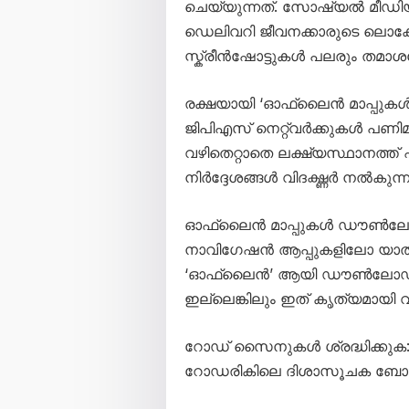
ചെയ്യുന്നത്. സോഷ്യൽ മീഡിയയ
ഡെലിവറി ജീവനക്കാരുടെ ലൊക്ക
സ്ക്രീൻഷോട്ടുകൾ പലരും തമാശയോ
രക്ഷയായി ‘ഓഫ്‌ലൈൻ മാപ്പുകൾ
ജിപിഎസ് നെറ്റ്‌വർക്കുകൾ പണ
വഴിതെറ്റാതെ ലക്ഷ്യസ്ഥാനത്ത്
നിർദ്ദേശങ്ങൾ വിദഗ്ദ്ധർ നൽകുന്നു
ഓഫ്‌ലൈൻ മാപ്പുകൾ ഡൗൺലോഡ് 
നാവിഗേഷൻ ആപ്പുകളിലോ യാത്ര ച
‘ഓഫ്‌ലൈൻ’ ആയി ഡൗൺലോഡ് ചെ
ഇല്ലെങ്കിലും ഇത് കൃത്യമായി 
റോഡ് സൈനുകൾ ശ്രദ്ധിക്കുക: 
റോഡരികിലെ ദിശാസൂചക ബോർഡു