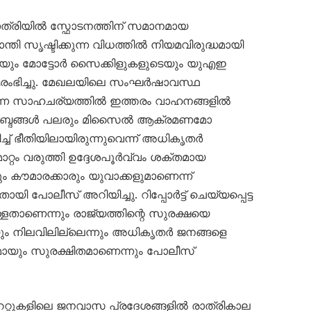
്രിയിൽ സ്ഫോടനത്തിന് സമാനമായ
ാന്തി സൃഷ്ടിക്കുന്ന വിധത്തിൽ നിയമവിരുദ്ധമായി
ടെയും മോട്ടോർ സൈക്കിളുകളുടെയും യുഎഇ
ഭിച്ചു. മേഖലയിലെ സംഘർഷാവസ്ഥ
ന്ന സാഹചര്യത്തിൽ ഇത്തരം വാഹനങ്ങളിൽ
യർ’ ശബ്ദങ്ങൾ പലരും മിസൈൽ ആക്രമണമോ
ച്ച് ഭീതിയിലായിരുന്നുവെന്ന് അധികൃതർ
റ്റം വരുത്തി ഉദ്ദേശപൂർവ്വം ശക്തമായ
ും കൗമാരക്കാരും യുവാക്കളുമാണെന്ന്
പോലീസ് അറിയിച്ചു. റിപ്പോർട്ട് ചെയ്യപ്പെട്ട
്ളതാണെന്നും രാജ്യത്തിന്റെ സുരക്ഷയെ
ും നിലവിലില്ലെന്നും അധികൃതർ ജനങ്ങളെ
ണമായും സുരക്ഷിതമാണെന്നും പോലീസ്
േറ്റുകളിലെ ജനവാസ പ്രദേശങ്ങളിൽ രാത്രികാല