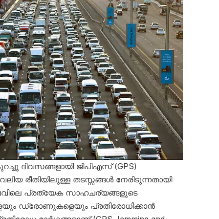
ച്ചു ദിവസങ്ങളായി ജിപിഎസ് (GPS)
ിയ രീതിയിലുള്ള തടസ്സങ്ങൾ നേരിടുന്നതായി
 നിലവിലെ പ്രത്യേക സാഹചര്യങ്ങളുടെ
യും ഡ്രോണുകളെയും പ്രതിരോധിക്കാൻ
പ്രതിരോധ മാർഗ്ഗങ്ങളാണ് (GPS Jamming and