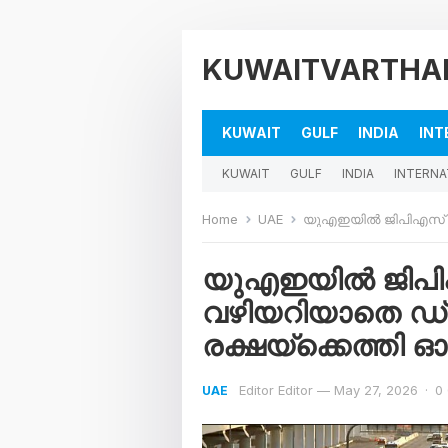
KUWAITVARTHA
KUWAIT
GULF
INDIA
INT
KUWAIT
GULF
INDIA
INTERNA
Home
UAE
യുഎഇയിൽ ജിപിഎസ് പണിമുടക
യുഎഇയിൽ ജിപിഎ
വഴിയറിയാതെ ഡ
രക്ഷയ്‌ക്കെത്തി
Editor Editor
—
May 27, 2026
·
0
UAE