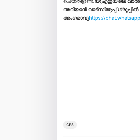
ചെയ്തിട്ടുണ്ട്.
യുഎഇയിലെ വാർത
അറിയാൻ വാട്സ്ആപ്പ് ഗ്രൂപ്പിൽ
അംഗമാവു
https://chat.whats
GPS