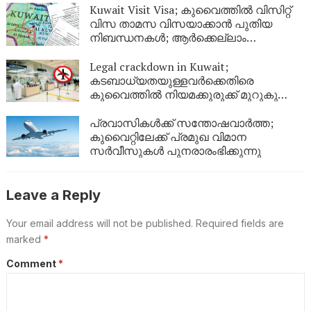
Kuwait Visit Visa; കുവൈത്തിൽ വിസിറ്റ്
വിസ താമസ വിസയാക്കാൻ പുതിയ
നിബന്ധനകൾ; ആർക്കെല്ലാം
അപേക്ഷിക്കാം?
Legal crackdown in Kuwait;
കടബാധ്യതയുള്ളവർക്കെതിരെ
കുവൈത്തിൽ നിയമക്കുരുക്ക് മുറുകുന്നു;
ജൂണിൽ മാത്രം 4,357 പേർക്ക്
യാത്രാവിലക്ക്
പ്രവാസികൾക്ക് സന്തോഷവാർത്ത;
കുവൈറ്റിലേക്ക് പ്രമുഖ വിമാന
സർവീസുകൾ പുനരാരംഭിക്കുന്നു
Leave a Reply
Your email address will not be published.
Required fields are
marked
*
Comment
*