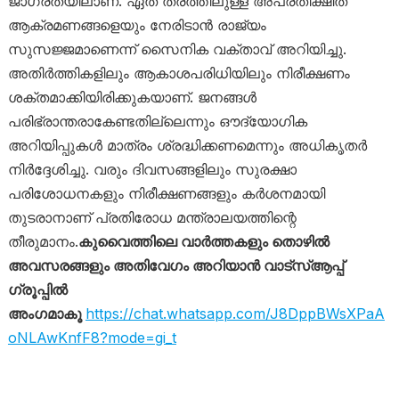
ജാഗ്രതയിലാണ്. ഏത് തരത്തിലുള്ള അപ്രതീക്ഷിത
ആക്രമണങ്ങളെയും നേരിടാൻ രാജ്യം
സുസജ്ജമാണെന്ന് സൈനിക വക്താവ് അറിയിച്ചു.
അതിർത്തികളിലും ആകാശപരിധിയിലും നിരീക്ഷണം
ശക്തമാക്കിയിരിക്കുകയാണ്. ജനങ്ങൾ
പരിഭ്രാന്തരാകേണ്ടതില്ലെന്നും ഔദ്യോഗിക
അറിയിപ്പുകൾ മാത്രം ശ്രദ്ധിക്കണമെന്നും അധികൃതർ
നിർദ്ദേശിച്ചു. വരും ദിവസങ്ങളിലും സുരക്ഷാ
പരിശോധനകളും നിരീക്ഷണങ്ങളും കർശനമായി
തുടരാനാണ് പ്രതിരോധ മന്ത്രാലയത്തിന്റെ
തീരുമാനം.
കുവൈത്തിലെ വാർത്തകളും തൊഴിൽ
അവസരങ്ങളും അതിവേഗം അറിയാൻ വാട്സ്ആപ്പ്
ഗ്രൂപ്പിൽ
അംഗമാകൂ
https://chat.whatsapp.com/J8DppBWsXPaA
oNLAwKnfF8?mode=gi_t