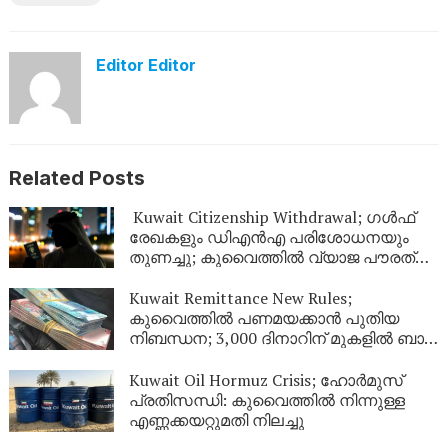
Editor Editor
Related Posts
Kuwait Citizenship Withdrawal; ഗൾഫ്
രേഖകളും ഡിഎൻഎ പരിശോധനയും
തുണച്ചു; കുവൈത്തിൽ വ്യാജ പൗരത്വം
നേടിയ 344 പേർ പുറത്ത്
Kuwait Remittance New Rules;
കുവൈത്തിൽ പണമയക്കാൻ പുതിയ
നിബന്ധന; 3,000 ദിനാറിന് മുകളിൽ ബാങ്ക്
സ്റ്റേറ്റ്‌മെന്റ് നിർബന്ധം
Kuwait Oil Hormuz Crisis; ഹോർമുസ്
പ്രതിസന്ധി: കുവൈത്തിൽ നിന്നുള്ള
എണ്ണക്കയറ്റുമതി നിലച്ചു