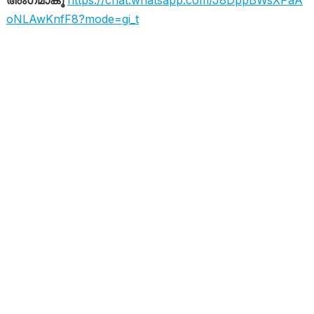
അംഗമാകൂ
https://chat.whatsapp.com/J8DppBWsXPaA
oNLAwKnfF8?mode=gi_t