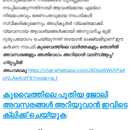
നടപ്പിലാക്കുന്നതിനായി ആവശ്യമായ എല്ലാ
നിയമപരവും ഭരണപരവുമായ നടപടികൾ
സ്വീകരിക്കുമെന്നും അധികൃതർ വ്യക്തമാക്കി.
വ്യവസായ ആവശ്യങ്ങൾക്കായി അനുവദിച്ച ഭൂമി
ദുരുപയോഗം ചെയ്യുന്നത് തടയാൻ ലക്ഷ്യമിട്ടാണ് ഈ
കർശന നടപടി.
കുവൈത്തിലെ വാർത്തകളും തൊഴിൽ
അവസരങ്ങളും അതിവേഗം അറിയാൻ വാട്സ്ആപ്പ്
ഗ്രൂപ്പിൽ
അംഗമാകൂ
https://chat.whatsapp.com/J8DppBWsXPaA
oNLAwKnfF8?mode=gi_t
കുവൈത്തിലെ പുതിയ ജോലി
അവസരങ്ങൾ അറിയുവാൻ ഇവിടെ
ക്ലിക്ക് ചെയ്യുക