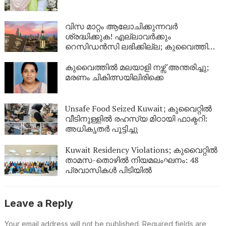
ശക്തമാക്കി പൊലീസ്
വിസ മാറ്റം ആലോചിക്കുന്നവർ
ശ്രദ്ധിക്കുക! എല്ലാവർക്കും
റെസിഡൻസി ലഭിക്കില്ല; കുവൈത്തിന്റെ
നിർണായക വിശദീകരണം
കുവൈത്തിൽ മലയാളി നഴ്സ് അന്തരിച്ചു;
മരണം ചികിത്സയിലിരിക്കെ
Unsafe Food Seized Kuwait; കുവൈറ്റിൽ
വീടിനുള്ളിൽ രഹസ്യ മിഠായി ഫാക്ടറി:
അധികൃതർ പൂട്ടിച്ചു
Kuwait Residency Violations; കുവൈറ്റിൽ
താമസ-തൊഴിൽ നിയമലംഘനം: 48
പ്രവാസികൾ പിടിയിൽ
Leave a Reply
Your email address will not be published.
Required fields are