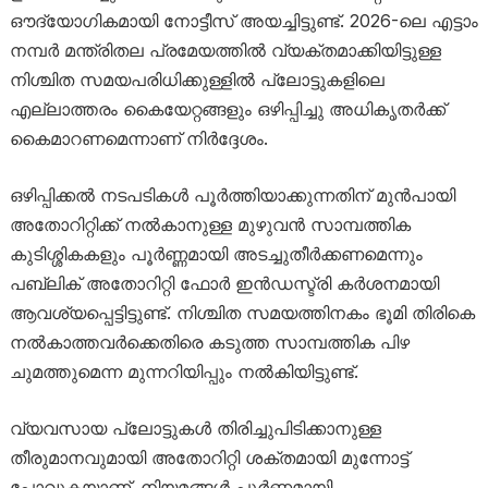
ഔദ്യോഗികമായി നോട്ടീസ് അയച്ചിട്ടുണ്ട്. 2026-ലെ എട്ടാം
നമ്പർ മന്ത്രിതല പ്രമേയത്തിൽ വ്യക്തമാക്കിയിട്ടുള്ള
നിശ്ചിത സമയപരിധിക്കുള്ളിൽ പ്ലോട്ടുകളിലെ
എല്ലാത്തരം കൈയേറ്റങ്ങളും ഒഴിപ്പിച്ചു അധികൃതർക്ക്
കൈമാറണമെന്നാണ് നിർദ്ദേശം.
ഒഴിപ്പിക്കൽ നടപടികൾ പൂർത്തിയാക്കുന്നതിന് മുൻപായി
അതോറിറ്റിക്ക് നൽകാനുള്ള മുഴുവൻ സാമ്പത്തിക
കുടിശ്ശികകളും പൂർണ്ണമായി അടച്ചുതീർക്കണമെന്നും
പബ്ലിക് അതോറിറ്റി ഫോർ ഇൻഡസ്ട്രി കർശനമായി
ആവശ്യപ്പെട്ടിട്ടുണ്ട്. നിശ്ചിത സമയത്തിനകം ഭൂമി തിരികെ
നൽകാത്തവർക്കെതിരെ കടുത്ത സാമ്പത്തിക പിഴ
ചുമത്തുമെന്ന മുന്നറിയിപ്പും നൽകിയിട്ടുണ്ട്.
വ്യവസായ പ്ലോട്ടുകൾ തിരിച്ചുപിടിക്കാനുള്ള
തീരുമാനവുമായി അതോറിറ്റി ശക്തമായി മുന്നോട്ട്
പോവുകയാണ്. നിയമങ്ങൾ പൂർണ്ണമായി