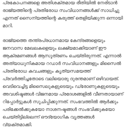
പ്രകോപനങ്ങളെ അതിശക്തമായ രീതിയിൽ നേരിടാൻ
രാജ്യത്തിന്റെ പ്രതിരോധ സംവിധാനങ്ങൾക്ക് സാധിച്ചു
എന്നത് സൈന്യത്തിന്റെ കരുത്ത് തെളിയിക്കുന്ന ഒന്നായി
മാറി.
രാജ്യത്തെ തന്ത്രപ്രധാനമായ കേന്ദ്രങ്ങളെയും
ജനവാസ മേഖലകളെയും ലക്ഷ്യമാക്കിയാണ് ഈ
ആക്രമണങ്ങൾ ആസൂത്രണം ചെയ്തിരുന്നത്. എന്നാൽ
അത്യാധുനികമായ റഡാർ സംവിധാനങ്ങളും മിസൈൽ
പ്രതിരോധ കവചങ്ങളും കൃത്യസമയത്ത്
പ്രവർത്തിച്ചതോടെ വലിയൊരു ദുരന്തമാണ് ഒഴിവായത്.
വെടിവെച്ചിട്ട മിസൈലുകളുടെയും ഡ്രോണുകളുടെയും
അവശിഷ്ടങ്ങൾ വിജനമായ പ്രദേശങ്ങളിൽ വീണതായാണ്
റിപ്പോർട്ടുകൾ സൂചിപ്പിക്കുന്നത്. സംഭവത്തിൽ ആർക്കും
പരിക്കേൽക്കുകയോ നാശനഷ്ടങ്ങൾ സംഭവിക്കുകയോ
ചെയ്തിട്ടില്ലെന്ന് ഔദ്യോഗിക വൃത്തങ്ങൾ
വ്യക്തമാക്കി.