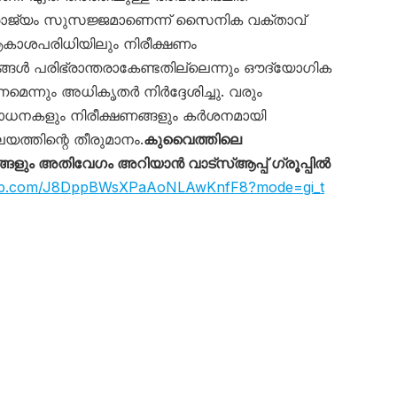
ാജ്യം സുസജ്ജമാണെന്ന് സൈനിക വക്താവ്
ആകാശപരിധിയിലും നിരീക്ഷണം
ങ്ങൾ പരിഭ്രാന്തരാകേണ്ടതില്ലെന്നും ഔദ്യോഗിക
ണമെന്നും അധികൃതർ നിർദ്ദേശിച്ചു. വരും
ോധനകളും നിരീക്ഷണങ്ങളും കർശനമായി
യത്തിന്റെ തീരുമാനം.
കുവൈത്തിലെ
ും അതിവേഗം അറിയാൻ വാട്സ്ആപ്പ് ഗ്രൂപ്പിൽ
sapp.com/J8DppBWsXPaAoNLAwKnfF8?mode=gi_t