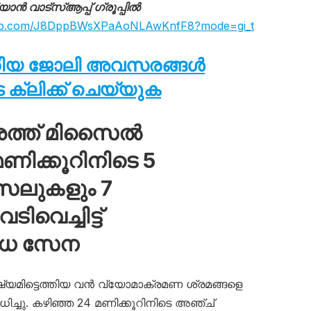
 വാട്സ്ആപ്പ് ഗ്രൂപ്പിൽ
sapp.com/J8DppBWsXPaAoNLAwKnfF8?mode=gi_t
തിയ ജോലി അവസരങ്ങൾ
ക്ലിക്ക് ചെയ്യുക
ശത്ത് മിസൈൽ
ിക്കൂറിനിടെ 5
സൈലുകളും 7
വെച്ചിട്ട്
ോധ സേന
ഷ്യമിട്ടെത്തിയ വൻ വ്യോമാക്രമണ ശ്രമങ്ങളെ
ച്ചു. കഴിഞ്ഞ 24 മണിക്കൂറിനിടെ അഞ്ച്