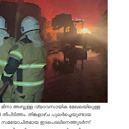
മിനാ അബ്ദുള്ള വ്യാവസായിക മേഖലയിലുള്ള
 തീപിടിത്തം. തിങ്കളാഴ്ച പുലർച്ചെയുണ്ടായ
സമയോചിതമായ ഇടപെടലിനെത്തുടർന്ന്