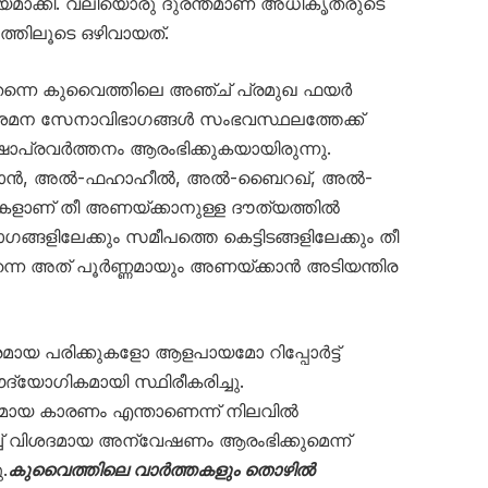
മാക്കി. വലിയൊരു ദുരന്തമാണ് അധികൃതരുടെ
്തിലൂടെ ഒഴിവായത്.
്നെ കുവൈത്തിലെ അഞ്ച് പ്രമുഖ ഫയർ
്നിശമന സേനാവിഭാഗങ്ങൾ സംഭവസ്ഥലത്തേക്ക്
്ഷാപ്രവർത്തനം ആരംഭിക്കുകയായിരുന്നു.
ൽ ഹൈമാൻ, അൽ-ഫഹാഹീൽ, അൽ-ബൈറഖ്, അൽ-
നുകളാണ് തീ അണയ്ക്കാനുള്ള ദൗത്യത്തിൽ
 ഭാഗങ്ങളിലേക്കും സമീപത്തെ കെട്ടിടങ്ങളിലേക്കും തീ
 തന്നെ അത് പൂർണ്ണമായും അണയ്ക്കാൻ അടിയന്തിര
ായ പരിക്കുകളോ ആളപായമോ റിപ്പോർട്ട്
ദ്യോഗികമായി സ്ഥിരീകരിച്ചു.
്യമായ കാരണം എന്താണെന്ന് നിലവിൽ
്ച് വിശദമായ അന്വേഷണം ആരംഭിക്കുമെന്ന്
.
കുവൈത്തിലെ വാർത്തകളും തൊഴിൽ