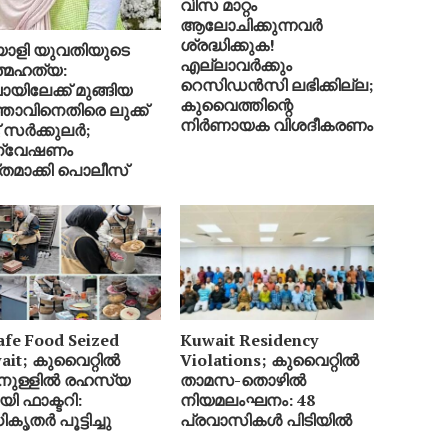
വിസ മാറ്റം
ആലോചിക്കുന്നവർ
ശ്രദ്ധിക്കുക!
ാളി യുവതിയുടെ
എല്ലാവർക്കും
്മഹത്യ:
റെസിഡൻസി ലഭിക്കില്ല;
യിലേക്ക് മുങ്ങിയ
കുവൈത്തിന്റെ
്താവിനെതിരെ ലുക്ക്
നിർണായക വിശദീകരണം
് സർക്കുലർ;
്വേഷണം
തമാക്കി പൊലീസ്
afe Food Seized
Kuwait Residency
ait; കുവൈറ്റിൽ
Violations; കുവൈറ്റിൽ
ിനുള്ളിൽ രഹസ്യ
താമസ-തൊഴിൽ
യി ഫാക്ടറി:
നിയമലംഘനം: 48
ൃതർ പൂട്ടിച്ചു
പ്രവാസികൾ പിടിയിൽ