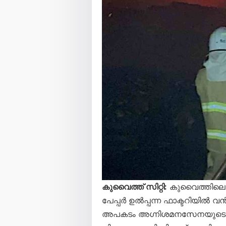
കുവൈത്ത് സിറ്റി:
കുവൈത്തിലെ 
പേപ്പർ ഉൽപ്പന്ന ഫാക്ടറിയിൽ വൻ
അപകടം അഗ്നിശമനസേനയുടെ 