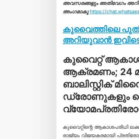
അവസരങ്ങളും അതിവേഗം അറിയാൻ
അംഗമാകൂ
https://chat.what
കുവൈത്തിലെ പു
അറിയുവാൻ ഇവിടെ 
കുവൈറ്റ് ആകാ
ആക്രമണം; 24 മണ
ബാലിസ്റ്റിക് മി
ഡ്രോണുകളും വെടി
വ്യോമപ്രതിര
കുവൈറ്റിന്റെ ആകാശപരിധി ലക്
രാജ്യം വിജയകരമായി പ്രതിരോധി