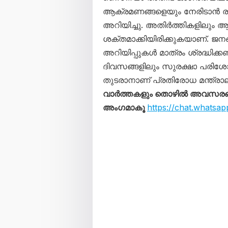
ആക്രമണങ്ങളെയും നേരിടാൻ ര
അറിയിച്ചു. അതിർത്തികളിലും 
ശക്തമാക്കിയിരിക്കുകയാണ്. ജന
അറിയിപ്പുകൾ മാത്രം ശ്രദ്ധിക്ക
ദിവസങ്ങളിലും സുരക്ഷാ പരിശ
തുടരാനാണ് പ്രതിരോധ മന്ത്രാല
വാർത്തകളും തൊഴിൽ അവസരങ്ങള
അംഗമാകൂ
https://chat.what