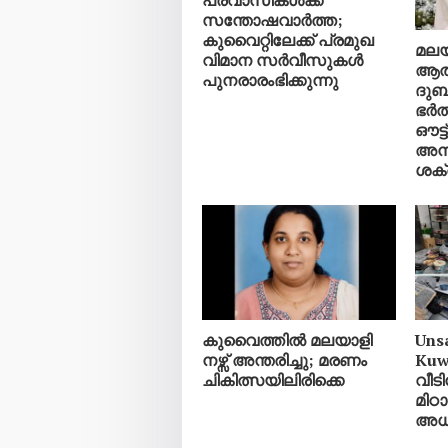
സന്തോഷവാർത്ത;
കുവൈറ്റിലേക്ക് പ്രമുഖ
മലയ
വിമാന സർവീസുകൾ
ആത
പുനരാരംഭിക്കുന്നു
ദുബാ
ഭർത
ഔട്ട
അന
ശക്
കുവൈത്തിൽ മലയാളി
Uns
നഴ്സ് അന്തരിച്ചു; മരണം
Kuw
ചികിത്സയിലിരിക്കെ
വീട
മിഠാ
അധിക