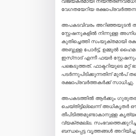
വിജയകരമായി നിയന്ത്രണവിധേയ
വേഗതയേറിയ രക്ഷാപ്രവർത്തനത
അപകടവിവരം അറിഞ്ഞയുടൻ തന
സ്റ്റേഷനുകളിൽ നിന്നുള്ള അഗ
കുതിച്ചെത്തി സംയുക്തമായി രക
അബ്ദുള്ള പോർട്ട്, ഉമ്മു
ഇസ്‌നാദ് എന്നീ ഫയർ സ്റ്റേഷ
പങ്കെടുത്തത്. ഫാക്ടറിയുടെ മറ്റ്
പടർന്നുപിടിക്കുന്നതിന് മുൻപ്
രക്ഷാപ്രവർത്തകർക്ക് സാധിച്ചു.
അപകടത്തിൽ ആർക്കും ഗുരുതരമ
ചെയ്തിട്ടില്ലെന്ന് അധികൃതർ ഔ
തീപിടിത്തമുണ്ടാകാനുള്ള കൃത
വ്യക്തമല്ല. സംഭവത്തെക്കുറിച
ബന്ധപ്പെട്ട വൃത്തങ്ങൾ അറിയിച്ചു