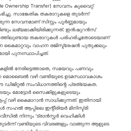
e Ownership Transfer) സേവനം കുവൈറ്റ്
ിച്ചു. സാങ്കേതിക തകരാറുകളെ തുടർന്ന്
രുന്ന സേവനമാണ് സിസ്റ്റം പൂർണ്ണമായും
്ടും ലഭ്യമാക്കിയിരിക്കുന്നത്. ഇൻഷുറൻസ്
ിസ്റ്റത്തിലുണ്ടായ തകരാറുകൾ പരിഹരിച്ചതോടെയാണ്
 കൈമാറ്റവും വാഹന രജിസ്ട്രേഷൻ പുതുക്കലും
 പുനഃസ്ഥാപിച്ചത്.
ഓഫീസുകളിൽ നേരിട്ടെത്താതെ, സമയവും പണവും
് തന്നെ മൊബൈൽ വഴി വണ്ടിയുടെ ഉടമസ്ഥാവകാശം
ഈ ഡിജിറ്റൽ സംവിധാനത്തിന്റെ പ്രത്യേകത.
യും മോട്ടോർ സൈക്കിളുകളുടെയും
് വഴി കൈമാറാൻ സാധിക്കുന്നത്. ഇതിനായി
യാൾ സഹൽ ആപ്പിലെ ഇന്റീരിയർ മിനിസ്ട്രി
സിൽ നിന്നും ‘ട്രാൻസ്ഫർ വെഹിക്കിൾ
ുടർന്ന് വണ്ടിയുടെ വിവരങ്ങളും വാങ്ങുന്ന ആളുടെ