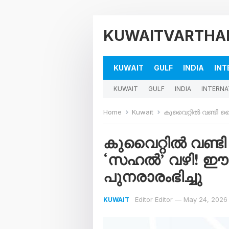
KUWAITVARTHA
KUWAIT
GULF
INDIA
INT
KUWAIT
GULF
INDIA
INTERNA
Home
Kuwait
കുവൈറ്റിൽ വണ്ടി കൈമാ
കുവൈറ്റിൽ വണ്ടി 
‘സഹൽ’ വഴി!
പുനരാരംഭിച്ചു
Editor Editor
—
May 24, 2026
KUWAIT