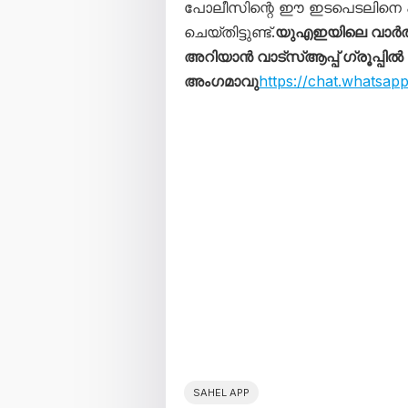
പോലീസിന്റെ ഈ ഇടപെടലിനെ 
ചെയ്തിട്ടുണ്ട്.
യുഎഇയിലെ വാർത
അറിയാൻ വാട്സ്ആപ്പ് ഗ്രൂപ്പിൽ
അംഗമാവു
https://chat.whats
SAHEL APP