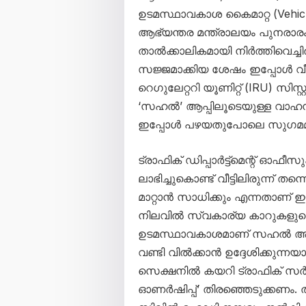
ഉടമസ്ഥാവകാശ കൈമാറ്റ (Vehicl
ആഭ്യന്തര മന്ത്രാലയം പുനരാരംഭ
താൽക്കാലികമായി നിർത്തിവെച്ചി
സജ്ജമാക്കിയ ശേഷം ഇപ്പോൾ വീണ
റെഗുലേറ്ററി യൂണിറ്റ് (IRU) സ
‘സഹൽ’ ആപ്പിലൂടെയുള്ള വാഹന
ഇപ്പോൾ പഴയതുപോലെ സുഗമമായി
ട്രാഫിക് ഡിപ്പാർട്ട്‌മെന്റ് 
ലാഭിച്ചുകൊണ്ട് വീട്ടിലിരുന്ന
മാറ്റാൻ സാധിക്കും എന്നതാണ് 
നിലവിൽ സ്വകാര്യ കാറുകളുടെ
ഉടമസ്ഥാവകാശമാണ് സഹൽ ആപ്പ
വണ്ടി വിൽക്കാൻ ഉദ്ദേശിക്കുന്ന
സെക്ഷനിൽ കയറി ട്രാഫിക് സർവീ
ഓണർഷിപ്പ്’ തിരഞ്ഞെടുക്കണം. ത