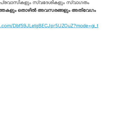
പ്രവാസികളും സ്വദേശികളും സ്വാഗതം
്തകളും തൊഴിൽ അവസരങ്ങളും അതിവേഗം
app.com/Dbf59JLetgBECJpr5UZOuZ?mode=gi_t