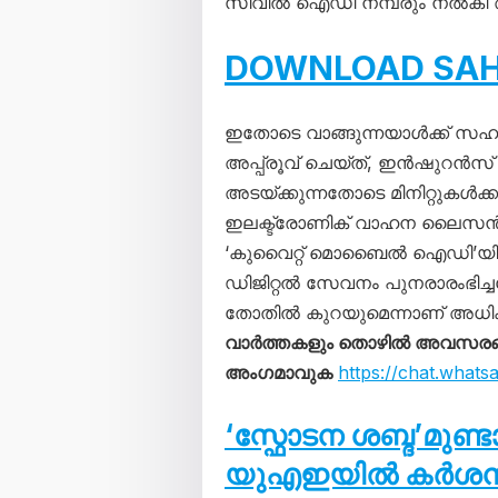
സിവിൽ ഐഡി നമ്പരും നൽകി അ
DOWNLOAD SAH
ഇതോടെ വാങ്ങുന്നയാൾക്ക് സഹൽ 
അപ്പ്രൂവ് ചെയ്ത്, ഇൻഷുറൻ
അടയ്ക്കുന്നതോടെ മിനിറ്റുകൾക്
ഇലക്ട്രോണിക് വാഹന ലൈസൻസ്
‘കുവൈറ്റ് മൊബൈൽ ഐഡി’യിൽ
ഡിജിറ്റൽ സേവനം പുനരാരംഭിച്
തോതിൽ കുറയുമെന്നാണ് അധികൃതർ
വാർത്തകളും തൊഴിൽ അവസരങ്ങള
അംഗമാവുക
https://chat.wha
‘സ്ഫോടന ശബ്ദ’മുണ്
യുഎഇയിൽ കർശന നട