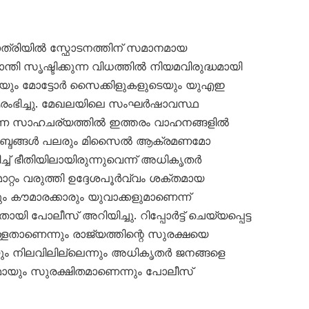
്രിയിൽ സ്ഫോടനത്തിന് സമാനമായ
ാന്തി സൃഷ്ടിക്കുന്ന വിധത്തിൽ നിയമവിരുദ്ധമായി
ടെയും മോട്ടോർ സൈക്കിളുകളുടെയും യുഎഇ
ഭിച്ചു. മേഖലയിലെ സംഘർഷാവസ്ഥ
ന്ന സാഹചര്യത്തിൽ ഇത്തരം വാഹനങ്ങളിൽ
യർ’ ശബ്ദങ്ങൾ പലരും മിസൈൽ ആക്രമണമോ
ച്ച് ഭീതിയിലായിരുന്നുവെന്ന് അധികൃതർ
റ്റം വരുത്തി ഉദ്ദേശപൂർവ്വം ശക്തമായ
ും കൗമാരക്കാരും യുവാക്കളുമാണെന്ന്
പോലീസ് അറിയിച്ചു. റിപ്പോർട്ട് ചെയ്യപ്പെട്ട
്ളതാണെന്നും രാജ്യത്തിന്റെ സുരക്ഷയെ
ും നിലവിലില്ലെന്നും അധികൃതർ ജനങ്ങളെ
ണമായും സുരക്ഷിതമാണെന്നും പോലീസ്