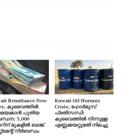
ait Remittance New
Kuwait Oil Hormuz
es; കുവൈത്തിൽ
Crisis; ഹോർമുസ്
യക്കാൻ പുതിയ
പ്രതിസന്ധി:
ന്ധന; 3,000
കുവൈത്തിൽ നിന്നുള്ള
റിന് മുകളിൽ ബാങ്ക്
എണ്ണക്കയറ്റുമതി നിലച്ചു
േറ്റ്‌മെന്റ് നിർബന്ധം