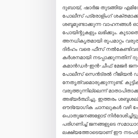
ദുബായ്, ഷാർജ തുടങ്ങിയ എമിറ
പോലീസ് പട്രോളിംഗ് ശക്തമാക്കി
ശബ്ദമുണ്ടാക്കുന്ന വാഹനങ്ങൾ ഓടി
പോയിന്റുകളും ലഭിക്കും. കൂടാത
അനധികൃതമായി രൂപമാറ്റം വരുത
ദിർഹം വരെ ഫീസ് നൽകേണ്ടിവര
കർശനമായി നടപ്പാക്കുന്നതിന് ദ
കമാൻഡർ-ഇൻ-ചീഫ് മേജർ ജന
പോലീസ് സെൻട്രൽ റീജിയൻ 
നേതൃത്വമൊരുക്കുന്നുണ്ട്. കു
വരുത്തുന്നില്ലെന്ന് മാതാപിതാ
അഭ്യർത്ഥിച്ചു. ഇത്തരം ശബ്ദശല്യ
ഔദ്യോഗിക ചാനലുകൾ വഴി പോ
പൊതുജനങ്ങളോട് നിർദേശിച്ചിട
പരിഗണിച്ച് ജനങ്ങളുടെ സമാധാന
ലക്ഷ്യത്തോടെയാണ് ഈ നടപടിക