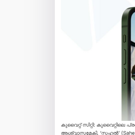
കുവൈറ്റ് സിറ്റി: കുവൈറ്റിലെ
ആശ്വാസമേകി, ‘സഹൽ’ (Sahel