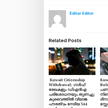
Editor Editor
Related Posts
Kuwait Citizenship
Kuw
Withdrawal; ഗൾഫ്
Rul
രേഖകളും ഡിഎൻഎ
പണമ
പരിശോധനയും തുണച്ചു;
നിബ
കുവൈത്തിൽ വ്യാജ
ദിനാ
പൗരത്വം നേടിയ 344
സ്റ്റ