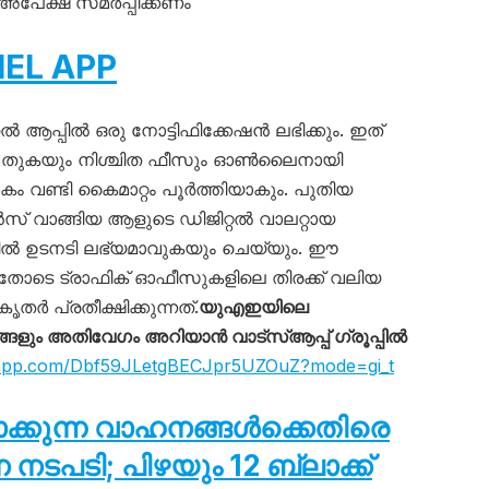
പേക്ഷ സമർപ്പിക്കണം
EL APP
ആപ്പിൽ ഒരു നോട്ടിഫിക്കേഷൻ ലഭിക്കും. ഇത്
സ് തുകയും നിശ്ചിത ഫീസും ഓൺലൈനായി
കകം വണ്ടി കൈമാറ്റം പൂർത്തിയാകും. പുതിയ
 വാങ്ങിയ ആളുടെ ഡിജിറ്റൽ വാലറ്റായ
 ഉടനടി ലഭ്യമാവുകയും ചെയ്യും. ഈ
ചതോടെ ട്രാഫിക് ഓഫീസുകളിലെ തിരക്ക് വലിയ
 പ്രതീക്ഷിക്കുന്നത്.
യുഎഇയിലെ
ും അതിവേഗം അറിയാൻ വാട്സ്ആപ്പ് ഗ്രൂപ്പിൽ
tsapp.com/Dbf59JLetgBECJpr5UZOuZ?mode=gi_t
ടാക്കുന്ന വാഹനങ്ങൾക്കെതിരെ
പടി; പിഴയും 12 ബ്ലാക്ക്