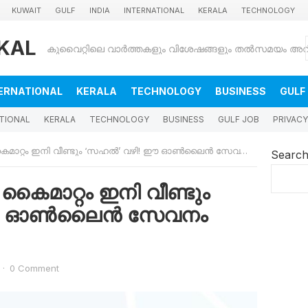
KUWAIT
GULF
INDIA
INTERNATIONAL
KERALA
TECHNOLOGY
KAL
ERNATIONAL
KERALA
TECHNOLOGY
BUSINESS
GULF
TIONAL
KERALA
TECHNOLOGY
BUSINESS
GULF JOB
PRIVACY
റ്റം ഇനി വീണ്ടും ‘സഹൽ’ വഴി! ഈ ഓൺലൈൻ സേവനം പുനരാരംഭിച്ചു
Searc
കൈമാറ്റം ഇനി വീണ്ടും
 ഈ ഓൺലൈൻ സേവനം
·
0 Comment