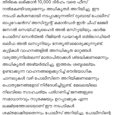
തിരികെ ലഭിക്കാൻ 10,000 ദിർഹം വരെ ഫീസ്
നൽകേണ്ടിവരുമെന്നും അധികൃതർ അറിയിച്ചു. ഈ
നടപടി കർശനമായി നടപ്പാക്കുന്നതിന് ദുബായ് പോലീസ്
ഓപ്പറേഷൻസ് അസിസ്റ്റന്റ് കമാൻഡർ-ഇൻ-ചീഫ് മേജർ
ജനറൽ സെയ്ഫ് മുഹൈർ അൽ മസ്‌റൂയിയും ഷാർജ
പോലീസ് സെൻട്രൽ റീജിയൻ ഡയറക്ടർ ബ്രിഗേഡിയർ
ഖലീഫ അൽ ഖസൂനിയും നേതൃത്വമൊരുക്കുന്നുണ്ട്.
കുട്ടികൾ വാഹനങ്ങളിൽ അനധികൃത മാറ്റങ്ങൾ
വരുത്തുന്നില്ലെന്ന് മാതാപിതാക്കൾ ശ്രദ്ധിക്കണമെന്നും
അധികൃതർ അഭ്യർത്ഥിച്ചു. ഇത്തരം ശബ്ദശല്യം
ഉണ്ടാക്കുന്ന വാഹനങ്ങളെക്കുറിച്ച് ഔദ്യോഗിക
ചാനലുകൾ വഴി പോലീസിനെ അറിയിക്കണമെന്നും
പൊതുജനങ്ങളോട് നിർദേശിച്ചിട്ടുണ്ട്. മേഖലയിലെ
നിലവിലെ സാഹചര്യം പരിഗണിച്ച് ജനങ്ങളുടെ
സമാധാനവും സുരക്ഷയും ഉറപ്പാക്കുക എന്ന
ലക്ഷ്യത്തോടെയാണ് ഈ നടപടികൾ
ശക്തമാക്കിയതെന്നും പോലീസ് അറിയിച്ചു. പോലീസിന്റെ