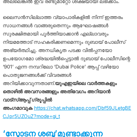
അല്ലെങ്കിൽ ഇവ രണ്ടുമാറ്റോ ശിക്ഷയായി ലഭിക്കാം.
ലൈസൻസില്ലാത്ത വ്യാപാരികളിൽ നിന്ന് ഇത്തരം
സാധനങ്ങൾ വാങ്ങരുതെന്നും ആഘോഷങ്ങൾ
സുരക്ഷിതമായി പൂർത്തിയാക്കാൻ എല്ലാവരും
നിയമത്തോട് സഹകരിക്കണമെന്നും ദുബായ് പോലീസ്
അഭ്യർത്ഥിച്ചു. അനധികൃത പടക്ക വിൽപ്പനയോ
ഉപയോഗമോ ശ്രദ്ധയിൽപ്പെട്ടാൽ ദുബായ് പോലീസിന്റെ
‘901’ എന്ന നമ്പറിലോ ‘Dubai Police’ ആപ്പ് വഴിയോ
പൊതുജനങ്ങൾക്ക് വിവരങ്ങൾ
അറിയിക്കാവുന്നതാണ്.
യുഎഇയിലെ വാർത്തകളും
തൊഴിൽ അവസരങ്ങളും അതിവേഗം അറിയാൻ
വാട്സ്ആപ്പ് ഗ്രൂപ്പിൽ
അംഗമാവുക
https://chat.whatsapp.com/Dbf59JLetgBE
CJpr5UZOuZ?mode=gi_t
‘സ്ഫോടന ശബ്ദ’മുണ്ടാക്കുന്ന