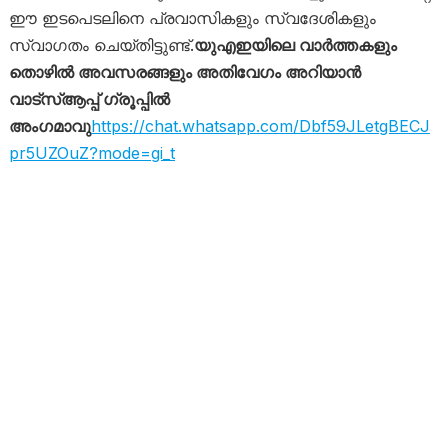
ഈ ഇടപെടലിനെ പ്രവാസികളും സ്വദേശികളും
സ്വാഗതം ചെയ്തിട്ടുണ്ട്.
യുഎഇയിലെ വാർത്തകളും
തൊഴിൽ അവസരങ്ങളും അതിവേഗം അറിയാൻ
വാട്സ്ആപ്പ് ഗ്രൂപ്പിൽ
അംഗമാവു
https://chat.whatsapp.com/Dbf59JLetgBECJ
pr5UZOuZ?mode=gi_t