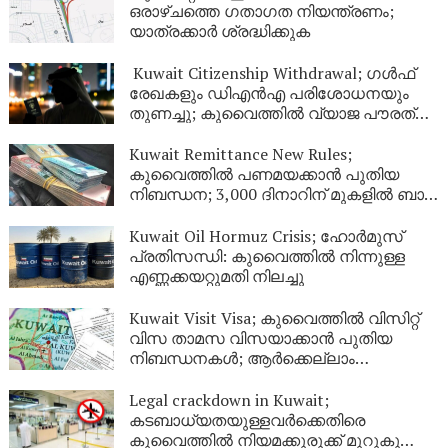
ഒരാഴ്ചത്തെ ഗതാഗത നിയന്ത്രണം;
യാത്രക്കാർ ശ്രദ്ധിക്കുക
Kuwait Citizenship Withdrawal; ഗൾഫ്
രേഖകളും ഡിഎൻഎ പരിശോധനയും
തുണച്ചു; കുവൈത്തിൽ വ്യാജ പൗരത്വം
നേടിയ 344 പേർ പുറത്ത്
Kuwait Remittance New Rules;
കുവൈത്തിൽ പണമയക്കാൻ പുതിയ
നിബന്ധന; 3,000 ദിനാറിന് മുകളിൽ ബാങ്ക്
സ്റ്റേറ്റ്‌മെന്റ് നിർബന്ധം
Kuwait Oil Hormuz Crisis; ഹോർമുസ്
പ്രതിസന്ധി: കുവൈത്തിൽ നിന്നുള്ള
എണ്ണക്കയറ്റുമതി നിലച്ചു
Kuwait Visit Visa; കുവൈത്തിൽ വിസിറ്റ്
വിസ താമസ വിസയാക്കാൻ പുതിയ
നിബന്ധനകൾ; ആർക്കെല്ലാം
അപേക്ഷിക്കാം?
Legal crackdown in Kuwait;
കടബാധ്യതയുള്ളവർക്കെതിരെ
കുവൈത്തിൽ നിയമക്കുരുക്ക് മുറുകുന്നു;