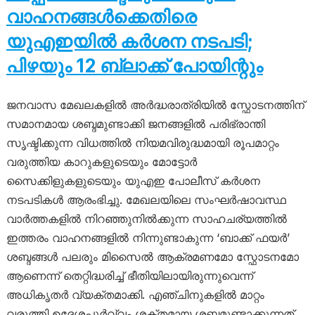
വാഹനങ്ങൾക്കെതിരെ
യുഎഇയിൽ കർശന നടപടി;
പിഴയും 12 ബ്ലാക്ക് പോയിന്റും
ജനവാസ മേഖലകളിൽ അർദ്ധരാത്രിയിൽ സ്ഫോടനത്തിന്
സമാനമായ ശബ്ദമുണ്ടാക്കി ജനങ്ങളിൽ പരിഭ്രാന്തി
സൃഷ്ടിക്കുന്ന വിധത്തിൽ നിയമവിരുദ്ധമായി രൂപമാറ്റം
വരുത്തിയ കാറുകളുടെയും മോട്ടോർ
സൈക്കിളുകളുടെയും യുഎഇ പോലീസ് കർശന
നടപടികൾ ആരംഭിച്ചു. മേഖലയിലെ സംഘർഷാവസ്ഥ
വാർത്തകളിൽ നിറഞ്ഞുനിൽക്കുന്ന സാഹചര്യത്തിൽ
ഇത്തരം വാഹനങ്ങളിൽ നിന്നുണ്ടാകുന്ന ‘ബാക്ക് ഫയർ’
ശബ്ദങ്ങൾ പലരും മിസൈൽ ആക്രമണമോ സ്ഫോടനമോ
ആണെന്ന് തെറ്റിദ്ധരിച്ച് ഭീതിയിലായിരുന്നുവെന്ന്
അധികൃതർ വ്യക്തമാക്കി. എഞ്ചിനുകളിൽ മാറ്റം
വരുത്തി ഉദ്ദേശപൂർവ്വം ശക്തമായ ശബ്ദമുണ്ടാക്കുന്നത്