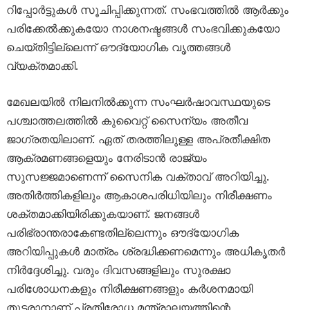
റിപ്പോർട്ടുകൾ സൂചിപ്പിക്കുന്നത്. സംഭവത്തിൽ ആർക്കും
പരിക്കേൽക്കുകയോ നാശനഷ്ടങ്ങൾ സംഭവിക്കുകയോ
ചെയ്തിട്ടില്ലെന്ന് ഔദ്യോഗിക വൃത്തങ്ങൾ
വ്യക്തമാക്കി.
മേഖലയിൽ നിലനിൽക്കുന്ന സംഘർഷാവസ്ഥയുടെ
പശ്ചാത്തലത്തിൽ കുവൈറ്റ് സൈന്യം അതീവ
ജാഗ്രതയിലാണ്. ഏത് തരത്തിലുള്ള അപ്രതീക്ഷിത
ആക്രമണങ്ങളെയും നേരിടാൻ രാജ്യം
സുസജ്ജമാണെന്ന് സൈനിക വക്താവ് അറിയിച്ചു.
അതിർത്തികളിലും ആകാശപരിധിയിലും നിരീക്ഷണം
ശക്തമാക്കിയിരിക്കുകയാണ്. ജനങ്ങൾ
പരിഭ്രാന്തരാകേണ്ടതില്ലെന്നും ഔദ്യോഗിക
അറിയിപ്പുകൾ മാത്രം ശ്രദ്ധിക്കണമെന്നും അധികൃതർ
നിർദ്ദേശിച്ചു. വരും ദിവസങ്ങളിലും സുരക്ഷാ
പരിശോധനകളും നിരീക്ഷണങ്ങളും കർശനമായി
തുടരാനാണ് പ്രതിരോധ മന്ത്രാലയത്തിന്റെ