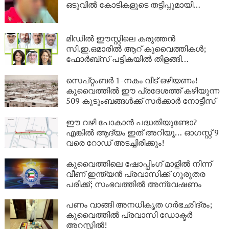
ഒടുവിൽ കോടികളുടെ തട്ടിപ്പുമായി
യുവാവ് പിടിയിൽ!
മിഡിൽ ഈസ്റ്റിലെ കരുത്തൻ
സി.ഇ.ഒമാരിൽ ആറ് കുവൈത്തികൾ;
ഫോർബ്സ് പട്ടികയിൽ തിളങ്ങി
കുവൈത്ത്!
സെപ്റ്റംബർ 1-നകം വീട് ഒഴിയണം!
കുവൈത്തിൽ ഈ പ്രദേശത്ത് കഴിയുന്ന
509 കുടുംബങ്ങൾക്ക് സർക്കാർ നോട്ടീസ്
ഈ വഴി പോകാൻ പദ്ധതിയുണ്ടോ?
എങ്കിൽ ആദ്യം ഇത് അറിയൂ… ഓഗസ്റ്റ് 9
വരെ റോഡ് അടച്ചിരിക്കും!
കുവൈത്തിലെ ഷോപ്പിംഗ് മാളിൽ നിന്ന്
വീണ് ഇന്ത്യൻ പ്രവാസിക്ക് ഗുരുതര
പരിക്ക്; സംഭവത്തിൽ അന്വേഷണം
പണം വാങ്ങി അനധികൃത ഗർഭഛിദ്രം;
കുവൈത്തിൽ പ്രവാസി ഡോക്ടർ
അറസ്റ്റിൽ!