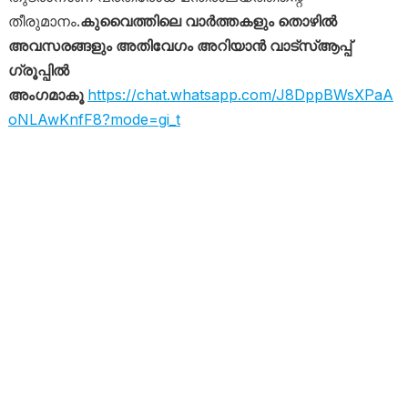
തീരുമാനം.
കുവൈത്തിലെ വാർത്തകളും തൊഴിൽ
അവസരങ്ങളും അതിവേഗം അറിയാൻ വാട്സ്ആപ്പ്
ഗ്രൂപ്പിൽ
അംഗമാകൂ
https://chat.whatsapp.com/J8DppBWsXPaA
oNLAwKnfF8?mode=gi_t