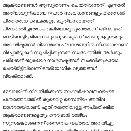
ആക്രമണങ്ങൾ ആസൂത്രണം ചെയ്തിരുന്നത്. എന്നാൽ
അത്യാധുനികമായ റഡാർ സംവിധാനങ്ങളും മിസൈൽ
പ്രതിരോധ കവചങ്ങളും കൃത്യസമയത്ത്
പ്രവർത്തിച്ചതോടെ വലിയൊരു ദുരന്തമാണ് ഒഴിവായത്.
വെടിവെച്ചിട്ട മിസൈലുകളുടെയും ഡ്രോണുകളുടെയും
അവശിഷ്ടങ്ങൾ വിജനമായ പ്രദേശങ്ങളിൽ വീണതായാണ്
റിപ്പോർട്ടുകൾ സൂചിപ്പിക്കുന്നത്. സംഭവത്തിൽ ആർക്കും
പരിക്കേൽക്കുകയോ നാശനഷ്ടങ്ങൾ സംഭവിക്കുകയോ
ചെയ്തിട്ടില്ലെന്ന് ഔദ്യോഗിക വൃത്തങ്ങൾ
വ്യക്തമാക്കി.
മേഖലയിൽ നിലനിൽക്കുന്ന സംഘർഷാവസ്ഥയുടെ
പശ്ചാത്തലത്തിൽ കുവൈറ്റ് സൈന്യം അതീവ
ജാഗ്രതയിലാണ്. ഏത് തരത്തിലുള്ള അപ്രതീക്ഷിത
ആക്രമണങ്ങളെയും നേരിടാൻ രാജ്യം
സുസജ്ജമാണെന്ന് സൈനിക വക്താവ് അറിയിച്ചു.
അതിർത്തികളിലും ആകാശപരിധിയിലും നിരീക്ഷണം