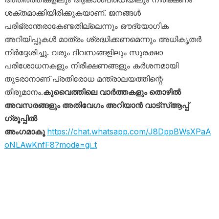
ശക്തമാക്കിയിരിക്കുകയാണ്. ജനങ്ങൾ
പരിഭ്രാന്തരാകേണ്ടതില്ലെന്നും ഔദ്യോഗിക
അറിയിപ്പുകൾ മാത്രം ശ്രദ്ധിക്കണമെന്നും അധികൃതർ
നിർദ്ദേശിച്ചു. വരും ദിവസങ്ങളിലും സുരക്ഷാ
പരിശോധനകളും നിരീക്ഷണങ്ങളും കർശനമായി
തുടരാനാണ് പ്രതിരോധ മന്ത്രാലയത്തിന്റെ
തീരുമാനം.
കുവൈത്തിലെ വാർത്തകളും തൊഴിൽ
അവസരങ്ങളും അതിവേഗം അറിയാൻ വാട്സ്ആപ്പ്
ഗ്രൂപ്പിൽ
അംഗമാകൂ
https://chat.whatsapp.com/J8DppBWsXPaA
oNLAwKnfF8?mode=gi_t