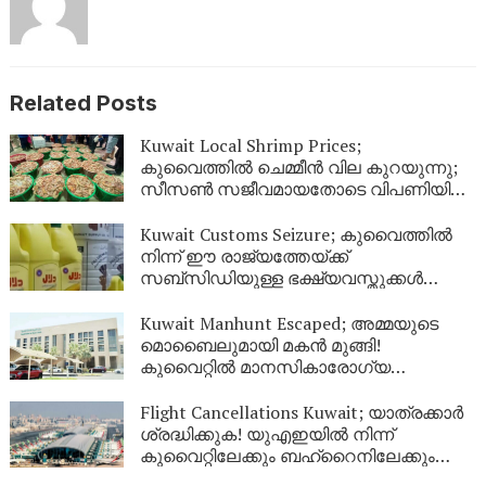
Related Posts
Kuwait Local Shrimp Prices;
കുവൈത്തിൽ ചെമ്മീൻ വില കുറയുന്നു;
സീസൺ സജീവമായതോടെ വിപണിയിൽ
വൻ തിരക്ക്
Kuwait Customs Seizure; കുവൈത്തിൽ
നിന്ന് ഈ രാജ്യത്തേയ്ക്ക്
സബ്സിഡിയുള്ള ഭക്ഷ്യവസ്തുക്കൾ
കടത്താനുള്ള ശ്രമം തടഞ്ഞു
Kuwait Manhunt Escaped; അമ്മയുടെ
മൊബൈലുമായി മകൻ മുങ്ങി!
കുവൈറ്റിൽ മാനസികാരോഗ്യ
കേന്ദ്രത്തിൽ നിന്ന് ചാടിപ്പോയ
യുവാവിനായി പോലീസ് തിരച്ചിൽ
Flight Cancellations Kuwait; യാത്രക്കാർ
ശ്രദ്ധിക്കുക! യുഎഇയിൽ നിന്ന്
കുവൈറ്റിലേക്കും ബഹ്‌റൈനിലേക്കും
വിമാനങ്ങൾ റദ്ദാക്കി; പുതിയ വിവരങ്ങൾ