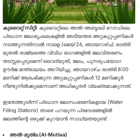
കുവൈറ്റ് സിറ്റി:
കുവൈറ്റിലെ അൽ-അബ്ദാലി റോഡിലെ
പ്രധാന ജലശൃംഖലകളിൽ അടിയന്തര അറ്റകുറ്റപ്പണികൾ
നടത്തുന്നതിനാൽ നാളെ (മെയ് 24, ഞായറാഴ്ച) രാത്രി
മുതൽ രാജ്യത്തെ വിവിധ ഭാഗങ്ങളിൽ ജലവിതരണം
തടസ്സപ്പെടുമെന്ന് വൈദ്യുതി, ജലം, പുനരുപയോഗ
ഊർജ മന്ത്രാലയം അറിയിച്ചു. ഞായറാഴ്ച രാത്രി 8:00
മണിക്ക് ആരംഭിക്കുന്ന അറ്റകുറ്റപ്പണികൾ 12 മണിക്കൂർ
നീണ്ടുനിൽക്കുമെന്നാണ് അധികൃതർ വ്യക്തമാക്കുന്നത്.
ഇതേത്തുടർന്ന് പ്രധാന ജലസംഭരണികളായ (Water
Filling Stations) താഴെ പറയുന്ന പ്രദേശങ്ങളിൽ
ജലത്തിന്റെ ഒഴുക്ക് കുറയാൻ സാധ്യതയുണ്ട്:
അൽ-മുത്‌ല (Al-Mutlaa)