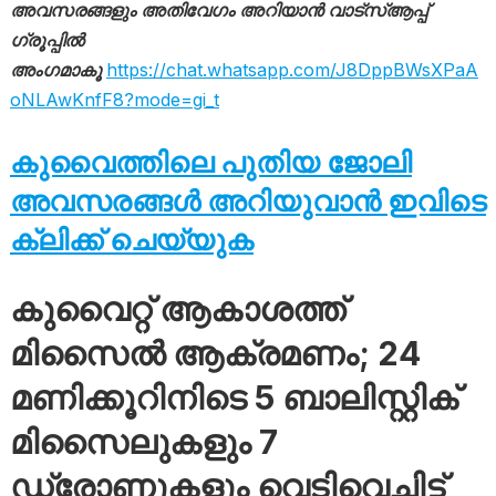
അവസരങ്ങളും അതിവേഗം അറിയാൻ വാട്സ്ആപ്പ്
ഗ്രൂപ്പിൽ
അംഗമാകൂ
https://chat.whatsapp.com/J8DppBWsXPaA
oNLAwKnfF8?mode=gi_t
കുവൈത്തിലെ പുതിയ ജോലി
അവസരങ്ങൾ അറിയുവാൻ ഇവിടെ
ക്ലിക്ക് ചെയ്യുക
കുവൈറ്റ് ആകാശത്ത്
മിസൈൽ ആക്രമണം; 24
മണിക്കൂറിനിടെ 5 ബാലിസ്റ്റിക്
മിസൈലുകളും 7
ഡ്രോണുകളും വെടിവെച്ചിട്ട്