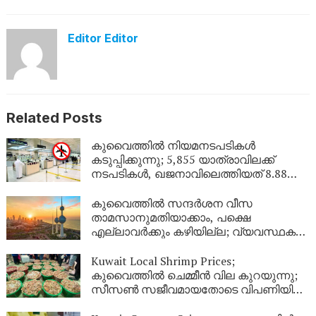
Editor Editor
Related Posts
കുവൈത്തിൽ നിയമനടപടികൾ
കടുപ്പിക്കുന്നു; 5,855 യാത്രാവിലക്ക്
നടപടികൾ, ഖജനാവിലെത്തിയത് 8.88
ലക്ഷം ദിനാർ!
കുവൈത്തിൽ സന്ദർശന വീസ
താമസാനുമതിയാക്കാം, പക്ഷെ
എല്ലാവർക്കും കഴിയില്ല; വ്യവസ്ഥകൾ
വ്യക്തമാക്കി ആഭ്യന്തര മന്ത്രാലയം
Kuwait Local Shrimp Prices;
കുവൈത്തിൽ ചെമ്മീൻ വില കുറയുന്നു;
സീസൺ സജീവമായതോടെ വിപണിയിൽ
വൻ തിരക്ക്