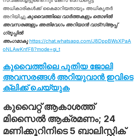
സ്വീകരിച്ചിട്ടുണ്ടെന്നും കേസ് ബന്ധപ്പെട്ട
അധികാരികൾക്ക് കൈമാറിയതായും അധികൃതർ
അറിയിച്ചു.
കുവൈത്തിലെ വാർത്തകളും തൊഴിൽ
അവസരങ്ങളും അതിവേഗം അറിയാൻ വാട്സ്ആപ്പ്
ഗ്രൂപ്പിൽ
അംഗമാകൂ
https://chat.whatsapp.com/J8DppBWsXPaA
oNLAwKnfF8?mode=gi_t
കുവൈത്തിലെ പുതിയ ജോലി
അവസരങ്ങൾ അറിയുവാൻ ഇവിടെ
ക്ലിക്ക് ചെയ്യുക
കുവൈറ്റ് ആകാശത്ത്
മിസൈൽ ആക്രമണം; 24
മണിക്കൂറിനിടെ 5 ബാലിസ്റ്റിക്