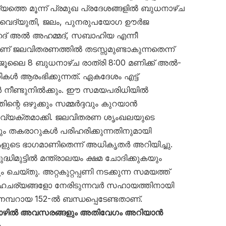
യത്തെ മൂന്ന് പ്രമുഖ പ്രദേശങ്ങളിൽ ബുധനാഴ്ച
് വൈദ്യുതി, ജലം, പുനരുപയോഗ ഊർജ
 ഫഹദ് അൽ അഹമ്മദ്, സബാഹിയ എന്നീ
ണ് ജലവിതരണത്തിൽ തടസ്സമുണ്ടാകുന്നതെന്ന്
ത്. ജൂലൈ 8 ബുധനാഴ്ച രാത്രി 8:00 മണിക്ക് അൽ-
്പണികൾ ആരംഭിക്കുന്നത്. ഏകദേശം എട്ട്
 നീണ്ടുനിൽക്കും. ഈ സമയപരിധിയിൽ
തിന്റെ ഒഴുക്കും സമ്മർദ്ദവും കുറയാൻ
ം വ്യക്തമാക്കി. ജലവിതരണ ശൃംഖലയുടെ
തിനും തകരാറുകൾ പരിഹരിക്കുന്നതിനുമായി
ണികളുടെ ഭാഗമാണിതെന്ന് അധികൃതർ അറിയിച്ചു.
്ധിമുട്ടിൽ മന്ത്രാലയം ക്ഷമ ചോദിക്കുകയും
യ്തു. അറ്റകുറ്റപ്പണി നടക്കുന്ന സമയത്ത്
സാഹചര്യങ്ങളോ നേരിടുന്നവർ സഹായത്തിനായി
 നമ്പറായ 152-ൽ ബന്ധപ്പെടേണ്ടതാണ്.
തൊഴിൽ അവസരങ്ങളും അതിവേഗം അറിയാൻ