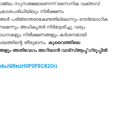
ാജ്യം സുസജ്ജമാണെന്ന് സൈനിക വക്താവ്
ആകാശപരിധിയിലും നിരീക്ഷണം
ങ്ങൾ പരിഭ്രാന്തരാകേണ്ടതില്ലെന്നും ഔദ്യോഗിക
ണമെന്നും അധികൃതർ നിർദ്ദേശിച്ചു. വരും
ോധനകളും നിരീക്ഷണങ്ങളും കർശനമായി
യത്തിന്റെ തീരുമാനം.
കുവൈത്തിലെ
ും അതിവേഗം അറിയാൻ വാട്സ്ആപ്പ് ഗ്രൂപ്പിൽ
LqduJQRejzH0P0P9C82Orj