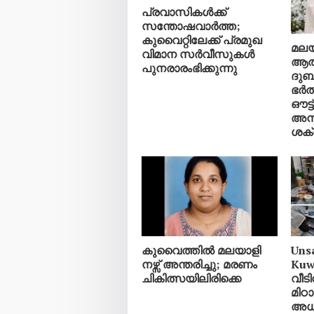
പ്രവാസികൾക്ക്
സന്തോഷവാർത്ത;
കുവൈറ്റിലേക്ക് പ്രമുഖ
മലയ
വിമാന സർവീസുകൾ
ആത
പുനരാരംഭിക്കുന്നു
ദുബാ
ഭർത
ഔട്ട
അന
ശക്
കുവൈത്തിൽ മലയാളി
Uns
നഴ്സ് അന്തരിച്ചു; മരണം
Kuw
ചികിത്സയിലിരിക്കെ
വീട
മിഠാ
അധിക