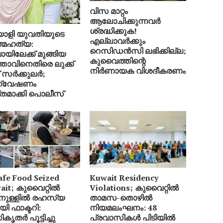
വിസ മാറ്റം
ആലോചിക്കുന്നവർ
ശ്രദ്ധിക്കുക!
ാളി യുവതിയുടെ
എല്ലാവർക്കും
്മഹത്യ:
റെസിഡൻസി ലഭിക്കില്ല;
യിലേക്ക് മുങ്ങിയ
കുവൈത്തിന്റെ
്താവിനെതിരെ ലുക്ക്
നിർണായക വിശദീകരണം
് സർക്കുലർ;
്വേഷണം
തമാക്കി പൊലീസ്
afe Food Seized
Kuwait Residency
ait; കുവൈറ്റിൽ
Violations; കുവൈറ്റിൽ
ിനുള്ളിൽ രഹസ്യ
താമസ-തൊഴിൽ
യി ഫാക്ടറി:
നിയമലംഘനം: 48
ൃതർ പൂട്ടിച്ചു
പ്രവാസികൾ പിടിയിൽ