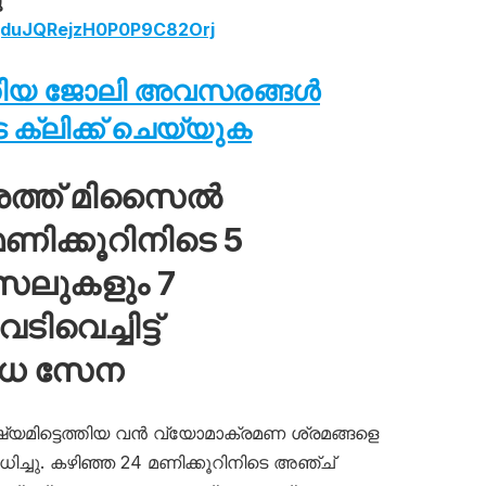
ൂ
LqduJQRejzH0P0P9C82Orj
തിയ ജോലി അവസരങ്ങൾ
ക്ലിക്ക് ചെയ്യുക
ശത്ത് മിസൈൽ
ിക്കൂറിനിടെ 5
സൈലുകളും 7
വെച്ചിട്ട്
ോധ സേന
ഷ്യമിട്ടെത്തിയ വൻ വ്യോമാക്രമണ ശ്രമങ്ങളെ
ച്ചു. കഴിഞ്ഞ 24 മണിക്കൂറിനിടെ അഞ്ച്