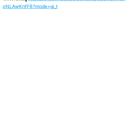
oNLAwKnfF8?mode=gi_t