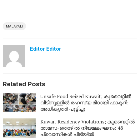
MALAYALI
Editor Editor
Related Posts
Unsafe Food Seized Kuwait; കുവൈറ്റിൽ
വീടിനുള്ളിൽ രഹസ്യ മിഠായി ഫാക്ടറി:
അധികൃതർ പൂട്ടിച്ചു
Kuwait Residency Violations; കുവൈറ്റിൽ
താമസ-തൊഴിൽ നിയമലംഘനം: 48
പ്രവാസികൾ പിടിയിൽ