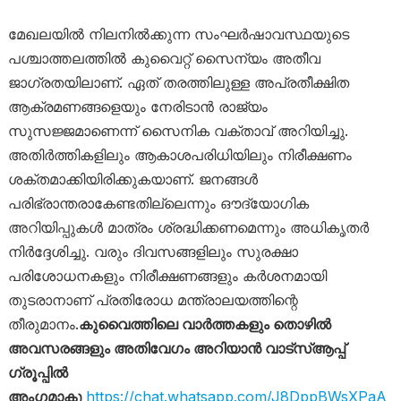
മേഖലയിൽ നിലനിൽക്കുന്ന സംഘർഷാവസ്ഥയുടെ
പശ്ചാത്തലത്തിൽ കുവൈറ്റ് സൈന്യം അതീവ
ജാഗ്രതയിലാണ്. ഏത് തരത്തിലുള്ള അപ്രതീക്ഷിത
ആക്രമണങ്ങളെയും നേരിടാൻ രാജ്യം
സുസജ്ജമാണെന്ന് സൈനിക വക്താവ് അറിയിച്ചു.
അതിർത്തികളിലും ആകാശപരിധിയിലും നിരീക്ഷണം
ശക്തമാക്കിയിരിക്കുകയാണ്. ജനങ്ങൾ
പരിഭ്രാന്തരാകേണ്ടതില്ലെന്നും ഔദ്യോഗിക
അറിയിപ്പുകൾ മാത്രം ശ്രദ്ധിക്കണമെന്നും അധികൃതർ
നിർദ്ദേശിച്ചു. വരും ദിവസങ്ങളിലും സുരക്ഷാ
പരിശോധനകളും നിരീക്ഷണങ്ങളും കർശനമായി
തുടരാനാണ് പ്രതിരോധ മന്ത്രാലയത്തിന്റെ
തീരുമാനം.
കുവൈത്തിലെ വാർത്തകളും തൊഴിൽ
അവസരങ്ങളും അതിവേഗം അറിയാൻ വാട്സ്ആപ്പ്
ഗ്രൂപ്പിൽ
അംഗമാകൂ
https://chat.whatsapp.com/J8DppBWsXPaA