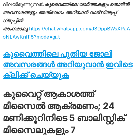
വിലയിരുത്തുന്നത്.
കുവൈത്തിലെ വാർത്തകളും തൊഴിൽ
അവസരങ്ങളും അതിവേഗം അറിയാൻ വാട്സ്ആപ്പ്
ഗ്രൂപ്പിൽ
അംഗമാകൂ
https://chat.whatsapp.com/J8DppBWsXPaA
oNLAwKnfF8?mode=gi_t
കുവൈത്തിലെ പുതിയ ജോലി
അവസരങ്ങൾ അറിയുവാൻ ഇവിടെ
ക്ലിക്ക് ചെയ്യുക
കുവൈറ്റ് ആകാശത്ത്
മിസൈൽ ആക്രമണം; 24
മണിക്കൂറിനിടെ 5 ബാലിസ്റ്റിക്
മിസൈലുകളും 7