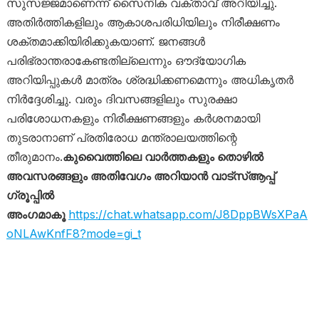
സുസജ്ജമാണെന്ന് സൈനിക വക്താവ് അറിയിച്ചു.
അതിർത്തികളിലും ആകാശപരിധിയിലും നിരീക്ഷണം
ശക്തമാക്കിയിരിക്കുകയാണ്. ജനങ്ങൾ
പരിഭ്രാന്തരാകേണ്ടതില്ലെന്നും ഔദ്യോഗിക
അറിയിപ്പുകൾ മാത്രം ശ്രദ്ധിക്കണമെന്നും അധികൃതർ
നിർദ്ദേശിച്ചു. വരും ദിവസങ്ങളിലും സുരക്ഷാ
പരിശോധനകളും നിരീക്ഷണങ്ങളും കർശനമായി
തുടരാനാണ് പ്രതിരോധ മന്ത്രാലയത്തിന്റെ
തീരുമാനം.
കുവൈത്തിലെ വാർത്തകളും തൊഴിൽ
അവസരങ്ങളും അതിവേഗം അറിയാൻ വാട്സ്ആപ്പ്
ഗ്രൂപ്പിൽ
അംഗമാകൂ
https://chat.whatsapp.com/J8DppBWsXPaA
oNLAwKnfF8?mode=gi_t