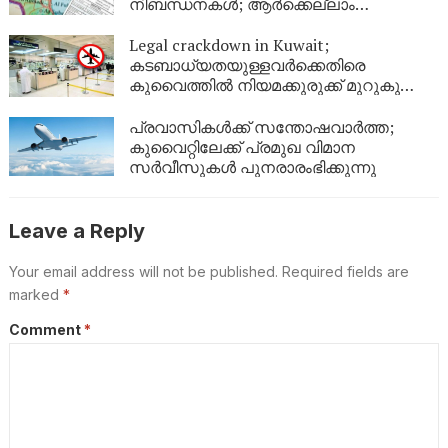
നിബന്ധനകൾ; ആർക്കെല്ലാം
അപേക്ഷിക്കാം?
Legal crackdown in Kuwait;
കടബാധ്യതയുള്ളവർക്കെതിരെ
കുവൈത്തിൽ നിയമക്കുരുക്ക് മുറുകുന്നു;
ജൂണിൽ മാത്രം 4,357 പേർക്ക്
യാത്രാവിലക്ക്
പ്രവാസികൾക്ക് സന്തോഷവാർത്ത;
കുവൈറ്റിലേക്ക് പ്രമുഖ വിമാന
സർവീസുകൾ പുനരാരംഭിക്കുന്നു
Leave a Reply
Your email address will not be published.
Required fields are
marked
*
Comment
*