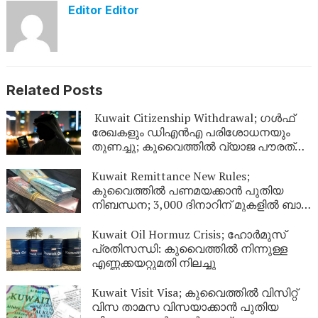
Editor Editor
Related Posts
Kuwait Citizenship Withdrawal; ഗൾഫ്
രേഖകളും ഡിഎൻഎ പരിശോധനയും
തുണച്ചു; കുവൈത്തിൽ വ്യാജ പൗരത്വം
നേടിയ 344 പേർ പുറത്ത്
Kuwait Remittance New Rules;
കുവൈത്തിൽ പണമയക്കാൻ പുതിയ
നിബന്ധന; 3,000 ദിനാറിന് മുകളിൽ ബാങ്ക്
സ്റ്റേറ്റ്‌മെന്റ് നിർബന്ധം
Kuwait Oil Hormuz Crisis; ഹോർമുസ്
പ്രതിസന്ധി: കുവൈത്തിൽ നിന്നുള്ള
എണ്ണക്കയറ്റുമതി നിലച്ചു
Kuwait Visit Visa; കുവൈത്തിൽ വിസിറ്റ്
വിസ താമസ വിസയാക്കാൻ പുതിയ