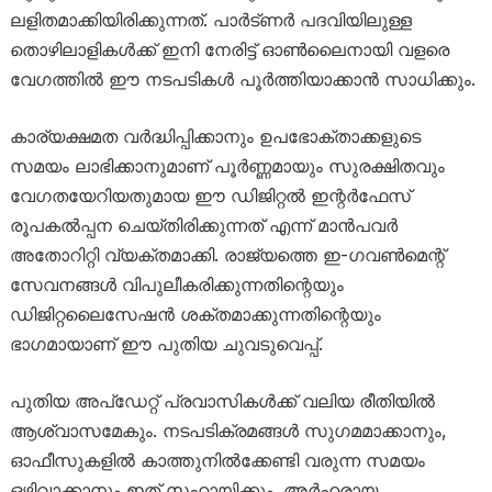
ലളിതമാക്കിയിരിക്കുന്നത്. പാർട്ണർ പദവിയിലുള്ള
തൊഴിലാളികൾക്ക് ഇനി നേരിട്ട് ഓൺലൈനായി വളരെ
വേഗത്തിൽ ഈ നടപടികൾ പൂർത്തിയാക്കാൻ സാധിക്കും.
കാര്യക്ഷമത വർദ്ധിപ്പിക്കാനും ഉപഭോക്താക്കളുടെ
സമയം ലാഭിക്കാനുമാണ് പൂർണ്ണമായും സുരക്ഷിതവും
വേഗതയേറിയതുമായ ഈ ഡിജിറ്റൽ ഇന്റർഫേസ്
രൂപകൽപ്പന ചെയ്തിരിക്കുന്നത് എന്ന് മാൻപവർ
അതോറിറ്റി വ്യക്തമാക്കി. രാജ്യത്തെ ഇ-ഗവൺമെന്റ്
സേവനങ്ങൾ വിപുലീകരിക്കുന്നതിന്റെയും
ഡിജിറ്റലൈസേഷൻ ശക്തമാക്കുന്നതിന്റെയും
ഭാഗമായാണ് ഈ പുതിയ ചുവടുവെപ്പ്.
പുതിയ അപ്ഡേറ്റ് പ്രവാസികൾക്ക് വലിയ രീതിയിൽ
ആശ്വാസമേകും. നടപടിക്രമങ്ങൾ സുഗമമാക്കാനും,
ഓഫീസുകളിൽ കാത്തുനിൽക്കേണ്ടി വരുന്ന സമയം
ഒഴിവാക്കാനും ഇത് സഹായിക്കും. അർഹരായ