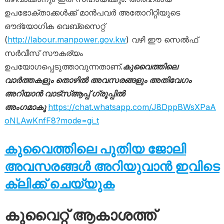
ഉപഭോക്താക്കൾക്ക് മാൻപവർ അതോറിറ്റിയുടെ
ഔദ്യോഗിക വെബ്സൈറ്റ്
(
http://labour.manpower.gov.kw
) വഴി ഈ സെൽഫ്
സർവീസ് സൗകര്യം
ഉപയോഗപ്പെടുത്താവുന്നതാണ്.
കുവൈത്തിലെ
വാർത്തകളും തൊഴിൽ അവസരങ്ങളും അതിവേഗം
അറിയാൻ വാട്സ്ആപ്പ് ഗ്രൂപ്പിൽ
അംഗമാകൂ
https://chat.whatsapp.com/J8DppBWsXPaA
oNLAwKnfF8?mode=gi_t
കുവൈത്തിലെ പുതിയ ജോലി
അവസരങ്ങൾ അറിയുവാൻ ഇവിടെ
ക്ലിക്ക് ചെയ്യുക
കുവൈറ്റ് ആകാശത്ത്