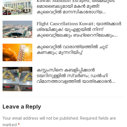
Kuwait Manhunt Escaped; അമ്മയുടെ
മൊബൈലുമായി മകൻ മുങ്ങി!
കുവൈറ്റിൽ മാനസികാരോഗ്യ
കേന്ദ്രത്തിൽ നിന്ന് ചാടിപ്പോയ
യുവാവിനായി പോലീസ് തിരച്ചിൽ
Flight Cancellations Kuwait; യാത്രക്കാർ
ശ്രദ്ധിക്കുക! യുഎഇയിൽ നിന്ന്
കുവൈറ്റിലേക്കും ബഹ്‌റൈനിലേക്കും
വിമാനങ്ങൾ റദ്ദാക്കി; പുതിയ വിവരങ്ങൾ
ഇങ്ങനെ
കുവൈറ്റിൽ വാരാന്ത്യത്തിൽ ചൂട്
കണക്കും; മുന്നറിയിപ്പ്
കസ്റ്റംസിനെ കബളിപ്പിക്കാൻ
ടയറിനുള്ളിൽ സ്വർണം; ഡൽഹി
വിമാനത്താവളത്തിൽ യാത്രക്കാരൻ
പിടിയിൽ
Leave a Reply
Your email address will not be published.
Required fields are
marked
*