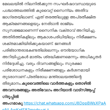
മേഖലയിൽ നിലനിൽക്കുന്ന സംഘർഷാവസ്ഥയുടെ
പശ്ചാത്തലത്തിൽ കുവൈറ്റ് സൈന്യം അതീവ
ജാഗ്രതയിലാണ്. ഏത് തരത്തിലുള്ള അപ്രതീക്ഷിത
ആക്രമണങ്ങളെയും നേരിടാൻ രാജ്യം
സുസജ്ജമാണെന്ന് സൈനിക വക്താവ് അറിയിച്ചു.
അതിർത്തികളിലും ആകാശപരിധിയിലും നിരീക്ഷണം
ശക്തമാക്കിയിരിക്കുകയാണ്. ജനങ്ങൾ
പരിഭ്രാന്തരാകേണ്ടതില്ലെന്നും ഔദ്യോഗിക
അറിയിപ്പുകൾ മാത്രം ശ്രദ്ധിക്കണമെന്നും അധികൃതർ
നിർദ്ദേശിച്ചു. വരും ദിവസങ്ങളിലും സുരക്ഷാ
പരിശോധനകളും നിരീക്ഷണങ്ങളും കർശനമായി
തുടരാനാണ് പ്രതിരോധ മന്ത്രാലയത്തിന്റെ
തീരുമാനം.
കുവൈത്തിലെ വാർത്തകളും തൊഴിൽ
അവസരങ്ങളും അതിവേഗം അറിയാൻ വാട്സ്ആപ്പ്
ഗ്രൂപ്പിൽ
അംഗമാകൂ
https://chat.whatsapp.com/J8DppBWsXPaA
oNLAwKnfF8?mode=gi_t