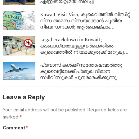
എണ്ണക്കയറ്റുമതി നിലച്ചു
Kuwait Visit Visa; കുവൈത്തിൽ വിസിറ്റ്
വിസ താമസ വിസയാക്കാൻ പുതിയ
നിബന്ധനകൾ; ആർക്കെല്ലാം
അപേക്ഷിക്കാം?
Legal crackdown in Kuwait;
കടബാധ്യതയുള്ളവർക്കെതിരെ
കുവൈത്തിൽ നിയമക്കുരുക്ക് മുറുകുന്നു;
ജൂണിൽ മാത്രം 4,357 പേർക്ക്
യാത്രാവിലക്ക്
പ്രവാസികൾക്ക് സന്തോഷവാർത്ത;
കുവൈറ്റിലേക്ക് പ്രമുഖ വിമാന
സർവീസുകൾ പുനരാരംഭിക്കുന്നു
Leave a Reply
Your email address will not be published.
Required fields are
marked
*
Comment
*