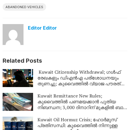
ABANDONED VEHICLES
Editor Editor
Related Posts
Kuwait Citizenship Withdrawal; ഗൾഫ്
രേഖകളും ഡിഎൻഎ പരിശോധനയും
തുണച്ചു; കുവൈത്തിൽ വ്യാജ പൗരത്വം
നേടിയ 344 പേർ പുറത്ത്
Kuwait Remittance New Rules;
കുവൈത്തിൽ പണമയക്കാൻ പുതിയ
നിബന്ധന; 3,000 ദിനാറിന് മുകളിൽ ബാങ്ക്
സ്റ്റേറ്റ്‌മെന്റ് നിർബന്ധം
Kuwait Oil Hormuz Crisis; ഹോർമുസ്
പ്രതിസന്ധി: കുവൈത്തിൽ നിന്നുള്ള