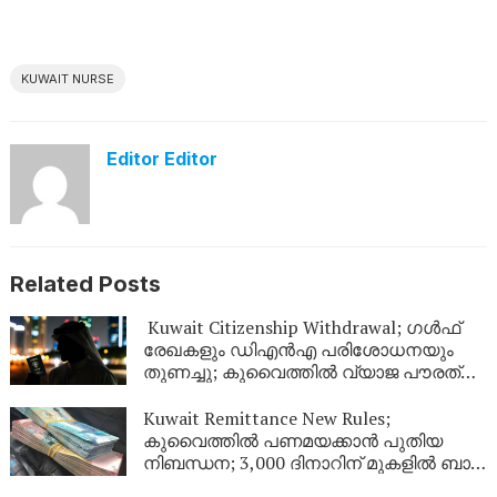
KUWAIT NURSE
Editor Editor
Related Posts
Kuwait Citizenship Withdrawal; ഗൾഫ്
രേഖകളും ഡിഎൻഎ പരിശോധനയും
തുണച്ചു; കുവൈത്തിൽ വ്യാജ പൗരത്വം
നേടിയ 344 പേർ പുറത്ത്
Kuwait Remittance New Rules;
കുവൈത്തിൽ പണമയക്കാൻ പുതിയ
നിബന്ധന; 3,000 ദിനാറിന് മുകളിൽ ബാങ്ക്
സ്റ്റേറ്റ്‌മെന്റ് നിർബന്ധം