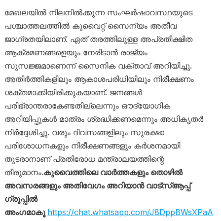
മേഖലയിൽ നിലനിൽക്കുന്ന സംഘർഷാവസ്ഥയുടെ
പശ്ചാത്തലത്തിൽ കുവൈറ്റ് സൈന്യം അതീവ
ജാഗ്രതയിലാണ്. ഏത് തരത്തിലുള്ള അപ്രതീക്ഷിത
ആക്രമണങ്ങളെയും നേരിടാൻ രാജ്യം
സുസജ്ജമാണെന്ന് സൈനിക വക്താവ് അറിയിച്ചു.
അതിർത്തികളിലും ആകാശപരിധിയിലും നിരീക്ഷണം
ശക്തമാക്കിയിരിക്കുകയാണ്. ജനങ്ങൾ
പരിഭ്രാന്തരാകേണ്ടതില്ലെന്നും ഔദ്യോഗിക
അറിയിപ്പുകൾ മാത്രം ശ്രദ്ധിക്കണമെന്നും അധികൃതർ
നിർദ്ദേശിച്ചു. വരും ദിവസങ്ങളിലും സുരക്ഷാ
പരിശോധനകളും നിരീക്ഷണങ്ങളും കർശനമായി
തുടരാനാണ് പ്രതിരോധ മന്ത്രാലയത്തിന്റെ
തീരുമാനം.
കുവൈത്തിലെ വാർത്തകളും തൊഴിൽ
അവസരങ്ങളും അതിവേഗം അറിയാൻ വാട്സ്ആപ്പ്
ഗ്രൂപ്പിൽ
അംഗമാകൂ
https://chat.whatsapp.com/J8DppBWsXPaA