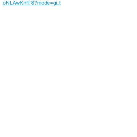
oNLAwKnfF8?mode=gi_t