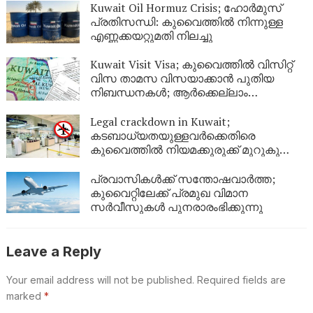
Kuwait Oil Hormuz Crisis; ഹോർമുസ്
പ്രതിസന്ധി: കുവൈത്തിൽ നിന്നുള്ള
എണ്ണക്കയറ്റുമതി നിലച്ചു
Kuwait Visit Visa; കുവൈത്തിൽ വിസിറ്റ്
വിസ താമസ വിസയാക്കാൻ പുതിയ
നിബന്ധനകൾ; ആർക്കെല്ലാം
അപേക്ഷിക്കാം?
Legal crackdown in Kuwait;
കടബാധ്യതയുള്ളവർക്കെതിരെ
കുവൈത്തിൽ നിയമക്കുരുക്ക് മുറുകുന്നു;
ജൂണിൽ മാത്രം 4,357 പേർക്ക്
യാത്രാവിലക്ക്
പ്രവാസികൾക്ക് സന്തോഷവാർത്ത;
കുവൈറ്റിലേക്ക് പ്രമുഖ വിമാന
സർവീസുകൾ പുനരാരംഭിക്കുന്നു
Leave a Reply
Your email address will not be published.
Required fields are
marked
*