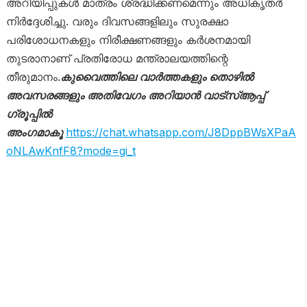
അറിയിപ്പുകൾ മാത്രം ശ്രദ്ധിക്കണമെന്നും അധികൃതർ
നിർദ്ദേശിച്ചു. വരും ദിവസങ്ങളിലും സുരക്ഷാ
പരിശോധനകളും നിരീക്ഷണങ്ങളും കർശനമായി
തുടരാനാണ് പ്രതിരോധ മന്ത്രാലയത്തിന്റെ
തീരുമാനം.
കുവൈത്തിലെ വാർത്തകളും തൊഴിൽ
അവസരങ്ങളും അതിവേഗം അറിയാൻ വാട്സ്ആപ്പ്
ഗ്രൂപ്പിൽ
അംഗമാകൂ
https://chat.whatsapp.com/J8DppBWsXPaA
oNLAwKnfF8?mode=gi_t