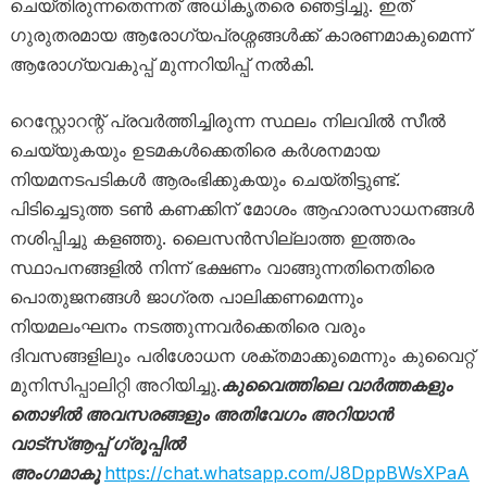
ചെയ്തിരുന്നതെന്നത് അധികൃതരെ ഞെട്ടിച്ചു. ഇത്
ഗുരുതരമായ ആരോഗ്യപ്രശ്നങ്ങൾക്ക് കാരണമാകുമെന്ന്
ആരോഗ്യവകുപ്പ് മുന്നറിയിപ്പ് നൽകി.
റെസ്റ്റോറന്റ് പ്രവർത്തിച്ചിരുന്ന സ്ഥലം നിലവിൽ സീൽ
ചെയ്യുകയും ഉടമകൾക്കെതിരെ കർശനമായ
നിയമനടപടികൾ ആരംഭിക്കുകയും ചെയ്തിട്ടുണ്ട്.
പിടിച്ചെടുത്ത ടൺ കണക്കിന് മോശം ആഹാരസാധനങ്ങൾ
നശിപ്പിച്ചു കളഞ്ഞു. ലൈസൻസില്ലാത്ത ഇത്തരം
സ്ഥാപനങ്ങളിൽ നിന്ന് ഭക്ഷണം വാങ്ങുന്നതിനെതിരെ
പൊതുജനങ്ങൾ ജാഗ്രത പാലിക്കണമെന്നും
നിയമലംഘനം നടത്തുന്നവർക്കെതിരെ വരും
ദിവസങ്ങളിലും പരിശോധന ശക്തമാക്കുമെന്നും കുവൈറ്റ്
മുനിസിപ്പാലിറ്റി അറിയിച്ചു.
കുവൈത്തിലെ വാർത്തകളും
തൊഴിൽ അവസരങ്ങളും അതിവേഗം അറിയാൻ
വാട്സ്ആപ്പ് ഗ്രൂപ്പിൽ
അംഗമാകൂ
https://chat.whatsapp.com/J8DppBWsXPaA