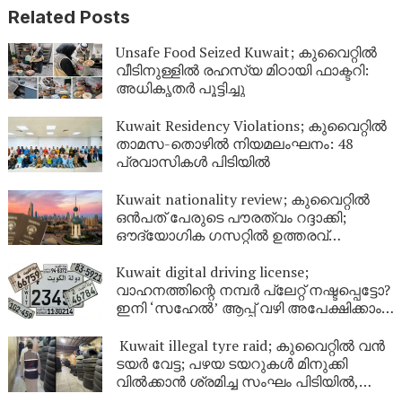
Related Posts
Unsafe Food Seized Kuwait; കുവൈറ്റിൽ
വീടിനുള്ളിൽ രഹസ്യ മിഠായി ഫാക്ടറി:
അധികൃതർ പൂട്ടിച്ചു
Kuwait Residency Violations; കുവൈറ്റിൽ
താമസ-തൊഴിൽ നിയമലംഘനം: 48
പ്രവാസികൾ പിടിയിൽ
Kuwait nationality review; കുവൈറ്റിൽ
ഒൻപത് പേരുടെ പൗരത്വം റദ്ദാക്കി;
ഔദ്യോഗിക ഗസറ്റിൽ ഉത്തരവ്
പുറത്തിറങ്ങി
Kuwait digital driving license;
വാഹനത്തിന്റെ നമ്പര്‍ പ്ലേറ്റ് നഷ്ടപ്പെട്ടോ?
ഇനി ‘സഹേൽ’ ആപ്പ് വഴി അപേക്ഷിക്കാം;
കുവൈറ്റിൽ പുതിയ ഡിജിറ്റൽ സേവനം
ഉടൻ
Kuwait illegal tyre raid; കുവൈറ്റിൽ വൻ
ടയർ വേട്ട; പഴയ ടയറുകൾ മിനുക്കി
വിൽക്കാൻ ശ്രമിച്ച സംഘം പിടിയിൽ,
പിടിച്ചെടുത്തത് ആയിരത്തിലധികം