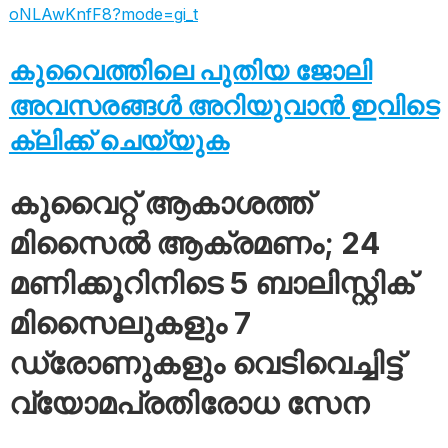
oNLAwKnfF8?mode=gi_t
കുവൈത്തിലെ പുതിയ ജോലി
അവസരങ്ങൾ അറിയുവാൻ ഇവിടെ
ക്ലിക്ക് ചെയ്യുക
കുവൈറ്റ് ആകാശത്ത്
മിസൈൽ ആക്രമണം; 24
മണിക്കൂറിനിടെ 5 ബാലിസ്റ്റിക്
മിസൈലുകളും 7
ഡ്രോണുകളും വെടിവെച്ചിട്ട്
വ്യോമപ്രതിരോധ സേന