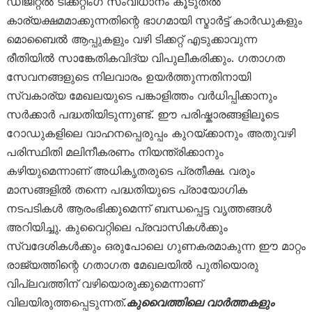
ഡിജിറ്റൽ ടിക്കറ്റിംഗ് സംവിധാനം കൂടുതൽ
കാര്യക്ഷമമാക്കുന്നതിന്റെ ഭാഗമായി സ്മാർട്ട് കാർഡുകളും
മൊബൈൽ ആപ്പുകളും വഴി ടിക്കറ്റ് എടുക്കാവുന്ന
രീതിയിൽ സാങ്കേതികവിദ്യ വിപുലീകരിക്കും. ഗതാഗത
സേവനങ്ങളുടെ നിലവാരം ഉയർത്തുന്നതിനായി
സ്വകാര്യ മേഖലയുടെ പങ്കാളിത്തം വർധിപ്പിക്കാനും
സർക്കാർ പദ്ധതിയിടുന്നുണ്ട്. ഈ പരിഷ്കാരങ്ങളിലൂടെ
റോഡുകളിലെ വാഹനപ്പെരുപ്പം കുറയ്ക്കാനും അതുവഴി
പരിസ്ഥിതി മലിനീകരണം നിയന്ത്രിക്കാനും
കഴിയുമെന്നാണ് അധികൃതരുടെ പ്രതീക്ഷ. വരും
മാസങ്ങളിൽ തന്നെ പദ്ധതിയുടെ പ്രായോഗിക
നടപടികൾ ആരംഭിക്കുമെന്ന് ബന്ധപ്പെട്ട വൃത്തങ്ങൾ
അറിയിച്ചു. കുവൈറ്റിലെ പ്രവാസികൾക്കും
സ്വദേശികൾക്കും ഒരുപോലെ ഗുണകരമാകുന്ന ഈ മാറ്റം
രാജ്യത്തിന്റെ ഗതാഗത മേഖലയിൽ പുതിയൊരു
വിപ്ലവത്തിന് വഴിയൊരുക്കുമെന്നാണ്
വിലയിരുത്തപ്പെടുന്നത്.
കുവൈത്തിലെ വാർത്തകളും