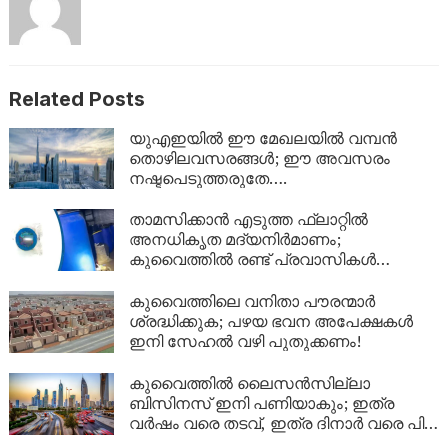
Related Posts
യുഎഇയിൽ ഈ മേഖലയിൽ വമ്പൻ
തൊഴിലവസരങ്ങൾ; ഈ അവസരം
നഷ്ടപെടുത്തരുതേ….
താമസിക്കാൻ എടുത്ത ഫ്ലാറ്റിൽ
അനധികൃത മദ്യനിർമാണം;
കുവൈത്തിൽ രണ്ട് പ്രവാസികൾ
അറസ്റ്റിൽ
കുവൈത്തിലെ വനിതാ പൗരന്മാർ
ശ്രദ്ധിക്കുക; പഴയ ഭവന അപേക്ഷകൾ
ഇനി സേഹൽ വഴി പുതുക്കണം!
കുവൈത്തിൽ ലൈസൻസില്ലാ
ബിസിനസ് ഇനി പണിയാകും; ഇത്ര
വർഷം വരെ തടവ്, ഇത്ര ദിനാർ വരെ പിഴ,
പ്രവാസികൾക്ക് നാടുകടത്തലും!