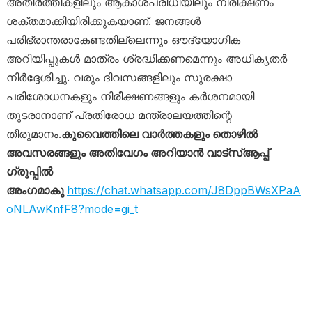
അതിർത്തികളിലും ആകാശപരിധിയിലും നിരീക്ഷണം
ശക്തമാക്കിയിരിക്കുകയാണ്. ജനങ്ങൾ
പരിഭ്രാന്തരാകേണ്ടതില്ലെന്നും ഔദ്യോഗിക
അറിയിപ്പുകൾ മാത്രം ശ്രദ്ധിക്കണമെന്നും അധികൃതർ
നിർദ്ദേശിച്ചു. വരും ദിവസങ്ങളിലും സുരക്ഷാ
പരിശോധനകളും നിരീക്ഷണങ്ങളും കർശനമായി
തുടരാനാണ് പ്രതിരോധ മന്ത്രാലയത്തിന്റെ
തീരുമാനം.
കുവൈത്തിലെ വാർത്തകളും തൊഴിൽ
അവസരങ്ങളും അതിവേഗം അറിയാൻ വാട്സ്ആപ്പ്
ഗ്രൂപ്പിൽ
അംഗമാകൂ
https://chat.whatsapp.com/J8DppBWsXPaA
oNLAwKnfF8?mode=gi_t