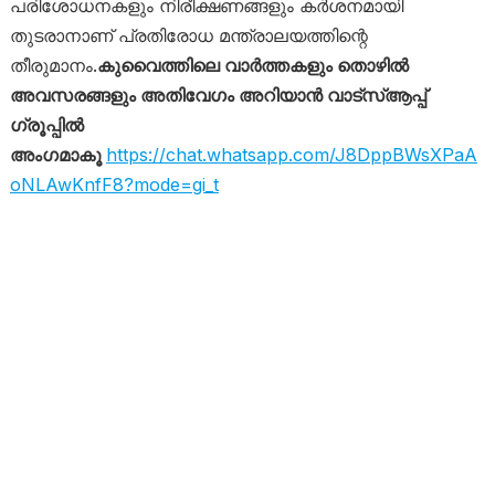
പരിശോധനകളും നിരീക്ഷണങ്ങളും കർശനമായി
തുടരാനാണ് പ്രതിരോധ മന്ത്രാലയത്തിന്റെ
തീരുമാനം.
കുവൈത്തിലെ വാർത്തകളും തൊഴിൽ
അവസരങ്ങളും അതിവേഗം അറിയാൻ വാട്സ്ആപ്പ്
ഗ്രൂപ്പിൽ
അംഗമാകൂ
https://chat.whatsapp.com/J8DppBWsXPaA
oNLAwKnfF8?mode=gi_t