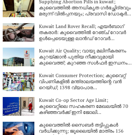
Supplying Abortion Pills ​in kuwait;
കുവൈത്തിൽ അനധികൃത ഗർഭച്ഛിദ്രവും
മരുന്ന് വിൽപ്പനയും; പ്രവാസി ഡോക്ടർ
അറസ്റ്റിൽ
Kuwait Land Rover Recall; എയർബാഗ്
തകരാർ: കുവൈത്തിൽ റേഞ്ച് റോവർ
ഉൾപ്പെടെയുള്ള ലാൻഡ് റോവർ
വാഹനങ്ങൾ തിരിച്ചുവിളിക്കുന്നു
Kuwait Air Quality; വായു മലിനീകരണം
കുറയ്ക്കാൻ പുതിയ നീക്കവുമായി
കുവൈത്ത്; കുറഞ്ഞ സൾഫർ ഇന്ധനം
വിതരണം തുടങ്ങി
Kuwait Consumer Protection; കുവൈറ്റ്
വിപണികളിൽ മന്ത്രാലയത്തിന്റെ വൻ
റെയ്ഡ്; 1398 വ്യാപാര
സ്ഥാപനങ്ങൾക്കെതിരെ കർശന നടപടി
Kuwait Co-op Sector Age Limit;
കുവൈറ്റിലെ സഹകരണ മേഖലയിൽ 70
കഴിഞ്ഞവർക്ക് ഇനി ജോലി
തുടരാനാവില്ല
കുവൈത്തിൽ സൈബർ തട്ടിപ്പുകൾ
വർധിക്കുന്നു; ജൂലൈയിൽ മാത്രം 156