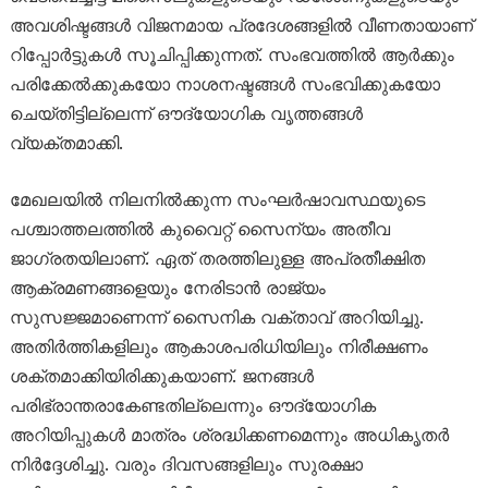
അവശിഷ്ടങ്ങൾ വിജനമായ പ്രദേശങ്ങളിൽ വീണതായാണ്
റിപ്പോർട്ടുകൾ സൂചിപ്പിക്കുന്നത്. സംഭവത്തിൽ ആർക്കും
പരിക്കേൽക്കുകയോ നാശനഷ്ടങ്ങൾ സംഭവിക്കുകയോ
ചെയ്തിട്ടില്ലെന്ന് ഔദ്യോഗിക വൃത്തങ്ങൾ
വ്യക്തമാക്കി.
മേഖലയിൽ നിലനിൽക്കുന്ന സംഘർഷാവസ്ഥയുടെ
പശ്ചാത്തലത്തിൽ കുവൈറ്റ് സൈന്യം അതീവ
ജാഗ്രതയിലാണ്. ഏത് തരത്തിലുള്ള അപ്രതീക്ഷിത
ആക്രമണങ്ങളെയും നേരിടാൻ രാജ്യം
സുസജ്ജമാണെന്ന് സൈനിക വക്താവ് അറിയിച്ചു.
അതിർത്തികളിലും ആകാശപരിധിയിലും നിരീക്ഷണം
ശക്തമാക്കിയിരിക്കുകയാണ്. ജനങ്ങൾ
പരിഭ്രാന്തരാകേണ്ടതില്ലെന്നും ഔദ്യോഗിക
അറിയിപ്പുകൾ മാത്രം ശ്രദ്ധിക്കണമെന്നും അധികൃതർ
നിർദ്ദേശിച്ചു. വരും ദിവസങ്ങളിലും സുരക്ഷാ