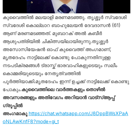
കുവൈത്തിൽ മലയാളി മരണമടഞ്ഞു. തൃശ്ശൂർ സ്വദേശി
സ്വദേശി കൊല്ലാറ ബാഹുലേയൻ ദേവദാസൻ (61)
ആണ് മരണമടഞ്ഞത്. മുബാറക് അൽ കബീർ
ആശുപത്രിയിൽ ചികിത്സയിലായിരുന്നു.തൃശ്ശൂർ
അസോസിയേഷൻ ഓഫ് കുവൈത്ത് അംഗമാണ്,
മൃതദേഹം നാട്ടിലേക്ക് കൊണ്ടു പോകുന്നതിനുള്ള
നടപടിക്രമങ്ങൾ ട്രാസ്ക് ഭാരവാഹികളുടെയും സലീം
കൊമ്മരിയുടെയും നേതൃത്വത്തിൽ
പൂർത്തിയാക്കി.മൃതദേഹം ഇന്ന് ഉച്ചക്ക് നാട്ടിലേക്ക് കൊണ്ടു
പോകും.
കുവൈത്തിലെ വാർത്തകളും തൊഴിൽ
അവസരങ്ങളും അതിവേഗം അറിയാൻ വാട്സ്ആപ്പ്
ഗ്രൂപ്പിൽ
അംഗമാകൂ
https://chat.whatsapp.com/J8DppBWsXPaA
oNLAwKnfF8?mode=gi_t