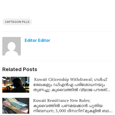
CAPTAGON PILLS
Editor Editor
Related Posts
Kuwait Citizenship Withdrawal; ഗൾഫ്
രേഖകളും ഡിഎൻഎ പരിശോധനയും
തുണച്ചു; കുവൈത്തിൽ വ്യാജ പൗരത്വം
നേടിയ 344 പേർ പുറത്ത്
Kuwait Remittance New Rules;
കുവൈത്തിൽ പണമയക്കാൻ പുതിയ
നിബന്ധന; 3,000 ദിനാറിന് മുകളിൽ ബാങ്ക്