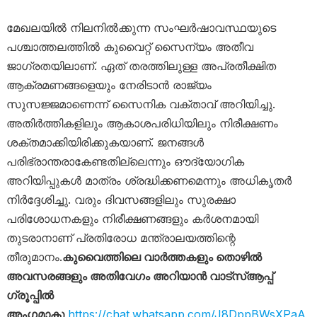
മേഖലയിൽ നിലനിൽക്കുന്ന സംഘർഷാവസ്ഥയുടെ
പശ്ചാത്തലത്തിൽ കുവൈറ്റ് സൈന്യം അതീവ
ജാഗ്രതയിലാണ്. ഏത് തരത്തിലുള്ള അപ്രതീക്ഷിത
ആക്രമണങ്ങളെയും നേരിടാൻ രാജ്യം
സുസജ്ജമാണെന്ന് സൈനിക വക്താവ് അറിയിച്ചു.
അതിർത്തികളിലും ആകാശപരിധിയിലും നിരീക്ഷണം
ശക്തമാക്കിയിരിക്കുകയാണ്. ജനങ്ങൾ
പരിഭ്രാന്തരാകേണ്ടതില്ലെന്നും ഔദ്യോഗിക
അറിയിപ്പുകൾ മാത്രം ശ്രദ്ധിക്കണമെന്നും അധികൃതർ
നിർദ്ദേശിച്ചു. വരും ദിവസങ്ങളിലും സുരക്ഷാ
പരിശോധനകളും നിരീക്ഷണങ്ങളും കർശനമായി
തുടരാനാണ് പ്രതിരോധ മന്ത്രാലയത്തിന്റെ
തീരുമാനം.
കുവൈത്തിലെ വാർത്തകളും തൊഴിൽ
അവസരങ്ങളും അതിവേഗം അറിയാൻ വാട്സ്ആപ്പ്
ഗ്രൂപ്പിൽ
അംഗമാകൂ
https://chat.whatsapp.com/J8DppBWsXPaA