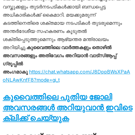
വസ്തുക്കളും തുടര്‍നടപടികൾക്കായി ബന്ധപ്പെട്ട
അധികാരികൾക്ക് കൈമാറി. മയക്കുമരുന്ന്
കടത്തിനെതിരെ ശക്തമായ നടപടികൾ തുടരുമെന്നും
അന്തർദേശീയ സഹകരണം കൂടുതൽ
ശക്തിപ്പെടുത്തുമെന്നും ആഭ്യന്തര മന്ത്രാലയം
അറിയിച്ചു.
കുവൈത്തിലെ വാർത്തകളും തൊഴിൽ
അവസരങ്ങളും അതിവേഗം അറിയാൻ വാട്സ്ആപ്പ്
ഗ്രൂപ്പിൽ
അംഗമാകൂ
https://chat.whatsapp.com/J8DppBWsXPaA
oNLAwKnfF8?mode=gi_t
കുവൈത്തിലെ പുതിയ ജോലി
അവസരങ്ങൾ അറിയുവാൻ ഇവിടെ
ക്ലിക്ക് ചെയ്യുക