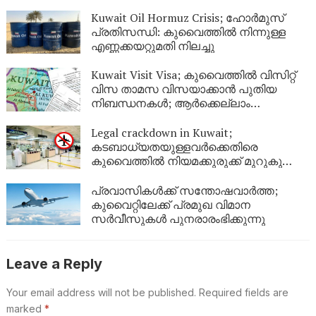
സ്റ്റേറ്റ്‌മെന്റ് നിർബന്ധം
Kuwait Oil Hormuz Crisis; ഹോർമുസ്
പ്രതിസന്ധി: കുവൈത്തിൽ നിന്നുള്ള
എണ്ണക്കയറ്റുമതി നിലച്ചു
Kuwait Visit Visa; കുവൈത്തിൽ വിസിറ്റ്
വിസ താമസ വിസയാക്കാൻ പുതിയ
നിബന്ധനകൾ; ആർക്കെല്ലാം
അപേക്ഷിക്കാം?
Legal crackdown in Kuwait;
കടബാധ്യതയുള്ളവർക്കെതിരെ
കുവൈത്തിൽ നിയമക്കുരുക്ക് മുറുകുന്നു;
ജൂണിൽ മാത്രം 4,357 പേർക്ക്
യാത്രാവിലക്ക്
പ്രവാസികൾക്ക് സന്തോഷവാർത്ത;
കുവൈറ്റിലേക്ക് പ്രമുഖ വിമാന
സർവീസുകൾ പുനരാരംഭിക്കുന്നു
Leave a Reply
Your email address will not be published.
Required fields are
marked
*