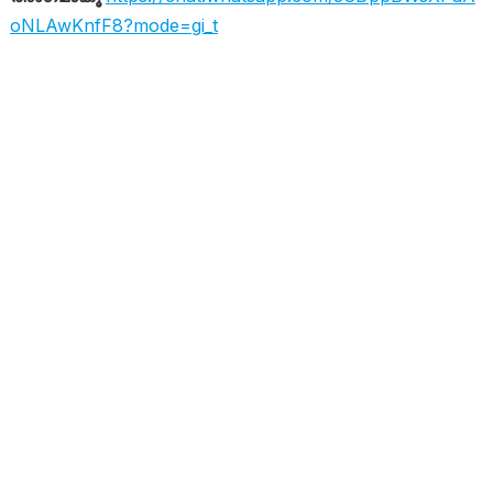
oNLAwKnfF8?mode=gi_t