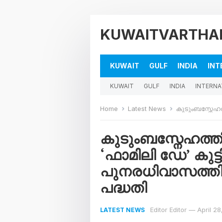
KUWAITVARTHA
KUWAIT
GULF
INDIA
INT
KUWAIT
GULF
INDIA
INTERNA
Home
Latest News
കുടുംബസ്നേഹത്തിൽ പു
കുടുംബസ്നേഹത്ത
‘ഫാമിലി ഡേ’ കുട്
പുനരധിവാസത്തി
പദ്ധതി
Editor Editor
—
April 2
LATEST NEWS