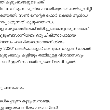
കുടുംബങ്ങളുടെ പങ്ക്
ിലി ഡേ’ എന്ന പുതിയ പദ്ധതിയുമായി കമ്മ്യൂണിറ്റി
ംഗത്തെത്തി. സൺ സെന്റർ ഫോർ കെയർ ആൻഡ്
ടപ്പാക്കുന്നത്. കുടുംബബന്ധം
ികളെ സമൂഹത്തിലേക്ക് തിരിച്ചുകൊണ്ടുവരുന്നതാണ്
കുടുംബസാന്നിധ്യം ഒരു ചികിത്സാപരമായ
വാസം ഫലപ്രദമാക്കാനാണ് ശ്രമം.
ly 2026’ ലക്ഷ്യങ്ങളോട് അനുബന്ധിച്ചാണ് പദ്ധതി
കുടുംബവും കുട്ടിയും തമ്മിലുള്ള വിശ്വാസവും
്കാൻ ഇത് സഹായിക്കുമെന്ന് അധികൃതർ
കുടുംബസംഗമം
ഉൾപ്പെടുന്ന കുടുംബസമയം
ലുള്ള ആശയവിനിമയ പരിപാടികൾ