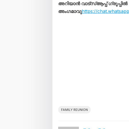
അറിയാൻ വാട്സ്ആപ്പ് ഗ്രൂപ്പിൽ
അംഗമാവു
https://chat.whats
FAMILY REUNION