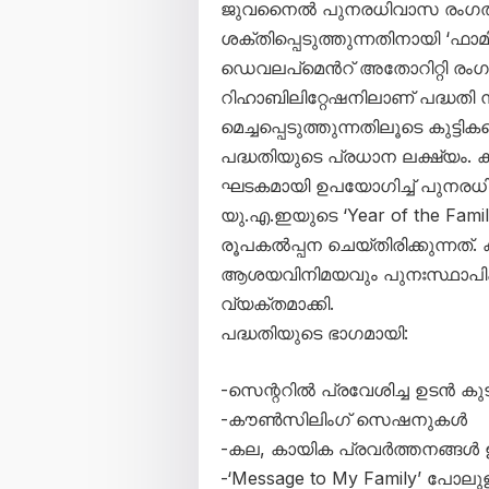
ജുവനൈൽ പുനരധിവാസ രംഗത്ത് 
ശക്തിപ്പെടുത്തുന്നതിനായി ‘ഫാമ
ഡെവലപ്മെൻറ് അതോറിറ്റി ര
റിഹാബിലിറ്റേഷനിലാണ് പദ്ധതി ന
മെച്ചപ്പെടുത്തുന്നതിലൂടെ കുട്ട
പദ്ധതിയുടെ പ്രധാന ലക്ഷ്യം. 
ഘടകമായി ഉപയോഗിച്ച് പുനരധി
യു.എ.ഇയുടെ ‘Year of the Fami
രൂപകൽപ്പന ചെയ്തിരിക്കുന്നത്. 
ആശയവിനിമയവും പുനഃസ്ഥാപിക
വ്യക്തമാക്കി.
പദ്ധതിയുടെ ഭാഗമായി:
-സെന്ററിൽ പ്രവേശിച്ച ഉടൻ 
-കൗൺസിലിംഗ് സെഷനുകൾ
-കല, കായിക പ്രവർത്തനങ്ങൾ 
-‘Message to My Family’ പോ