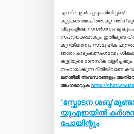
എന്നിവ ഉൾപ്പെടുത്തിയിട്ടുണ്ട്.
കുട്ടികൾ മോചിതരാകുന്നതിന് മു
വീടുകളിലെ സന്ദർശനങ്ങളിലൂടെ
സഹായകരമാകും. ഇതിലൂടെ വീണ്ടു
കുറയ്ക്കാനും സാമൂഹിക പുനരധി
ഓരോ കുടുംബസംഗമവും ശിക്ഷാ
കുട്ടിയുടെ മാനസിക വളർച്ചക്കും
സഹായിക്കുന്ന രീതിയിലാണ് ക്രമീകര
തൊഴിൽ അവസരങ്ങളും അതിവേഗം 
അംഗമാവുക
https://chat.wha
‘സ്ഫോടന ശബ്ദ’മുണ്
യുഎഇയിൽ കർശന നട
പോയിന്റും