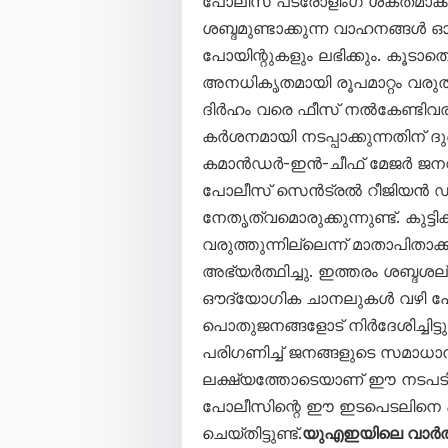
പോലീസ് പട്രോളിംഗ് ശക്തമാക്കി
ശബ്ദമുണ്ടാക്കുന്ന വാഹനങ്ങൾ ഓടി
പോയിന്റുകളും ലഭിക്കും. കൂടാത
അനധികൃതമായി രൂപമാറ്റം വരുത
ദിർഹം വരെ ഫീസ് നൽകേണ്ടിവര
കർശനമായി നടപ്പാക്കുന്നതിന് ദ
കമാൻഡർ-ഇൻ-ചീഫ് മേജർ ജന
പോലീസ് സെൻട്രൽ റീജിയൻ 
നേതൃത്വമൊരുക്കുന്നുണ്ട്. കു
വരുത്തുന്നില്ലെന്ന് മാതാപിതാ
അഭ്യർത്ഥിച്ചു. ഇത്തരം ശബ്ദശല്യ
ഔദ്യോഗിക ചാനലുകൾ വഴി പോ
പൊതുജനങ്ങളോട് നിർദേശിച്ചിട
പരിഗണിച്ച് ജനങ്ങളുടെ സമാധാന
ലക്ഷ്യത്തോടെയാണ് ഈ നടപടിക
പോലീസിന്റെ ഈ ഇടപെടലിനെ 
ചെയ്തിട്ടുണ്ട്.
യുഎഇയിലെ വാർത