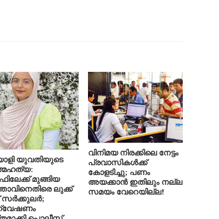
വിനിമയ നിരക്കിലെ നേട്ടം
ാളി യുവതിയുടെ
പ്രവാസികൾക്ക്
്മഹത്യ:
കോളടിച്ചു; പണം
ിലേക്ക് മുങ്ങിയ
അയക്കാൻ ഇതിലും നല്ല
്താവിനെതിരെ ലുക്ക്
സമയം വേറെയില്ല!
് സർക്കുലർ;
്വേഷണം
തമാക്കി പൊലീസ്