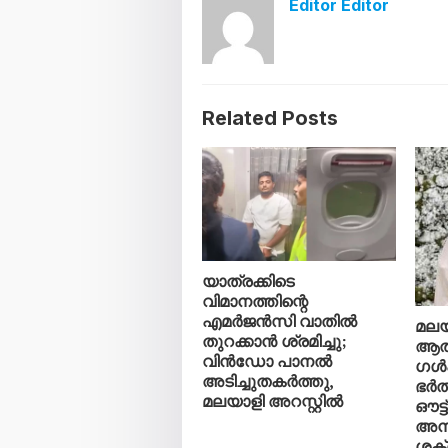
Editor Editor
Related Posts
യാത്രക്കിടെ
വിമാനത്തിന്റെ
എമർജൻസി വാതിൽ
മലയ
തുറക്കാൻ ശ്രമിച്ചു;
ആത
വിൻഡോ പാനൽ
ഗൾഫ
അടിച്ചുതകർത്തു,
ഭർത
മലയാളി അറസ്റ്റിൽ
ഔട്ട
അന
ശക്