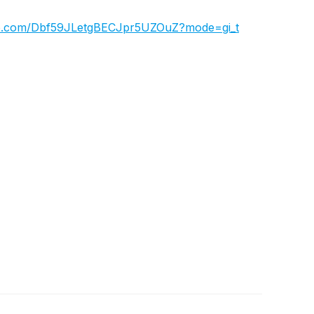
app.com/Dbf59JLetgBECJpr5UZOuZ?mode=gi_t