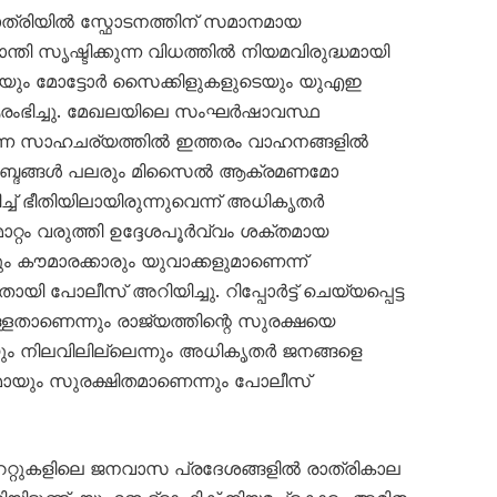
്രിയിൽ സ്ഫോടനത്തിന് സമാനമായ
ാന്തി സൃഷ്ടിക്കുന്ന വിധത്തിൽ നിയമവിരുദ്ധമായി
ടെയും മോട്ടോർ സൈക്കിളുകളുടെയും യുഎഇ
ഭിച്ചു. മേഖലയിലെ സംഘർഷാവസ്ഥ
ന്ന സാഹചര്യത്തിൽ ഇത്തരം വാഹനങ്ങളിൽ
യർ’ ശബ്ദങ്ങൾ പലരും മിസൈൽ ആക്രമണമോ
ച്ച് ഭീതിയിലായിരുന്നുവെന്ന് അധികൃതർ
റ്റം വരുത്തി ഉദ്ദേശപൂർവ്വം ശക്തമായ
ും കൗമാരക്കാരും യുവാക്കളുമാണെന്ന്
പോലീസ് അറിയിച്ചു. റിപ്പോർട്ട് ചെയ്യപ്പെട്ട
്ളതാണെന്നും രാജ്യത്തിന്റെ സുരക്ഷയെ
ും നിലവിലില്ലെന്നും അധികൃതർ ജനങ്ങളെ
ണമായും സുരക്ഷിതമാണെന്നും പോലീസ്
േറ്റുകളിലെ ജനവാസ പ്രദേശങ്ങളിൽ രാത്രികാല