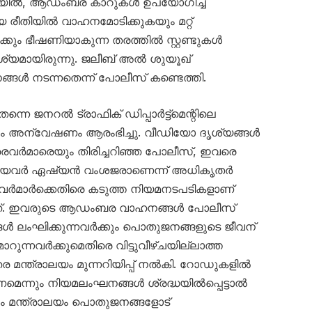
ോയിൽ, ആഡംബര കാറുകൾ ഉപയോഗിച്ച്
ീതിയിൽ വാഹനമോടിക്കുകയും മറ്റ്
്കും ഭീഷണിയാകുന്ന തരത്തിൽ സ്റ്റണ്ടുകൾ
ൃശ്യമായിരുന്നു. ജലീബ് അൽ ശുയൂഖ്
ൾ നടന്നതെന്ന് പോലീസ് കണ്ടെത്തി.
്നെ ജനറൽ ട്രാഫിക് ഡിപ്പാർട്ട്‌മെന്റിലെ
ഗം അന്വേഷണം ആരംഭിച്ചു. വീഡിയോ ദൃശ്യങ്ങൾ
ൈവർമാരെയും തിരിച്ചറിഞ്ഞ പോലീസ്, ഇവരെ
യിലായവർ ഏഷ്യൻ വംശജരാണെന്ന് അധികൃതർ
രൈവർമാർക്കെതിരെ കടുത്ത നിയമനടപടികളാണ്
കുന്നത്. ഇവരുടെ ആഡംബര വാഹനങ്ങൾ പോലീസ്
്ങൾ ലംഘിക്കുന്നവർക്കും പൊതുജനങ്ങളുടെ ജീവന്
ുന്നവർക്കുമെതിരെ വിട്ടുവീഴ്ചയില്ലാത്ത
ര മന്ത്രാലയം മുന്നറിയിപ്പ് നൽകി. റോഡുകളിൽ
െന്നും നിയമലംഘനങ്ങൾ ശ്രദ്ധയിൽപ്പെട്ടാൽ
 മന്ത്രാലയം പൊതുജനങ്ങളോട്