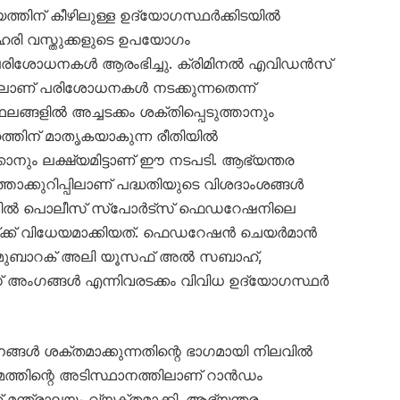
ത്തിന് കീഴിലുള്ള ഉദ്യോഗസ്ഥർക്കിടയിൽ
 ലഹരി വസ്തുക്കളുടെ ഉപയോഗം
 പരിശോധനകൾ ആരംഭിച്ചു. ക്രിമിനൽ എവിഡൻസ്
വത്തിലാണ് പരിശോധനകൾ നടക്കുന്നതെന്ന്
ഥലങ്ങളിൽ അച്ചടക്കം ശക്തിപ്പെടുത്താനും
തിന് മാതൃകയാകുന്ന രീതിയിൽ
പാക്കാനും ലക്ഷ്യമിട്ടാണ് ഈ നടപടി. ആഭ്യന്തര
ത്താക്കുറിപ്പിലാണ് പദ്ധതിയുടെ വിശദാംശങ്ങൾ
ടത്തിൽ പൊലീസ് സ്പോർട്സ് ഫെഡറേഷനിലെ
്ക് വിധേയമാക്കിയത്. ഫെഡറേഷൻ ചെയർമാൻ
 മുബാറക് അലി യൂസഫ് അൽ സബാഹ്,
 അംഗങ്ങൾ എന്നിവരടക്കം വിവിധ ഉദ്യോഗസ്ഥർ
്തനങ്ങൾ ശക്തമാക്കുന്നതിന്റെ ഭാഗമായി നിലവിൽ
യമത്തിന്റെ അടിസ്ഥാനത്തിലാണ് റാൻഡം
ന്ത്രാലയം വ്യക്തമാക്കി. ആഭ്യന്തര