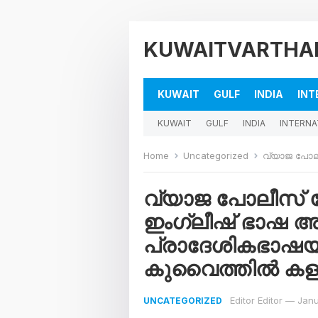
KUWAITVARTHA
KUWAIT
GULF
INDIA
INT
KUWAIT
GULF
INDIA
INTERNA
Home
Uncategorized
വ്യാജ പോലീസ് വേഷം പൊള
വ്യാജ പോലീസ് 
ഇംഗ്ലീഷ് ഭാഷ അ
പ്രാദേശികഭാഷയില
കുവൈത്തില്‍ കള്
Editor Editor
—
Janu
UNCATEGORIZED