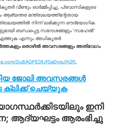
തർ വീണ്ടും ഓർമ്മിപ്പിച്ചു. പ്രവാസികളുടെ
ആഭ്യന്തര മന്ത്രാലയത്തിന്റേതായ
്ത്രാലയത്തിൽ നിന്ന് ലഭിക്കുന്ന ഔദ്യോഗിക
മായി ബന്ധപ്പെട്ട സന്ദേശങ്ങളും ‘സഹേൽ’
ണ് എത്തുക എന്നും അധികൃതർ
ർത്തകളും തൊഴിൽ അവസരങ്ങളും അതിവേഗം
app.com/Du8AGPEDfJfGa0vgu1h2fL
തിയ ജോലി അവസരങ്ങൾ
ക്ലിക്ക് ചെയ്യുക
യോഗസ്ഥർക്കിടയിലും ഇനി
 ആദ്യഘട്ടം ആരംഭിച്ചു