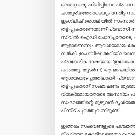
ഒരാളെ ഒരു ഫിലിപ്പിനോ പ്രവ
ചാതുര്യത്തോടെയും നേരിട്ട സം
ഇംഗ്ലീഷ് ശൈലിയിൽ സംസാരിച്
തട്ടിപ്പുകാരനെയാണ് പ്രവാസി സ
സിവിൽ ഐഡി ചോദിച്ചതോടെ, 
ആളാണെന്നും ആവശ്യമായ രേഖ
നൽകി. ഇംഗ്ലീഷ് അറിയില്ലെന്നു
പ്രാദേശിക ഭാഷയായ ‘ഇലോംഗോ’
പറഞ്ഞു. തുടർന്ന്, ആ ഭാഷയിൽ 
ആശയക്കുഴപ്പത്തിലാക്കി. പ്രവ
തട്ടിപ്പുകാരന് സംഭാഷണം തുടര
വ്യക്തമായതോടെ അസഭ്യം പറഞ
സംഭവത്തിന്റെ മുഴുവൻ ദൃശ്യ
പിന്നീട് പുറത്തുവന്നിട്ടുണ്ട്.
ഇത്തരം സംഭവങ്ങളുടെ പശ്ചാത്
വീഡിയോ കോളിലൂടെയോ ഫോൺ 