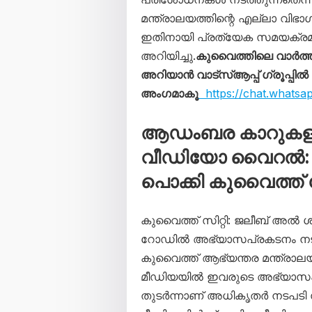
മന്ത്രാലയത്തിന്റെ എല്ലാ വിഭാഗ
ഇതിനായി പ്രത്യേക സമയക്രമം അ
അറിയിച്ചു.
കുവൈത്തിലെ വാർത
അറിയാൻ വാട്സ്ആപ്പ് ഗ്രൂപ്പിൽ
അംഗമാകൂ
https://chat.whats
ആഡംബര കാറുകളു
വീഡിയോ വൈറൽ: 
പൊക്കി കുവൈത്ത്
കുവൈത്ത് സിറ്റി: ജലീബ് അ
റോഡിൽ അഭ്യാസപ്രകടനം നട
കുവൈത്ത് ആഭ്യന്തര മന്ത്രാല
മീഡിയയിൽ ഇവരുടെ അഭ്യാസ
തുടർന്നാണ് അധികൃതർ നടപടി 