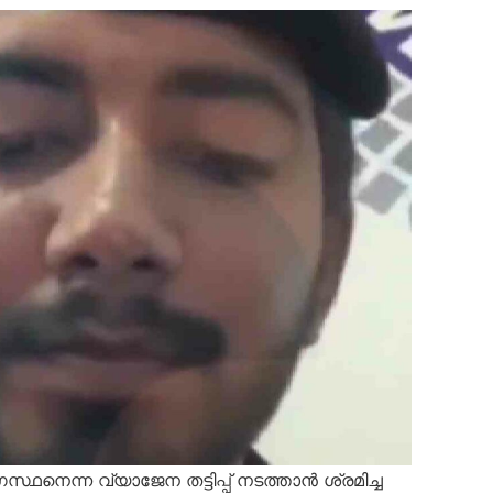
െന്ന വ്യാജേന തട്ടിപ്പ് നടത്താൻ ശ്രമിച്ച