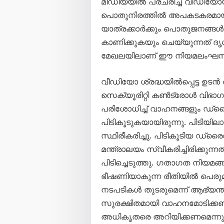
മീഡിയയിൽ പ്രചരിച്ച വീഡിയ
പൊതുനിരത്തിൽ അപകടകരമായ ര
യാത്രക്കാർക്കും പൊതുജനങ്ങൾക
കാണിക്കുകയും ചെയ്യുന്നത് ദ
മേഖലയിലാണ് ഈ നിയമലംഘനങ്ങ
വീഡിയോ ശ്രദ്ധയിൽപ്പെട്ട ഉടൻ തന
സെക്യൂരിറ്റി കൺട്രോൾ വിഭാ
പരിശോധിച്ച് വാഹനങ്ങളും ഡ്ര
പിടികൂടുകയായിരുന്നു. പിടി
സ്ഥിരീകരിച്ചു. പിടികൂടിയ ഡ്
മന്ത്രാലയം സ്വീകരിച്ചിരിക്
പിടിച്ചെടുത്തു. ഗതാഗത നിയമങ
ഭീഷണിയാകുന്ന രീതിയിൽ പെരുമാറ
നടപടികൾ തുടരുമെന്ന് ആഭ്യന്ത
സുരക്ഷിതമായി വാഹനമോടിക്കണമ
അധികൃതരെ അറിയിക്കണമെന്നും