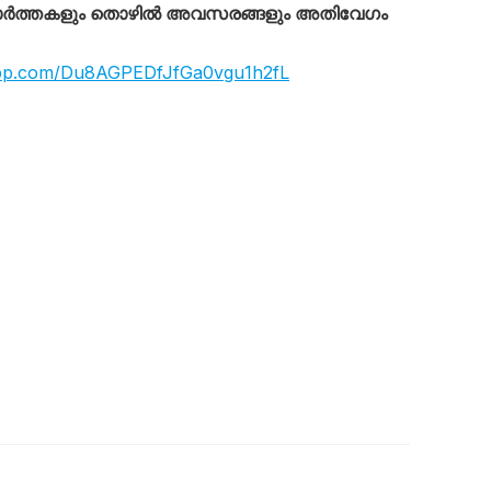
ാർത്തകളും തൊഴിൽ അവസരങ്ങളും അതിവേഗം
app.com/Du8AGPEDfJfGa0vgu1h2fL