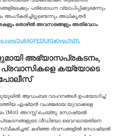
ങ്ങളിലേക്കും പരിശോധന വ്യാപിപ്പിക്കുമെന്നും
ംഗീകരിച്ചിട്ടുണ്ടെന്നും അധികൃതർ
്തകളും തൊഴിൽ അവസരങ്ങളും അതിവേഗം
app.com/Du8AGPEDfJfGa0vgu1h2fL
മായി അഭ്യാസപ്രകടനം,
പ്രവാസികളെ കയ്യോടെ
 പോലീസ്
ൽ ശുയൂഖിൽ ആഡംബര വാഹനങ്ങൾ ഉപയോഗിച്ച്
ത്തിയ ഏഷ്യൻ വംശജരായ യുവാക്കളെ
യം (MoI) അറസ്റ്റ് ചെയ്തു. സോഷ്യൽ
പ്രകടനങ്ങളുടെ വീഡിയോ വൈറലായതിനെ
സ്വീകരിച്ചത്. കഴിഞ്ഞ ദിവസങ്ങളിൽ സോഷ്യൽ