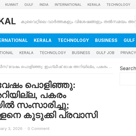
KUWAIT
GULF
INDIA
INTERNATIONAL
KERALA
TECHNOLOGY
KAL
ERNATIONAL
KERALA
TECHNOLOGY
BUSINESS
GULF
TIONAL
KERALA
TECHNOLOGY
BUSINESS
GULF JOB
PRIVACY
ിഞ്ഞു: ഇംഗ്ലീഷ് ഭാഷ അറിയില്ല, പകരം പ്രാദേശികഭാഷയില്‍ സംസാരിച്ചു; കുവൈത്തില്‍ കള്ളനെ കുടുക്കി പ്രവാസി
Searc
വേഷം പൊളിഞ്ഞു:
റിയില്ല, പകരം
്‍ സംസാരിച്ചു;
ളനെ കുടുക്കി പ്രവാസി
ary 3, 2026
·
0 Comment