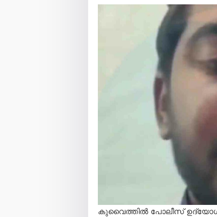
കുവൈത്തിൽ പോലീസ് ഉദ്യോഗസ്ഥന