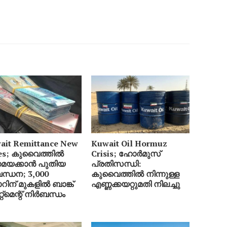
ait Remittance New
Kuwait Oil Hormuz
es; കുവൈത്തിൽ
Crisis; ഹോർമുസ്
യക്കാൻ പുതിയ
പ്രതിസന്ധി:
ന്ധന; 3,000
കുവൈത്തിൽ നിന്നുള്ള
റിന് മുകളിൽ ബാങ്ക്
എണ്ണക്കയറ്റുമതി നിലച്ചു
േറ്റ്‌മെന്റ് നിർബന്ധം