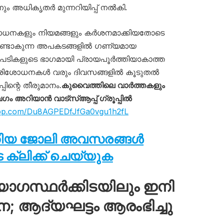
ം അധികൃതർ മുന്നറിയിപ്പ് നൽകി.
ധനകളും നിയമങ്ങളും കർശനമാക്കിയതോടെ
ുണ്ടാകുന്ന അപകടങ്ങളിൽ ഗണ്യമായ
 നടപടികളുടെ ഭാഗമായി പ്രായപൂർത്തിയാകാത്ത
പരിശോധനകൾ വരും ദിവസങ്ങളിൽ കൂടുതൽ
പിന്റെ തീരുമാനം.
കുവൈത്തിലെ വാർത്തകളും
അറിയാൻ വാട്സ്ആപ്പ് ഗ്രൂപ്പിൽ
app.com/Du8AGPEDfJfGa0vgu1h2fL
തിയ ജോലി അവസരങ്ങൾ
ക്ലിക്ക് ചെയ്യുക
യോഗസ്ഥർക്കിടയിലും ഇനി
 ആദ്യഘട്ടം ആരംഭിച്ചു