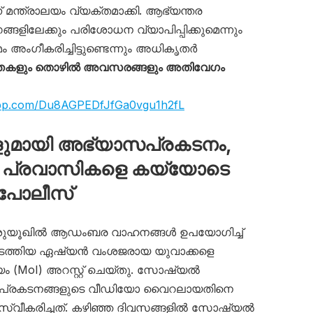
ന്ത്രാലയം വ്യക്തമാക്കി. ആഭ്യന്തര
ങ്ങളിലേക്കും പരിശോധന വ്യാപിപ്പിക്കുമെന്നും
ംഗീകരിച്ചിട്ടുണ്ടെന്നും അധികൃതർ
്തകളും തൊഴിൽ അവസരങ്ങളും അതിവേഗം
app.com/Du8AGPEDfJfGa0vgu1h2fL
മായി അഭ്യാസപ്രകടനം,
പ്രവാസികളെ കയ്യോടെ
 പോലീസ്
ൽ ശുയൂഖിൽ ആഡംബര വാഹനങ്ങൾ ഉപയോഗിച്ച്
ത്തിയ ഏഷ്യൻ വംശജരായ യുവാക്കളെ
യം (MoI) അറസ്റ്റ് ചെയ്തു. സോഷ്യൽ
പ്രകടനങ്ങളുടെ വീഡിയോ വൈറലായതിനെ
സ്വീകരിച്ചത്. കഴിഞ്ഞ ദിവസങ്ങളിൽ സോഷ്യൽ