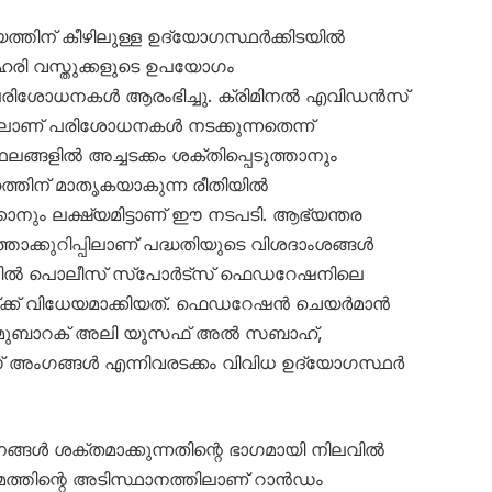
ത്തിന് കീഴിലുള്ള ഉദ്യോഗസ്ഥർക്കിടയിൽ
 ലഹരി വസ്തുക്കളുടെ ഉപയോഗം
 പരിശോധനകൾ ആരംഭിച്ചു. ക്രിമിനൽ എവിഡൻസ്
വത്തിലാണ് പരിശോധനകൾ നടക്കുന്നതെന്ന്
ഥലങ്ങളിൽ അച്ചടക്കം ശക്തിപ്പെടുത്താനും
തിന് മാതൃകയാകുന്ന രീതിയിൽ
പാക്കാനും ലക്ഷ്യമിട്ടാണ് ഈ നടപടി. ആഭ്യന്തര
ത്താക്കുറിപ്പിലാണ് പദ്ധതിയുടെ വിശദാംശങ്ങൾ
ടത്തിൽ പൊലീസ് സ്പോർട്സ് ഫെഡറേഷനിലെ
്ക് വിധേയമാക്കിയത്. ഫെഡറേഷൻ ചെയർമാൻ
 മുബാറക് അലി യൂസഫ് അൽ സബാഹ്,
 അംഗങ്ങൾ എന്നിവരടക്കം വിവിധ ഉദ്യോഗസ്ഥർ
്തനങ്ങൾ ശക്തമാക്കുന്നതിന്റെ ഭാഗമായി നിലവിൽ
യമത്തിന്റെ അടിസ്ഥാനത്തിലാണ് റാൻഡം