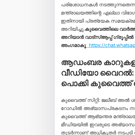
പരിശോധനകൾ നടത്തുന്നതെന്ന് മ
മന്ത്രാലയത്തിന്റെ എല്ലാ വിഭാഗ
ഇതിനായി പ്രത്യേക സമയക്രമം അ
അറിയിച്ചു.
കുവൈത്തിലെ വാർത
അറിയാൻ വാട്സ്ആപ്പ് ഗ്രൂപ്പിൽ
അംഗമാകൂ
https://chat.whats
ആഡംബര കാറുകളു
വീഡിയോ വൈറൽ: 
പൊക്കി കുവൈത്ത്
കുവൈത്ത് സിറ്റി: ജലീബ് അ
റോഡിൽ അഭ്യാസപ്രകടനം നട
കുവൈത്ത് ആഭ്യന്തര മന്ത്രാല
മീഡിയയിൽ ഇവരുടെ അഭ്യാസ
തുടർന്നാണ് അധികൃതർ നടപടി 