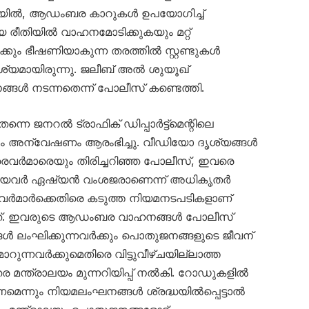
ോയിൽ, ആഡംബര കാറുകൾ ഉപയോഗിച്ച്
ീതിയിൽ വാഹനമോടിക്കുകയും മറ്റ്
്കും ഭീഷണിയാകുന്ന തരത്തിൽ സ്റ്റണ്ടുകൾ
ൃശ്യമായിരുന്നു. ജലീബ് അൽ ശുയൂഖ്
ൾ നടന്നതെന്ന് പോലീസ് കണ്ടെത്തി.
്നെ ജനറൽ ട്രാഫിക് ഡിപ്പാർട്ട്‌മെന്റിലെ
ഗം അന്വേഷണം ആരംഭിച്ചു. വീഡിയോ ദൃശ്യങ്ങൾ
ൈവർമാരെയും തിരിച്ചറിഞ്ഞ പോലീസ്, ഇവരെ
യിലായവർ ഏഷ്യൻ വംശജരാണെന്ന് അധികൃതർ
രൈവർമാർക്കെതിരെ കടുത്ത നിയമനടപടികളാണ്
കുന്നത്. ഇവരുടെ ആഡംബര വാഹനങ്ങൾ പോലീസ്
്ങൾ ലംഘിക്കുന്നവർക്കും പൊതുജനങ്ങളുടെ ജീവന്
ുന്നവർക്കുമെതിരെ വിട്ടുവീഴ്ചയില്ലാത്ത
ര മന്ത്രാലയം മുന്നറിയിപ്പ് നൽകി. റോഡുകളിൽ
െന്നും നിയമലംഘനങ്ങൾ ശ്രദ്ധയിൽപ്പെട്ടാൽ