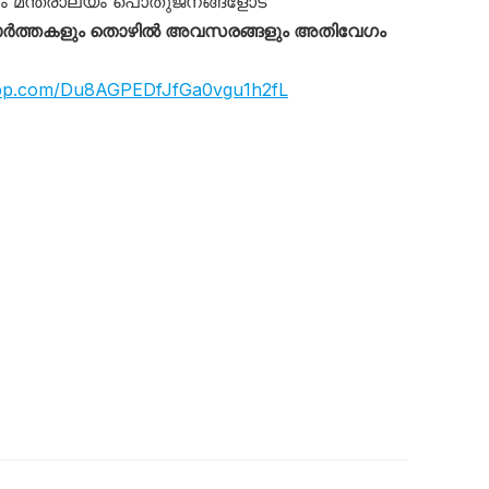
 മന്ത്രാലയം പൊതുജനങ്ങളോട്
ാർത്തകളും തൊഴിൽ അവസരങ്ങളും അതിവേഗം
app.com/Du8AGPEDfJfGa0vgu1h2fL