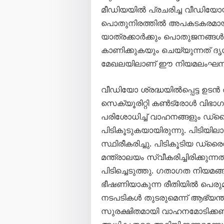
മീഡിയയിൽ പ്രചരിച്ച വീഡിയ
പൊതുനിരത്തിൽ അപകടകരമായ ര
യാത്രക്കാർക്കും പൊതുജനങ്ങൾക
കാണിക്കുകയും ചെയ്യുന്നത് ദ
മേഖലയിലാണ് ഈ നിയമലംഘനങ്ങ
വീഡിയോ ശ്രദ്ധയിൽപ്പെട്ട ഉടൻ തന
സെക്യൂരിറ്റി കൺട്രോൾ വിഭാ
പരിശോധിച്ച് വാഹനങ്ങളും ഡ്ര
പിടികൂടുകയായിരുന്നു. പിടി
സ്ഥിരീകരിച്ചു. പിടികൂടിയ ഡ്
മന്ത്രാലയം സ്വീകരിച്ചിരിക്
പിടിച്ചെടുത്തു. ഗതാഗത നിയമങ
ഭീഷണിയാകുന്ന രീതിയിൽ പെരുമാറ
നടപടികൾ തുടരുമെന്ന് ആഭ്യന്ത
സുരക്ഷിതമായി വാഹനമോടിക്കണമ