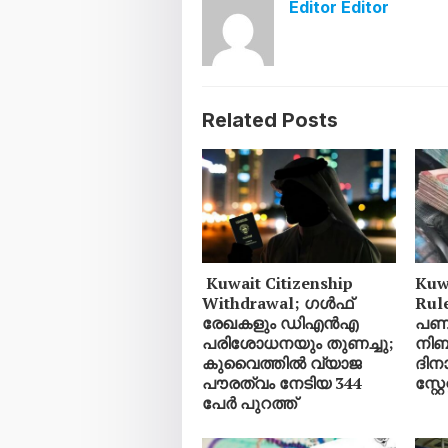
Editor Editor
Related Posts
Kuwait Citizenship
Kuw
Withdrawal; ഗൾഫ്
Rul
രേഖകളും ഡിഎൻഎ
പണമ
പരിശോധനയും തുണച്ചു;
നിബ
കുവൈത്തിൽ വ്യാജ
ദിനാ
പൗരത്വം നേടിയ 344
സ്റ്റ
പേർ പുറത്ത്