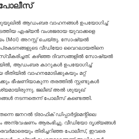
 പോലീസ്
ൽ ശുയൂഖിൽ ആഡംബര വാഹനങ്ങൾ ഉപയോഗിച്ച്
ത്തിയ ഏഷ്യൻ വംശജരായ യുവാക്കളെ
യം (MoI) അറസ്റ്റ് ചെയ്തു. സോഷ്യൽ
പ്രകടനങ്ങളുടെ വീഡിയോ വൈറലായതിനെ
സ്വീകരിച്ചത്. കഴിഞ്ഞ ദിവസങ്ങളിൽ സോഷ്യൽ
ോയിൽ, ആഡംബര കാറുകൾ ഉപയോഗിച്ച്
ീതിയിൽ വാഹനമോടിക്കുകയും മറ്റ്
്കും ഭീഷണിയാകുന്ന തരത്തിൽ സ്റ്റണ്ടുകൾ
ൃശ്യമായിരുന്നു. ജലീബ് അൽ ശുയൂഖ്
ൾ നടന്നതെന്ന് പോലീസ് കണ്ടെത്തി.
്നെ ജനറൽ ട്രാഫിക് ഡിപ്പാർട്ട്‌മെന്റിലെ
ഗം അന്വേഷണം ആരംഭിച്ചു. വീഡിയോ ദൃശ്യങ്ങൾ
ൈവർമാരെയും തിരിച്ചറിഞ്ഞ പോലീസ്, ഇവരെ