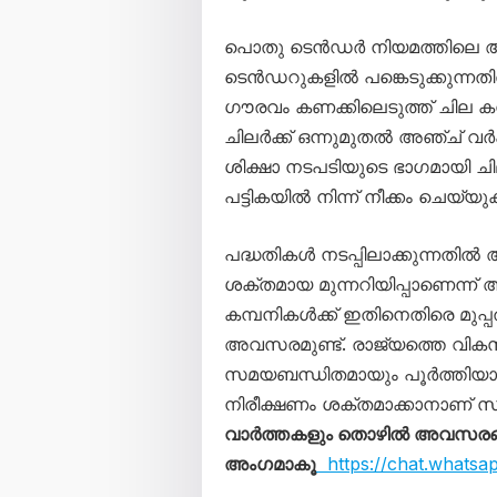
പൊതു ടെൻഡർ നിയമത്തിലെ ആർട
ടെൻഡറുകളിൽ പങ്കെടുക്കുന്നതിൽ 
ഗൗരവം കണക്കിലെടുത്ത് ചില കമ്
ചിലർക്ക് ഒന്നുമുതൽ അഞ്ച് വർഷ
ശിക്ഷാ നടപടിയുടെ ഭാഗമായി 
പട്ടികയിൽ നിന്ന് നീക്കം ചെയ്യ
പദ്ധതികൾ നടപ്പിലാക്കുന്നതിൽ
ശക്തമായ മുന്നറിയിപ്പാണെന്ന് 
കമ്പനികൾക്ക് ഇതിനെതിരെ മുപ
അവസരമുണ്ട്. രാജ്യത്തെ വി
സമയബന്ധിതമായും പൂർത്തിയാക്കു
നിരീക്ഷണം ശക്തമാക്കാനാണ് സർക
വാർത്തകളും തൊഴിൽ അവസരങ്ങള
അംഗമാകൂ
https://chat.whats