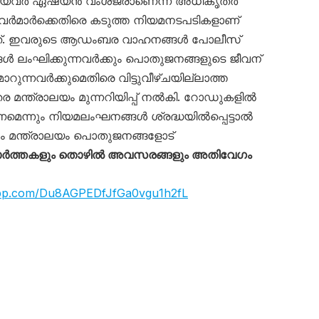
യിലായവർ ഏഷ്യൻ വംശജരാണെന്ന് അധികൃതർ
രൈവർമാർക്കെതിരെ കടുത്ത നിയമനടപടികളാണ്
കുന്നത്. ഇവരുടെ ആഡംബര വാഹനങ്ങൾ പോലീസ്
്ങൾ ലംഘിക്കുന്നവർക്കും പൊതുജനങ്ങളുടെ ജീവന്
ുന്നവർക്കുമെതിരെ വിട്ടുവീഴ്ചയില്ലാത്ത
ര മന്ത്രാലയം മുന്നറിയിപ്പ് നൽകി. റോഡുകളിൽ
െന്നും നിയമലംഘനങ്ങൾ ശ്രദ്ധയിൽപ്പെട്ടാൽ
 മന്ത്രാലയം പൊതുജനങ്ങളോട്
ാർത്തകളും തൊഴിൽ അവസരങ്ങളും അതിവേഗം
app.com/Du8AGPEDfJfGa0vgu1h2fL