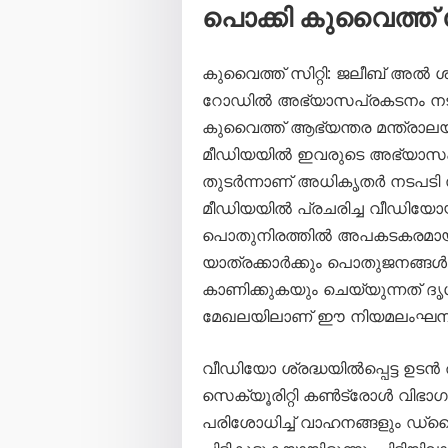
പൊക്കി കുവൈത്ത്
കുവൈത്ത് സിറ്റി: ജലീബ് അ
റോഡിൽ അഭ്യാസപ്രകടനം നട
കുവൈത്ത് ആഭ്യന്തര മന്ത്രാല
മീഡിയയിൽ ഇവരുടെ അഭ്യാസ
തുടർന്നാണ് അധികൃതർ നടപടി 
മീഡിയയിൽ പ്രചരിച്ച വീഡിയ
പൊതുനിരത്തിൽ അപകടകരമായ ര
യാത്രക്കാർക്കും പൊതുജനങ്ങൾക
കാണിക്കുകയും ചെയ്യുന്നത് ദ
മേഖലയിലാണ് ഈ നിയമലംഘനങ്ങ
വീഡിയോ ശ്രദ്ധയിൽപ്പെട്ട ഉടൻ തന
സെക്യൂരിറ്റി കൺട്രോൾ വിഭാ
പരിശോധിച്ച് വാഹനങ്ങളും ഡ്ര