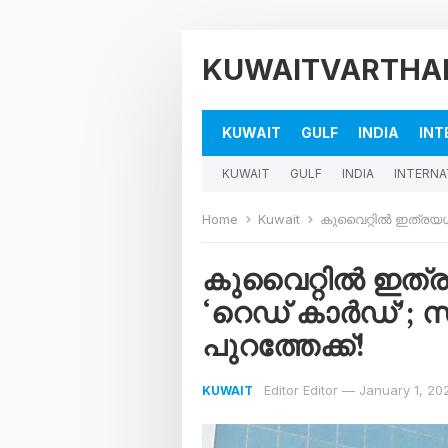
KUWAITVARTHA
KUWAIT
GULF
INDIA
INT
KUWAIT
GULF
INDIA
INTERNA
Home
Kuwait
കുവൈറ്റിൽ ഇത്രയധികം കമ
കുവൈറ്റിൽ ഇത്ര
‘റെഡ് കാർഡ്’; സ
പുറത്തേക്ക്!
Editor Editor
—
January 1, 20
KUWAIT