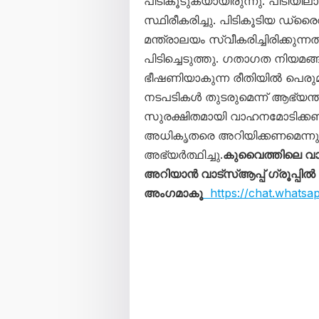
പിടികൂടുകയായിരുന്നു. പിടി
സ്ഥിരീകരിച്ചു. പിടികൂടിയ ഡ്
മന്ത്രാലയം സ്വീകരിച്ചിരിക്
പിടിച്ചെടുത്തു. ഗതാഗത നിയമങ
ഭീഷണിയാകുന്ന രീതിയിൽ പെരുമാറ
നടപടികൾ തുടരുമെന്ന് ആഭ്യന്ത
സുരക്ഷിതമായി വാഹനമോടിക്കണമ
അധികൃതരെ അറിയിക്കണമെന്നും
അഭ്യർത്ഥിച്ചു.
കുവൈത്തിലെ വ
അറിയാൻ വാട്സ്ആപ്പ് ഗ്രൂപ്പിൽ
അംഗമാകൂ
https://chat.whats