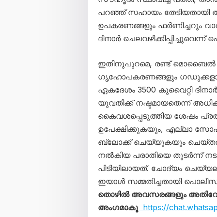
പറഞ്ഞ് സഹായം തേടിയതായി അ
ഉപകരണങ്ങളും ഫർണിച്ചറും വാങ്
ദിനാർ ചെലവഴിക്കിപ്പിച്ചുവെന്ന്
ഇതിനുപുറമെ, രണ്ട് മൊബൈ
ഗൃഹോപകരണങ്ങളും ഗഡുക്കളായി 
ഏകദേശം 3500 കുവൈറ്റി ദിനാ
യുവതിക്ക് നഷ്ടമായതെന്ന് അധ
കൈവശപ്പെടുത്തിയ ശേഷം പ്രത
ഉപേക്ഷിക്കുകയും, എല്ലാ സോ
ബ്ലോക്ക് ചെയ്യുകയും ചെയ്തത
നൽകിയ പരാതിയെ തുടർന്ന് ന
പിടിയിലായത്. ചോദ്യം ചെയ്യലി
ഇയാൾ സമ്മതിച്ചതായി പൊലീസ് 
തൊഴിൽ അവസരങ്ങളും അതിവേഗം 
അംഗമാകൂ
https://chat.whats