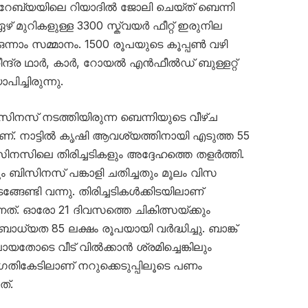
അറേബ്യയിലെ റിയാദിൽ ജോലി ചെയ്ത് ബെന്നി
ഴ് മുറികളുള്ള 3300 സ്ക്വയർ ഫീറ്റ് ഇരുനില
െ ഒന്നാം സമ്മാനം. 1500 രൂപയുടെ കൂപ്പൺ വഴി
ഹീന്ദ്ര ഥാർ, കാർ, റോയൽ എൻഫീൽഡ് ബുള്ളറ്റ്
ിച്ചിരുന്നു.
ിനസ് നടത്തിയിരുന്ന ബെന്നിയുടെ വീഴ്ച
ണ്. നാട്ടിൽ കൃഷി ആവശ്യത്തിനായി എടുത്ത 55
നസിലെ തിരിച്ചടികളും അദ്ദേഹത്തെ തളർത്തി.
ബിസിനസ് പങ്കാളി ചതിച്ചതും മൂലം വിസ
ക് മടങ്ങേണ്ടി വന്നു. തിരിച്ചടികൾക്കിടയിലാണ്
്നത്. ഓരോ 21 ദിവസത്തെ ചികിത്സയ്ക്കും
ധ്യത 85 ലക്ഷം രൂപയായി വർദ്ധിച്ചു. ബാങ്ക്
പോയതോടെ വീട് വിൽക്കാൻ ശ്രമിച്ചെങ്കിലും
ഗതികേടിലാണ് നറുക്കെടുപ്പിലൂടെ പണം
ത്.