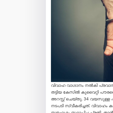
വിവാഹ വാഗ്ദാനം നൽകി പ്രവാസി 
തട്ടിയ കേസിൽ കുവൈറ്റി പൗരന
അറസ്റ്റ് ചെയ്തു. 34 വയസുള്
നടപടി സ്വീകരിച്ചത്. വിവാഹം കഴി
സൗഹൃദം സ്ഥാപിച്ച പ്രതി, താൻ