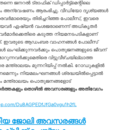
്നെ ജനറൽ ട്രാഫിക് ഡിപ്പാർട്ട്‌മെന്റിലെ
ഗം അന്വേഷണം ആരംഭിച്ചു. വീഡിയോ ദൃശ്യങ്ങൾ
ൈവർമാരെയും തിരിച്ചറിഞ്ഞ പോലീസ്, ഇവരെ
യിലായവർ ഏഷ്യൻ വംശജരാണെന്ന് അധികൃതർ
രൈവർമാർക്കെതിരെ കടുത്ത നിയമനടപടികളാണ്
കുന്നത്. ഇവരുടെ ആഡംബര വാഹനങ്ങൾ പോലീസ്
്ങൾ ലംഘിക്കുന്നവർക്കും പൊതുജനങ്ങളുടെ ജീവന്
ുന്നവർക്കുമെതിരെ വിട്ടുവീഴ്ചയില്ലാത്ത
ര മന്ത്രാലയം മുന്നറിയിപ്പ് നൽകി. റോഡുകളിൽ
െന്നും നിയമലംഘനങ്ങൾ ശ്രദ്ധയിൽപ്പെട്ടാൽ
 മന്ത്രാലയം പൊതുജനങ്ങളോട്
ാർത്തകളും തൊഴിൽ അവസരങ്ങളും അതിവേഗം
app.com/Du8AGPEDfJfGa0vgu1h2fL
തിയ ജോലി അവസരങ്ങൾ