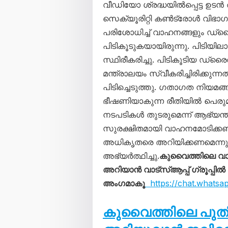
വീഡിയോ ശ്രദ്ധയിൽപ്പെട്ട ഉടൻ തന
സെക്യൂരിറ്റി കൺട്രോൾ വിഭാ
പരിശോധിച്ച് വാഹനങ്ങളും ഡ്ര
പിടികൂടുകയായിരുന്നു. പിടി
സ്ഥിരീകരിച്ചു. പിടികൂടിയ ഡ്
മന്ത്രാലയം സ്വീകരിച്ചിരിക്
പിടിച്ചെടുത്തു. ഗതാഗത നിയമങ
ഭീഷണിയാകുന്ന രീതിയിൽ പെരുമാറ
നടപടികൾ തുടരുമെന്ന് ആഭ്യന്ത
സുരക്ഷിതമായി വാഹനമോടിക്കണമ
അധികൃതരെ അറിയിക്കണമെന്നും
അഭ്യർത്ഥിച്ചു.
കുവൈത്തിലെ വ
അറിയാൻ വാട്സ്ആപ്പ് ഗ്രൂപ്പിൽ
അംഗമാകൂ
https://chat.whats
കുവൈത്തിലെ പു