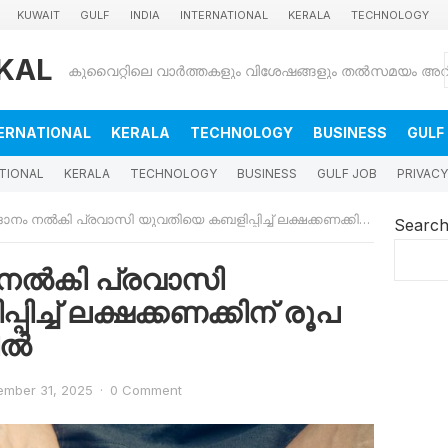
KUWAIT
GULF
INDIA
INTERNATIONAL
KERALA
TECHNOLOGY
KAL
ERNATIONAL
KERALA
TECHNOLOGY
BUSINESS
GULF
TIONAL
KERALA
TECHNOLOGY
BUSINESS
GULF JOB
PRIVACY
നൽകി പ്രവാസി യുവതിയെ കബളിപ്പിച്ച് ലക്ഷക്കണക്കിന് രൂപ തട്ടി, പ്രതി പിടിയിൽ
Searc
 നൽകി പ്രവാസി
ച്ച് ലക്ഷക്കണക്കിന് രൂപ
യിൽ
mber 31, 2025
·
0 Comment