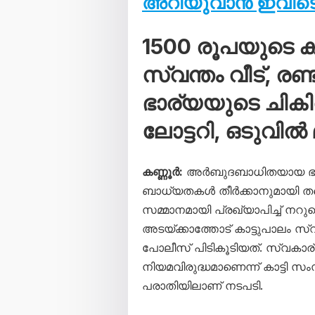
അറിയുവാൻ ഇവിടെ 
1500 രൂപയുടെ കൂ
സ്വന്തം വീട്, രണ
ഭാര്യയുടെ ചികി
ലോട്ടറി, ഒടുവിൽ
കണ്ണൂർ:
അർബുദബാധിതയായ ഭാര്യ
ബാധ്യതകൾ തീർക്കാനുമായി തന്
സമ്മാനമായി പ്രഖ്യാപിച്ച് നറുക
അടയ്ക്കാത്തോട് കാട്ടുപാലം
പോലീസ് പിടികൂടിയത്. സ്വകാര്യ
നിയമവിരുദ്ധമാണെന്ന് കാട്ടി സ
പരാതിയിലാണ് നടപടി.