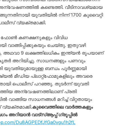
ന്വേഷണത്തിൽ കണ്ടെത്തി. വീടിനാവശ്യമായ
ങുന്നതിനായി യുവതിയിൽ നിന്ന് 1700 കുവൈറ്റി
 പൊലീസ് വ്യക്തമാക്കി.
ൽ ഫോൺ കണക്ഷനുകളും വിവിധ
വാങ്ങിപ്പിക്കുകയും ചെയ്തു. ഇതുവഴി
ർ, അഥവാ 9 ലക്ഷത്തിലധികം ഇന്ത്യൻ രൂപയാണ്
ികൃതർ അറിയിച്ചു. സാധനങ്ങളും പണവും
ി യുവതിയുമായുള്ള ബന്ധം പൂർണ്ണമായി
ഷ്യൽ മീഡിയ പ്ലാറ്റ്‌ഫോമുകളിലും അവരെ
ായി പൊലീസ് പറഞ്ഞു. തുടർന്ന് യുവതി
ടത്തിയ അന്വേഷണത്തിലാണ് പ്രതി
ൽ വാങ്ങിയ സാധനങ്ങൾ മറിച്ച് വിറ്റതായും
വ്യക്തമാക്കി.
കുവൈത്തിലെ വാർത്തകളും
അറിയാൻ വാട്സ്ആപ്പ് ഗ്രൂപ്പിൽ
app.com/Du8AGPEDfJfGa0vgu1h2fL