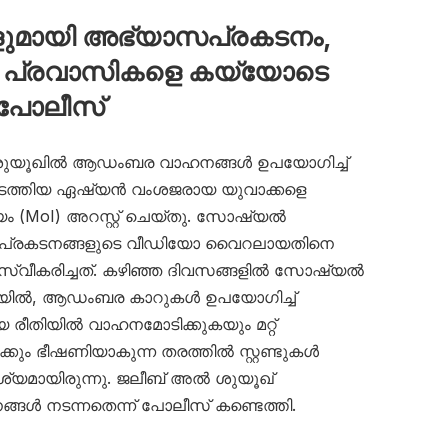
മായി അഭ്യാസപ്രകടനം,
പ്രവാസികളെ കയ്യോടെ
 പോലീസ്
ൽ ശുയൂഖിൽ ആഡംബര വാഹനങ്ങൾ ഉപയോഗിച്ച്
ത്തിയ ഏഷ്യൻ വംശജരായ യുവാക്കളെ
യം (MoI) അറസ്റ്റ് ചെയ്തു. സോഷ്യൽ
പ്രകടനങ്ങളുടെ വീഡിയോ വൈറലായതിനെ
സ്വീകരിച്ചത്. കഴിഞ്ഞ ദിവസങ്ങളിൽ സോഷ്യൽ
ോയിൽ, ആഡംബര കാറുകൾ ഉപയോഗിച്ച്
ീതിയിൽ വാഹനമോടിക്കുകയും മറ്റ്
്കും ഭീഷണിയാകുന്ന തരത്തിൽ സ്റ്റണ്ടുകൾ
ൃശ്യമായിരുന്നു. ജലീബ് അൽ ശുയൂഖ്
ൾ നടന്നതെന്ന് പോലീസ് കണ്ടെത്തി.