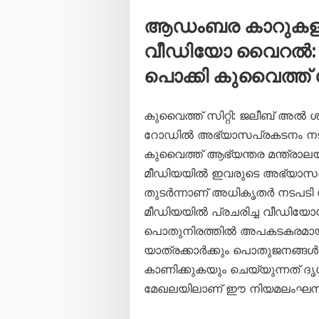
ആഡംബര കാറുകളു
വീഡിയോ വൈറൽ: 
പൊക്കി കുവൈത്ത്
കുവൈത്ത് സിറ്റി: ജലീബ് അ
റോഡിൽ അഭ്യാസപ്രകടനം നട
കുവൈത്ത് ആഭ്യന്തര മന്ത്രാല
മീഡിയയിൽ ഇവരുടെ അഭ്യാസ
തുടർന്നാണ് അധികൃതർ നടപടി 
മീഡിയയിൽ പ്രചരിച്ച വീഡിയ
പൊതുനിരത്തിൽ അപകടകരമായ ര
യാത്രക്കാർക്കും പൊതുജനങ്ങൾക
കാണിക്കുകയും ചെയ്യുന്നത് ദ
മേഖലയിലാണ് ഈ നിയമലംഘനങ്ങ