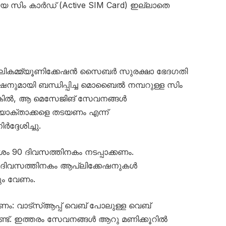
 സിം കാർഡ് (Active SIM Card) ഇല്ലാതെ
ലികമ്മ്യൂണിക്കേഷൻ സൈബർ സുരക്ഷാ ഭേദഗതി
ഷനുമായി ബന്ധിപ്പിച്ച മൊബൈൽ നമ്പറുള്ള സിം
്കിൽ, ആ മെസേജിങ് സേവനങ്ങൾ
യോക്താക്കളെ തടയണം എന്ന്
ദ്ദേശിച്ചു.
ം 90 ദിവസത്തിനകം നടപ്പാക്കണം.
് 120 ദിവസത്തിനകം ആപ്ലിക്കേഷനുകൾ
യും വേണം.
ം: വാട്‌സ്ആപ്പ് വെബ് പോലുള്ള വെബ്
ണ്ട്. ഇത്തരം സേവനങ്ങൾ ആറു മണിക്കൂറിൽ