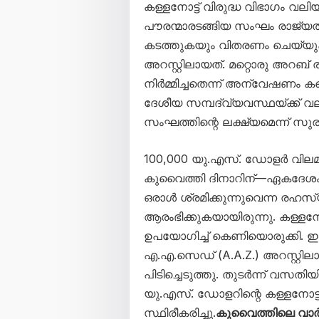
കള്ളനോട്ട് വിരുദ്ധ വിഭാഗം വലിയ
പൗരന്മാരടങ്ങിയ സംഘം രാജ്യത
കടത്തുകയും വിതരണം ചെയ്യുക
അറസ്റ്റിലായത്. മറ്റൊരു അറബ
നിർമ്മിച്ചതെന്ന് അന്വേഷണം കണ
ദേശീയ സമ്പദ്‌വ്യവസ്ഥയ്ക്ക് വ
സംഘത്തിന്റെ ലക്ഷ്യമെന്ന് സു
100,000 യു.എസ്. ഡോളർ വിലമതി
കുവൈത്തി ദിനാറിന്—ഏകദേശ
ഒരാൾ ശ്രമിക്കുന്നുവെന്ന രഹ
ആരംഭിക്കുകയായിരുന്നു. കള്ളന
ഉപയോഗിച്ച് കെണിയൊരുക്കി. ഇ
എ.എ.സെഡ് (A.A.Z.) അറസ്റ്റില
പിടിച്ചെടുത്തു. തുടര്‍ന്ന് വ
യു.എസ്. ഡോളറിന്റെ കള്ളനോട
സ്ഥിരീകരിച്ചു.
കുവൈത്തിലെ വാ