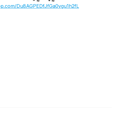
app.com/Du8AGPEDfJfGa0vgu1h2fL