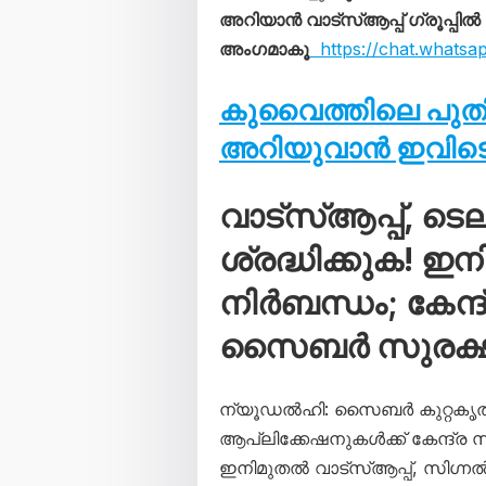
അറിയാൻ വാട്സ്ആപ്പ് ഗ്രൂപ്പിൽ
അംഗമാകൂ
https://chat.whats
കുവൈത്തിലെ പു
അറിയുവാൻ ഇവിടെ 
വാട്‌സ്ആപ്പ്, ട
ശ്രദ്ധിക്കുക! 
നിർബന്ധം; കേന്
സൈബർ സുരക്ഷാ
ന്യൂഡൽഹി: സൈബർ കുറ്റകൃത്
ആപ്ലിക്കേഷനുകൾക്ക് കേന്ദ്ര 
ഇനിമുതൽ വാട്‌സ്ആപ്പ്, സിഗ്നൽ