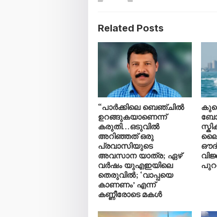
Related Posts
“പാർക്കിലെ ബെഞ്ചിൽ
കു
ഉറങ്ങുകയാണെന്ന്
ബോട്
കരുതി…ഒടുവിൽ
സ്ക
അറിഞ്ഞത് ഒരു
ലൈ
പ്രവാസിയുടെ
ഔദ
അവസാന യാത്ര; ഏഴ്
വിജ
വർഷം യുഎഇയിലെ
പുറത
തെരുവിൽ; ‘വാപ്പയെ
കാണണം’ എന്ന്
കണ്ണീരോടെ മകൾ