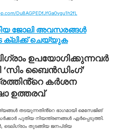
app.com/Du8AGPEDfJfGa0vgu1h2fL
തിയ ജോലി അവസരങ്ങൾ
ക്ലിക്ക് ചെയ്യുക
െലിഗ്രാം ഉപയോഗിക്കുന്നവർ
ഇനി ‘സിം ബൈൻഡിംഗ്’
ദ്രത്തിൻ്റെ കർശന
 ഉത്തരവ്
യങ്ങൾ തടയുന്നതിൻ്റെ ഭാഗമായി മെസേജിങ്
സർക്കാർ പുതിയ നിയന്ത്രണങ്ങൾ ഏർപ്പെടുത്തി.
, ടെലിഗ്രാം തുടങ്ങിയ ജനപ്രിയ