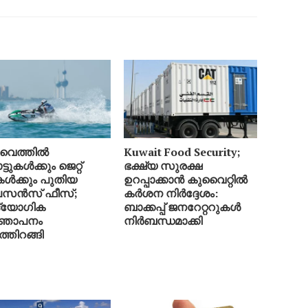
വൈത്തിൽ
Kuwait Food Security;
ടുകൾക്കും ജെറ്റ്
ഭക്ഷ്യ സുരക്ഷ
ികൾക്കും പുതിയ
ഉറപ്പാക്കാൻ കുവൈറ്റിൽ
സൻസ് ഫീസ്;
കർശന നിർദ്ദേശം:
്യോഗിക
ബാക്കപ്പ് ജനറേറ്ററുകൾ
്ഞാപനം
നിർബന്ധമാക്കി
്തിറങ്ങി